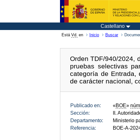
Castellano
Está
Vd.
en
Inicio
Buscar
Documen
Orden TDF/940/2024, de
pruebas selectivas pa
categoría de Entrada, 
de carácter nacional, 
Publicado en:
«
BOE
»
núm
Sección:
II. Autorida
Departamento:
Ministerio p
Referencia:
BOE-A-202