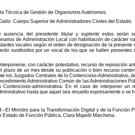
scala Técnica de Gestión de Organismos Autónomos.
llo. Cuerpo Superior de Administradores Civiles del Estado.
ausencia del presidente titular y suplente estos serán s
onarios de Administración Local con habilitación de carácter n
estantes vocales según el orden de designación de la presente
s serán sustituidos por un vocal de los que se hallen presentes
nterponerse, con carácter potestativo, recurso de reposición an
el plazo de un mes desde su publicación o bien recurso conten
te los Juzgados Centrales de lo Contencioso-Administrativo, de
rocedimiento Administrativo Común de las Administraciones Púb
ión Contencioso-administrativa. En el caso de interponer un 
administrativo hasta que aquel sea resuelto expresamente o se 
.–El Ministro para la Transformación Digital y de la Función 
de Estado de Función Pública, Clara Mapelli Marchena.