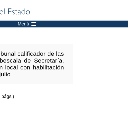
Menú
unal calificador de las
bescala de Secretaría,
 local con habilitación
ulio.
2
págs.
)