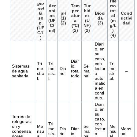
Hie
gio
Aer
Tem
Tur
rro
nel
obi
per
bid
tot
la
pH
Bioci
Cond
os
atur
ez
al
sp
(1)
da
uctivi
(UF
a
(U
(m
p
.
(2)
(3)
dad
C/
(ºC)
NF)
g/L
(UF
ml)
(2)
(2)
)
C/L
(4)
)
Diari
o, en
su
caso,
Diar
Tri
Tri
con
Tri
Sistemas
io,
Se
me
me
Dia
lectur
me
de agua
rota
ma
–
stra
stra
rio.
a
str
sanitaria.
torio
nal.
l.
l.
auto
al.
.
mátic
a en
conti
nuo.
Diari
o. en
su
Torres de
caso,
refrigeraci
Tri
con
ón y
Me
Se
Me
me
Dia
Diar
lectur
Mens
condensa
nsu
ma
nsu
stra
rio.
io.
a
ual.
dores
al.
nal.
al.