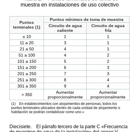
muestra en instalaciones de uso colectivo
Puntos mínimos de toma de muestra
Puntos
Circuito de agua
Circuito de agua
terminales (1)
caliente
fría
≤ 10
1
1
11 a 20
3
1
21 a 50
4
1
51 a 100
4
2
101 a 150
5
2
151 a 200
6
3
201 a 250
7
3
251 a 300
8
4
301 a 350
9
4
Aumentar
Aumentar
> 350
proporcionalmente
proporcionalmente
(1) En establecimientos con alojamientos de personas, todos los
puntos terminales ubicados dentro de cada unidad de alojamiento o
habitación se podrán contabilizar como uno.»
Diecisiete. El párrafo tercero de la parte C «Frecuencia
de muestreo de agua de la instalación» del anexo V