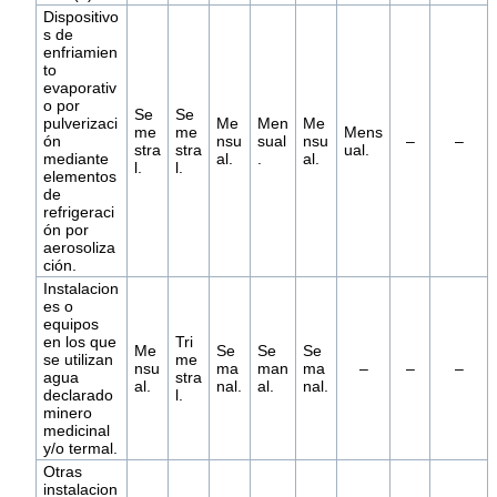
Dispositivo
s de
enfriamien
to
evaporativ
o por
Se
Se
pulverizaci
Me
Men
Me
me
me
Mens
ón
nsu
sual
nsu
–
–
stra
stra
ual.
mediante
al.
.
al.
l.
l.
elementos
de
refrigeraci
ón por
aerosoliza
ción.
Instalacion
es o
equipos
en los que
Tri
Me
Se
Se
Se
se utilizan
me
nsu
ma
man
ma
–
–
–
agua
stra
al.
nal.
al.
nal.
declarado
l.
minero
medicinal
y/o termal.
Otras
instalacion