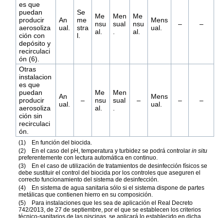
es que
puedan
Se
Me
Men
Me
producir
An
me
Mens
nsu
sual
nsu
–
–
aerosoliza
ual.
stra
ual.
al.
.
al.
ción con
l.
depósito y
recirculaci
ón (6).
Otras
instalacion
es que
puedan
Me
Men
An
Mens
producir
–
nsu
sual
–
–
–
ual.
ual.
aerosoliza
al.
.
ción sin
recirculaci
ón.
(1) En función del biocida.
(2) En el caso del pH, temperatura y turbidez se podrá controlar
in situ
preferentemente con lectura automática en continuo.
(3) En el caso de utilización de tratamientos de desinfección físicos se
debe sustituir el control del biocida por los controles que aseguren el
correcto funcionamiento del sistema de desinfección.
(4) En sistema de agua sanitaria sólo si el sistema dispone de partes
metálicas que contienen hierro en su composición.
(5) Para instalaciones que les sea de aplicación el Real Decreto
742/2013, de 27 de septiembre, por el que se establecen los criterios
técnico-sanitarios de las piscinas, se aplicará lo establecido en dicha