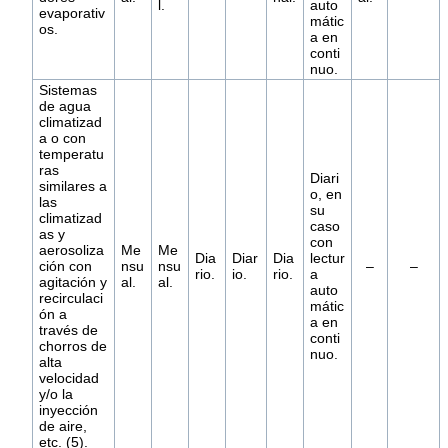
l.
auto
evaporativ
mátic
os.
a en
conti
nuo.
Sistemas
de agua
climatizad
a o con
temperatu
ras
Diari
similares a
o, en
las
su
climatizad
caso
as y
con
aerosoliza
Me
Me
Dia
Diar
Dia
lectur
ción con
nsu
nsu
–
–
rio.
io.
rio.
a
agitación y
al.
al.
auto
recirculaci
mátic
ón a
a en
través de
conti
chorros de
nuo.
alta
velocidad
y/o la
inyección
de aire,
etc. (5).