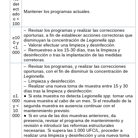
det
ect
Mantener los programas actuales.
ado
o <
100
– Revisar los programas y realizar las correcciones
oportunas, a fin de establecer acciones correctoras que
≥10
disminuyan la concentración de
Legionella spp
.
0 y
– Valorar efectuar una limpieza y desinfección.
<1.
– Remuestreo a los 15-30 días, tras la limpieza y
000
desinfección o tras la implantación de las medidas
corretoras.
– Revisar los programas, y realizar las correcciones
oportunas, con el fin de disminuir la concentración de
Legionella
.
– Limpieza y desinfección.
– Realizar una nueva toma de muestra entre 15 y 30
días tras la limpieza y desinfección:
≥1.
● Si esta muestra no detecta
Legionella spp
. tomar una
000
nueva muestra al cabo de un mes. Si el resultado de la
y <
segunda muestra es ausencia continuar con el
10.
mantenimiento previsto.
000
● Si en una de las dos muestras anteriores, da
presencia, revisar el programa de mantenimiento y
revisión e introducir las reformas estructurales
necesarias. Si supera las 1.000 UFC/L, proceder a
realizar una limpieza y desinfección y una nueva toma