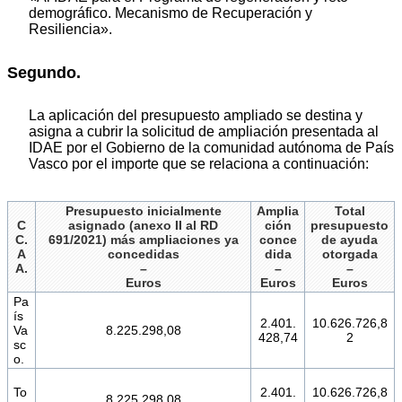
demográfico. Mecanismo de Recuperación y
Resiliencia».
Segundo.
La aplicación del presupuesto ampliado se destina y
asigna a cubrir la solicitud de ampliación presentada al
IDAE por el Gobierno de la comunidad autónoma de País
Vasco por el importe que se relaciona a continuación:
Presupuesto inicialmente
Amplia
Total
C
asignado (anexo II al RD
ción
presupuesto
C.
691/2021) más ampliaciones ya
conce
de ayuda
A
concedidas
dida
otorgada
A.
–
–
–
Euros
Euros
Euros
Pa
ís
2.401.
10.626.726,8
Va
8.225.298,08
428,74
2
sc
o.
To
2.401.
10.626.726,8
8.225.298,08