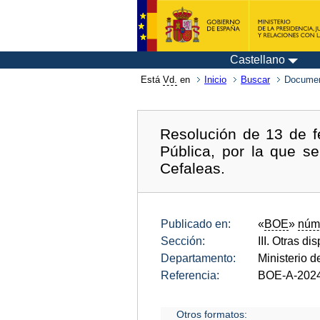
Castellano
Está
Vd.
en
Inicio
Buscar
Documen
Resolución de 13 de f
Pública, por la que s
Cefaleas.
Publicado en:
«
BOE
»
núm
Sección:
III. Otras di
Departamento:
Ministerio d
Referencia:
BOE-A-202
Otros formatos: