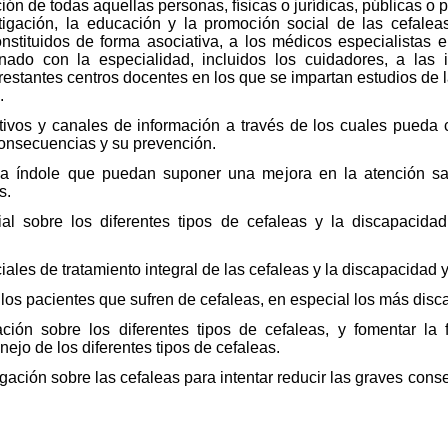
ión de todas aquellas personas, físicas o jurídicas, públicas o
estigación, la educación y la promoción social de las cefal
constituidos de forma asociativa, a los médicos especialistas
onado con la especialidad, incluidos los cuidadores, a las i
 restantes centros docentes en los que se impartan estudios de l
.
tivos y canales de información a través de los cuales pueda 
consecuencias y su prevención.
a índole que puedan suponer una mejora en la atención sani
s.
ial sobre los diferentes tipos de cefaleas y la discapacid
les de tratamiento integral de las cefaleas y la discapacidad
e los pacientes que sufren de cefaleas, en especial los más dis
ción sobre los diferentes tipos de cefaleas, y fomentar la f
ejo de los diferentes tipos de cefaleas.
tigación sobre las cefaleas para intentar reducir las graves co