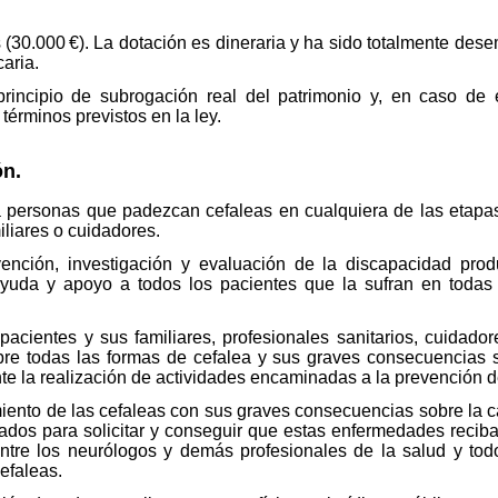
ros (30.000 €). La dotación es dineraria y ha sido totalmente de
caria.
principio de subrogación real del patrimonio y, en caso de
términos previstos en la ley.
ón.
 personas que padezcan cefaleas en cualquiera de las etapas 
iliares o cuidadores.
vención, investigación y evaluación de la discapacidad prod
ayuda y apoyo a todos los pacientes que la sufran en todas 
acientes y sus familiares, profesionales sanitarios, cuidado
bre todas las formas de cefalea y sus graves consecuencias s
e la realización de actividades encaminadas a la prevención de 
iento de las cefaleas con sus graves consecuencias sobre la c
dos para solicitar y conseguir que estas enfermedades reciban 
entre los neurólogos y demás profesionales de la salud y tod
efaleas.