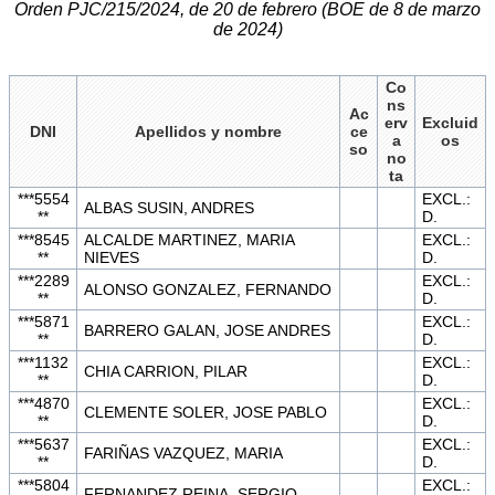
Orden PJC/215/2024, de 20 de febrero (BOE de 8 de marzo
de 2024)
Co
ns
Ac
erv
Excluid
DNI
Apellidos y nombre
ce
a
os
so
no
ta
***5554
EXCL.:
ALBAS SUSIN, ANDRES
**
D.
***8545
ALCALDE MARTINEZ, MARIA
EXCL.:
**
NIEVES
D.
***2289
EXCL.:
ALONSO GONZALEZ, FERNANDO
**
D.
***5871
EXCL.:
BARRERO GALAN, JOSE ANDRES
**
D.
***1132
EXCL.:
CHIA CARRION, PILAR
**
D.
***4870
EXCL.:
CLEMENTE SOLER, JOSE PABLO
**
D.
***5637
EXCL.:
FARIÑAS VAZQUEZ, MARIA
**
D.
***5804
EXCL.:
FERNANDEZ REINA, SERGIO