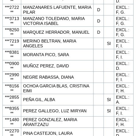
**
D.
***2722
MANZANARES LAFUENTE, MARIA
EXCL.:
D
**
PILAR
F, G.
***3713
MANZANO TOLEDANO, MARIA
EXCL.:
D
**
VICTORIA ISABEL
F, G.
***8250
EXCL.:
MARQUEZ HERRADOR, MANUEL
D
**
F, G.
***7219
MERINO BELTRAN, MARIA
EXCL.:
SI
**
ANGELES
F, I.
***8381
EXCL.:
MORANTA PICO, SARA
**
F, I.
***0900
EXCL.:
MUÑOZ PEREZ, DAVID
**
D.
***2990
EXCL.:
NEGRE RABASSA, DIANA
**
F, I.
***8156
OCHOA GARCIA BLAS, CRISTINA
EXCL.:
**
EIMI
F, H.
***2855
EXCL.:
PEÑA GIL, ALBA
SI
**
A.
***8355
EXCL.:
PEREZ GALLEGO, LUZ MIRYAN
SI
**
F, I.
***1480
PEREZ GONZALEZ, MARIA
EXCL.:
**
ARANTZAZU
F, H.
***2270
EXCL.:
PINA CASTEJON, LAURA
**
D.