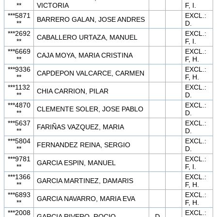
**
VICTORIA
F, I.
***5871
EXCL.:
BARRERO GALAN, JOSE ANDRES
**
D.
***2692
EXCL.:
CABALLERO URTAZA, MANUEL
**
F, I.
***6669
EXCL.:
CAJA MOYA, MARIA CRISTINA
**
F, H.
***9336
EXCL.:
CAPDEPON VALCARCE, CARMEN
**
F, H.
***1132
EXCL.:
CHIA CARRION, PILAR
**
D.
***4870
EXCL.:
CLEMENTE SOLER, JOSE PABLO
**
D.
***5637
EXCL.:
FARIÑAS VAZQUEZ, MARIA
**
D.
***5804
EXCL.:
FERNANDEZ REINA, SERGIO
**
D.
***9781
EXCL.:
GARCIA ESPIN, MANUEL
**
F, I.
***1366
EXCL.:
GARCIA MARTINEZ, DAMARIS
**
F, H.
***6893
EXCL.:
GARCIA NAVARRO, MARIA EVA
**
F, H.
***2008
EXCL.:
GARCIA RIVERO, ROCIO
D