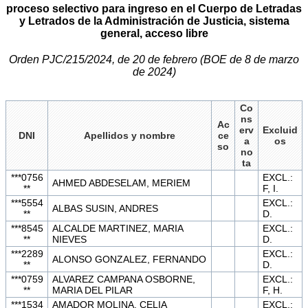
proceso selectivo para ingreso en el Cuerpo de Letradas
y Letrados de la Administración de Justicia, sistema
general, acceso libre
Orden PJC/215/2024, de 20 de febrero (BOE de 8 de marzo
de 2024)
Co
ns
Ac
erv
Excluid
DNI
Apellidos y nombre
ce
a
os
so
no
ta
***0756
EXCL.:
AHMED ABDESELAM, MERIEM
**
F, I.
***5554
EXCL.:
ALBAS SUSIN, ANDRES
**
D.
***8545
ALCALDE MARTINEZ, MARIA
EXCL.:
**
NIEVES
D.
***2289
EXCL.:
ALONSO GONZALEZ, FERNANDO
**
D.
***0759
ALVAREZ CAMPANA OSBORNE,
EXCL.:
**
MARIA DEL PILAR
F, H.
***1534
AMADOR MOLINA, CELIA
EXCL.: