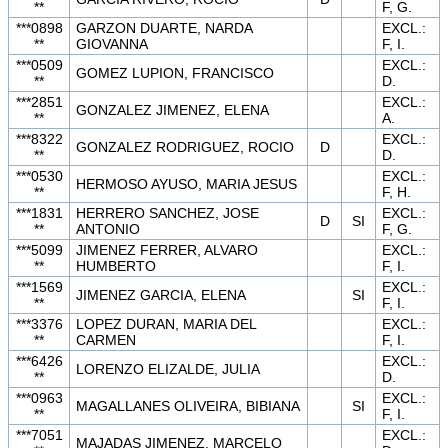
**
F, G.
***0898
GARZON DUARTE, NARDA
EXCL.:
**
GIOVANNA
F, I.
***0509
EXCL.:
GOMEZ LUPION, FRANCISCO
**
D.
***2851
EXCL.:
GONZALEZ JIMENEZ, ELENA
**
A.
***8322
EXCL.:
GONZALEZ RODRIGUEZ, ROCIO
D
**
D.
***0530
EXCL.:
HERMOSO AYUSO, MARIA JESUS
**
F, H.
***1831
HERRERO SANCHEZ, JOSE
EXCL.:
D
SI
**
ANTONIO
F, G.
***5099
JIMENEZ FERRER, ALVARO
EXCL.:
**
HUMBERTO
F, I.
***1569
EXCL.:
JIMENEZ GARCIA, ELENA
SI
**
F, I.
***3376
LOPEZ DURAN, MARIA DEL
EXCL.:
**
CARMEN
F, I.
***6426
EXCL.:
LORENZO ELIZALDE, JULIA
**
D.
***0963
EXCL.:
MAGALLANES OLIVEIRA, BIBIANA
SI
**
F, I.
***7051
EXCL.:
MAJADAS JIMENEZ, MARCELO