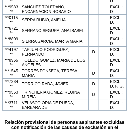
**
D.
***9583
SANCHEZ TOLEDANO,
EXCL.:
**
ENCARNACION ROSARIO
D.
***0115
EXCL.:
SERRA RUBIO, AMELIA
**
D.
***6721
EXCL.:
SERRANO SEGURA, ANA ISABEL
**
D.
***8809
EXCL.:
SIERRA GARCIA, MARTA MARIA
**
D.
***4197
TARJUELO RODRIGUEZ,
EXCL.:
D
**
FERNANDO
D.
***8965
TOLEDO GOMEZ, MARIA DE LOS
EXCL.:
**
ANGELES
D.
***1545
TORRES FONSECA, TERESA
EXCL.:
D
**
MARIA
D.
***7334
EXCL.:
TORRICO RADA, JAVIER
D
**
D, F, G.
***9553
TRINCHERIA GOMEZ, REGINA
EXCL.:
D
**
MIREIA
D.
***3711
VELASCO ORIA DE RUEDA,
EXCL.:
**
BARBARA DE
D.
Relación provisional de personas aspirantes excluidas
con notificación de las causas de exclusión en el