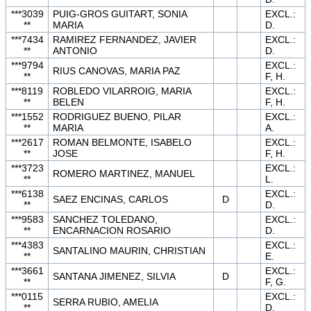
***3039
PUIG-GROS GUITART, SONIA
EXCL.:
**
MARIA
D.
***7434
RAMIREZ FERNANDEZ, JAVIER
EXCL.:
**
ANTONIO
D.
***9794
EXCL.:
RIUS CANOVAS, MARIA PAZ
**
F, H.
***8119
ROBLEDO VILARROIG, MARIA
EXCL.:
**
BELEN
F, H.
***1552
RODRIGUEZ BUENO, PILAR
EXCL.:
**
MARIA
A.
***2617
ROMAN BELMONTE, ISABELO
EXCL.:
**
JOSE
F, H.
***3723
EXCL.:
ROMERO MARTINEZ, MANUEL
**
L.
***6138
EXCL.:
SAEZ ENCINAS, CARLOS
D
**
D.
***9583
SANCHEZ TOLEDANO,
EXCL.:
**
ENCARNACION ROSARIO
D.
***4383
EXCL.:
SANTALINO MAURIN, CHRISTIAN
**
E.
***3661
EXCL.:
SANTANA JIMENEZ, SILVIA
D
**
F, G.
***0115
EXCL.:
SERRA RUBIO, AMELIA
**
D.