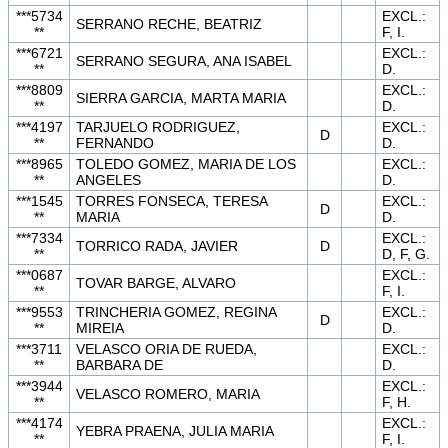
***5734
EXCL.:
SERRANO RECHE, BEATRIZ
**
F, I.
***6721
EXCL.:
SERRANO SEGURA, ANA ISABEL
**
D.
***8809
EXCL.:
SIERRA GARCIA, MARTA MARIA
**
D.
***4197
TARJUELO RODRIGUEZ,
EXCL.:
D
**
FERNANDO
D.
***8965
TOLEDO GOMEZ, MARIA DE LOS
EXCL.:
**
ANGELES
D.
***1545
TORRES FONSECA, TERESA
EXCL.:
D
**
MARIA
D.
***7334
EXCL.:
TORRICO RADA, JAVIER
D
**
D, F, G.
***0687
EXCL.:
TOVAR BARGE, ALVARO
**
F, I.
***9553
TRINCHERIA GOMEZ, REGINA
EXCL.:
D
**
MIREIA
D.
***3711
VELASCO ORIA DE RUEDA,
EXCL.:
**
BARBARA DE
D.
***3944
EXCL.:
VELASCO ROMERO, MARIA
**
F, H.
***4174
EXCL.:
YEBRA PRAENA, JULIA MARIA
**
F, I.