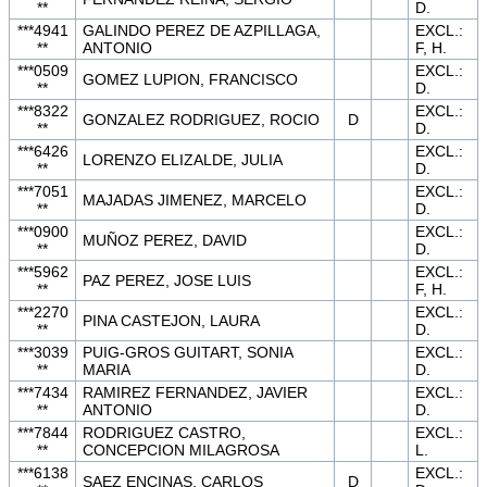
**
D.
***4941
GALINDO PEREZ DE AZPILLAGA,
EXCL.:
**
ANTONIO
F, H.
***0509
EXCL.:
GOMEZ LUPION, FRANCISCO
**
D.
***8322
EXCL.:
GONZALEZ RODRIGUEZ, ROCIO
D
**
D.
***6426
EXCL.:
LORENZO ELIZALDE, JULIA
**
D.
***7051
EXCL.:
MAJADAS JIMENEZ, MARCELO
**
D.
***0900
EXCL.:
MUÑOZ PEREZ, DAVID
**
D.
***5962
EXCL.:
PAZ PEREZ, JOSE LUIS
**
F, H.
***2270
EXCL.:
PINA CASTEJON, LAURA
**
D.
***3039
PUIG-GROS GUITART, SONIA
EXCL.:
**
MARIA
D.
***7434
RAMIREZ FERNANDEZ, JAVIER
EXCL.:
**
ANTONIO
D.
***7844
RODRIGUEZ CASTRO,
EXCL.:
**
CONCEPCION MILAGROSA
L.
***6138
EXCL.:
SAEZ ENCINAS, CARLOS
D