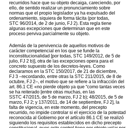
recurridos hace que su objeto decaiga, careciendo, por
ello, de sentido realizar un pronunciamiento sobre
normas que el propio legislador ya ha expulsado del
ordenamiento, siquiera de forma tácita (por todas,
STC 96/2014, de 2 de junio, FJ 2). Esta regla tiene
algunas excepciones que determinan que en este
proceso perviva parcialmente su objeto.
Además de la pervivencia de aquellos motivos de
carácter competencial en los que se funde la
inconstitucionalidad [por todas, STC 149/2012, de 5 de
julio, FJ 2 b)], otra de las excepciones opera para el
concreto supuesto de los decretos-leyes. Como
declaramos en la STC 150/2017, de 21 de diciembre,
FJ 3 –recordando, entre otras la STC 211/2015, de 8 de
octubre, FJ 2–, el motivo que se refiere a la infracción del
art. 86.1 CE «no pierde objeto ya que “como tantas veces
se ha reiterado [entre otras muchas, en las
SSTC 47/2015, de 5 de marzo, FJ 2 b); 48/2015, de 5 de
marzo, FJ 2; y 137/2011, de 14 de septiembre, FJ 2], la
falta de vigencia, en este momento, del precepto
recurrido, no impide controlar si el ejercicio de la potestad
reconocida al Gobierno por el artículo 86.1 CE se realizó
siguiendo los requisitos establecidos en dicho precepto
constitucional, pues este control tiene por objeto velar por