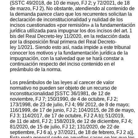
(SSTC 49/2018, de 10 de mayo, FJ 2; y 72/2021, de 18
de marzo, FJ 2). No obstante, atendiendo al contenido de
la demanda parece claro que los recurrentes solicitan la
declaración de inconstitucionalidad y nulidad de los
incisos cuestionados «por remisión» a la fundamentación
jurídica utilizada para impugnar los dos incisos del art. 1
bis del Real Decreto-ley 11/2020, en la redacción dada
por la disposición final primera del Real Decreto-
ley 1/2021. Siendo esto así, nada impide a este tribunal
conocer los motivos y la fundamentación jurídica de la
impugnación, con la salvedad que se hará constar a
continuación respecto del inciso contenido en el
preámbulo de la norma.
Los preámbulos de las leyes al carecer de valor
normativo no pueden ser objeto de un recurso de
inconstitucionalidad [SSTC 36/1981, de 12 de
noviembre, FJ 7; 150/1990, de 4 de octubre, FJ 2;
173/1998, de 23 de julio, FJ 4; 99/ 2012, de 8 de mayo;
116/1999, de 17 de junio, FJ 2; 104/2015, de 28 de mayo,
FJ 3; 114/2017, de 17 de octubre, FJ 2 A b); 51/2019,
de 11 de abril, FJ 2; 158/2019, de 12 de diciembre, FJ 4;
81/2020, de 15 de julio, FJ 12; 131/2020, de 22 de
septiembre, FJ 6 a), y 37/2021, de 18 de febrero, FJ 2 a)].
Esta regla general cede en aquellos casos en los que los