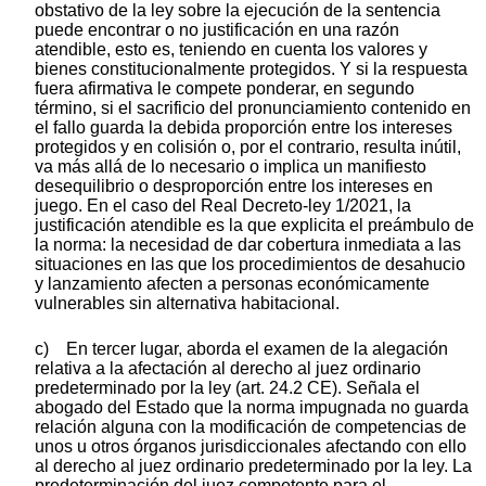
obstativo de la ley sobre la ejecución de la sentencia
puede encontrar o no justificación en una razón
atendible, esto es, teniendo en cuenta los valores y
bienes constitucionalmente protegidos. Y si la respuesta
fuera afirmativa le compete ponderar, en segundo
término, si el sacrificio del pronunciamiento contenido en
el fallo guarda la debida proporción entre los intereses
protegidos y en colisión o, por el contrario, resulta inútil,
va más allá de lo necesario o implica un manifiesto
desequilibrio o desproporción entre los intereses en
juego. En el caso del Real Decreto-ley 1/2021, la
justificación atendible es la que explicita el preámbulo de
la norma: la necesidad de dar cobertura inmediata a las
situaciones en las que los procedimientos de desahucio
y lanzamiento afecten a personas económicamente
vulnerables sin alternativa habitacional.
c) En tercer lugar, aborda el examen de la alegación
relativa a la afectación al derecho al juez ordinario
predeterminado por la ley (art. 24.2 CE). Señala el
abogado del Estado que la norma impugnada no guarda
relación alguna con la modificación de competencias de
unos u otros órganos jurisdiccionales afectando con ello
al derecho al juez ordinario predeterminado por la ley. La
predeterminación del juez competente para el