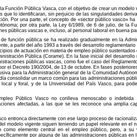
 la Función Pública Vasca, con el objetivo de crear un modelo 
ue lo identificaran, sin perjuicio de las singularidades deri
ión. Por una parte, el concepto de «sector público vasco» ha
ónoma; por otra parte, la Ley 6/1989, de 6 de julio, de la F
nes públicas vascas e, incluso, al personal laboral en buena pa
de función pública se ha realizado gradualmente en la Admi
, a partir del año 1993 a través del desarrollo reglamentario d
cipios de actuación en materia de empleo público sustentados 
nistración Pública (Corame). En la fase inicial del desarroll
nistraciones públicas vascas, como fue el caso del Reglamento
por el Decreto 190/2004, de 13 de octubre. En fases posterior
clusiva para la Administración general de la Comunidad Autón
día consolidar un marco común para las administraciones públi
local y foral, y de la Universidad del País Vasco, para poder
mpleo Público Vasco no conlleva menoscabo o indebida a
aciones afectadas, a las que se les reconoce una amplia c
co entronca directamente con ese largo proceso de racionaliz
 del modelo vigente siguen teniendo un papel relevante en el
o como elemento central en el empleo público, pero, a su 
pecíficamente por alguna de las administraciones públicas en 