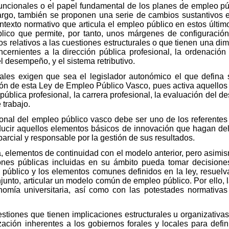
 funcionales o el papel fundamental de los planes de empleo pú
rgo, también se proponen una serie de cambios sustantivos 
texto normativo que articula el empleo público en estos últim
lico que permite, por tanto, unos márgenes de configuració
os relativos a las cuestiones estructurales o que tienen una di
cernientes a la dirección pública profesional, la ordenación 
el desempeño, y el sistema retributivo.
ales exigen que sea el legislador autonómico el que defina s
ión de esta Ley de Empleo Público Vasco, pues activa aquello
ública profesional, la carrera profesional, la evaluación del de
 trabajo.
ional del empleo público vasco debe ser uno de los referentes 
roducir aquellos elementos básicos de innovación que hagan del
parcial y responsable por la gestión de sus resultados.
, elementos de continuidad con el modelo anterior, pero asim
ones públicas incluidas en su ámbito pueda tomar decisione
 público y los elementos comunes definidos en la ley, resue
conjunto, articular un modelo común de empleo público. Por ello
tonomía universitaria, así como con las potestades normativa
stiones que tienen implicaciones estructurales u organizativas
ación inherentes a los gobiernos forales y locales para defini