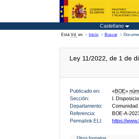
Castellano
Está
Vd.
en
Inicio
Buscar
Documen
Ley 11/2022, de 1 de d
Publicado en:
«
BOE
»
núm
Sección:
I. Disposici
Departamento:
Comunidad 
Referencia:
BOE-A-202
Permalink ELI:
https://www.
Otros formatos: