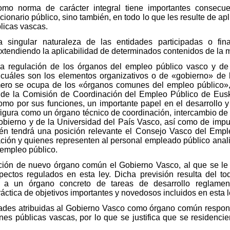
omo norma de carácter integral tiene importantes consecu
cionario público, sino también, en todo lo que les resulte de apl
blicas vascas.
a singular naturaleza de las entidades participadas o fin
xtendiendo la aplicabilidad de determinados contenidos de la 
eto la regulación de los órganos del empleo público vasco y 
 cuáles son los elementos organizativos o de «gobierno» de la 
rimero se ocupa de los «órganos comunes del empleo público»,
ón de la Comisión de Coordinación del Empleo Público de Eus
como por sus funciones, un importante papel en el desarrollo 
igura como un órgano técnico de coordinación, intercambio de 
e gobierno y de la Universidad del País Vasco, así como de imp
ién tendrá una posición relevante el Consejo Vasco del Emp
ación y quienes representen al personal empleado público anal
 empleo público.
ción de nuevo órgano común el Gobierno Vasco, al que se le a
ectos regulados en esta ley. Dicha previsión resulta del to
ar a un órgano concreto de tareas de desarrollo reglamen
áctica de objetivos importantes y novedosos incluidos en esta l
ltades atribuidas al Gobierno Vasco como órgano común respond
ones públicas vascas, por lo que se justifica que se residenci