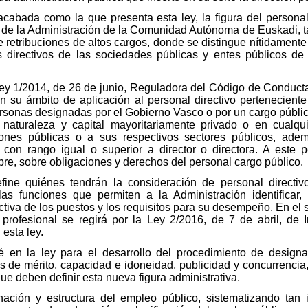
cabada como la que presenta esta ley, la figura del personal 
 de la Administración de la Comunidad Autónoma de Euskadi, ta
 retribuciones de altos cargos, donde se distingue nítidamente 
s directivos de las sociedades públicas y entes públicos 
y 1/2014, de 26 de junio, Reguladora del Código de Conducta 
n su ámbito de aplicación al personal directivo pertenecient
rsonas designadas por el Gobierno Vasco o por un cargo públic
naturaleza y capital mayoritariamente privado o en cualqu
iones públicas o a sus respectivos sectores públicos, ade
n rango igual o superior a director o directora. A este pe
re, sobre obligaciones y derechos del personal cargo público.
 define quiénes tendrán la consideración de personal directi
las funciones que permiten a la Administración identifica
ctiva de los puestos y los requisitos para su desempeño. En el 
 profesional se regirá por la Ley 2/2016, de 7 de abril, de 
 esta ley.
 en la ley para el desarrollo del procedimiento de designac
os de mérito, capacidad e idoneidad, publicidad y concurrencia,
ue deben definir esta nueva figura administrativa.
enación y estructura del empleo público, sistematizando tan