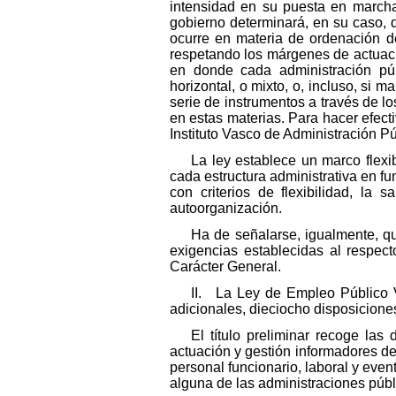
intensidad en su puesta en marcha
gobierno determinará, en su caso, 
ocurre en materia de ordenación de
respetando los márgenes de actuació
en donde cada administración púb
horizontal, o mixto, o, incluso, si 
serie de instrumentos a través de l
en estas materias. Para hacer efec
Instituto Vasco de Administración P
La ley establece un marco flex
cada estructura administrativa en f
con criterios de flexibilidad, l
autoorganización.
Ha de señalarse, igualmente, q
exigencias establecidas al respec
Carácter General.
II. La Ley de Empleo Público Vas
adicionales, dieciocho disposiciones
El título preliminar recoge las
actuación y gestión informadores de 
personal funcionario, laboral y even
alguna de las administraciones públ