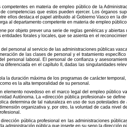
anos competentes en materia de empleo público de la Administ
o de competencias que estos pueden ejercer. Los órganos sup
entre ellos destaca el papel atribuido al Gobierno Vasco en la di
torga al departamento competente en materia de empleo público
 tiene por objeto prever una serie de reglas genéricas y abierta
entidades forales y locales, que se asienta en el reconocimient
pa del personal al servicio de las administraciones públicas vasc
umeración de las clases de personal y el tratamiento específico
y del personal laboral. El personal de confianza y asesoramien
a diferenciada en el capítulo II, dadas las singularidades rele
la la duración máxima de los programas de carácter temporal, a
como es la alta temporalidad de su personal.
I un elemento novedoso en el marco legal del empleo público va
nidad Autónoma. La «dirección pública profesional» se defin
lica determina de tal naturaleza en uso de sus potestades de 
dimensión organizativa y, por otro, la voluntad de cada nivel d
rofesional.
 la dirección pública profesional en las administraciones públi
da administración pública que inserte en su seno la dirección pú