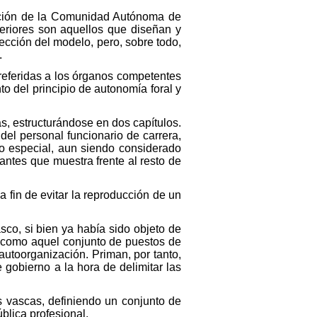
ración de la Comunidad Autónoma de
eriores son aquellos que diseñan y
rección del modelo, pero, sobre todo,
.
s referidas a los órganos competentes
o del principio de autonomía foral y
as, estructurándose en dos capítulos.
 del personal funcionario de carrera,
to especial, aun siendo considerado
vantes que muestra frente al resto de
 fin de evitar la reproducción de un
sco, si bien ya había sido objeto de
e como aquel conjunto de puestos de
autoorganización. Priman, por tanto,
e gobierno a la hora de delimitar las
cas vascas, definiendo un conjunto de
blica profesional.