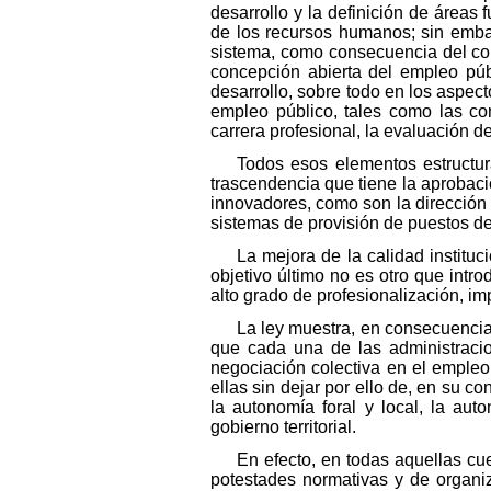
desarrollo y la definición de áreas
de los recursos humanos; sin emba
sistema, como consecuencia del con
concepción abierta del empleo púb
desarrollo, sobre todo en los aspect
empleo público, tales como las con
carrera profesional, la evaluación d
Todos esos elementos estructur
trascendencia que tiene la aprobac
innovadores, como son la dirección p
sistemas de provisión de puestos de
La mejora de la calidad instituc
objetivo último no es otro que int
alto grado de profesionalización, im
La ley muestra, en consecuencia
que cada una de las administraci
negociación colectiva en el empleo
ellas sin dejar por ello de, en su 
la autonomía foral y local, la au
gobierno territorial.
En efecto, en todas aquellas cue
potestades normativas y de organiz