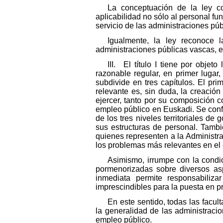
La conceptuación de la ley c
aplicabilidad no sólo al personal fun
servicio de las administraciones pú
Igualmente, la ley reconoce l
administraciones públicas vascas, e
III. El título I tiene por obj
razonable regular, en primer lugar,
subdivide en tres capítulos. El p
relevante es, sin duda, la creaci
ejercer, tanto por su composición 
empleo público en Euskadi. Se conf
de los tres niveles territoriales d
sus estructuras de personal. Tamb
quienes representen a la Administr
los problemas más relevantes en el
Asimismo, irrumpe con la condi
pormenorizadas sobre diversos asp
inmediata permite responsabiliz
imprescindibles para la puesta en pr
En este sentido, todas las facu
la generalidad de las administraci
empleo público.