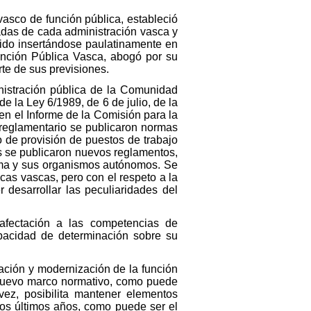
vasco de función pública, estableció
vadas de cada administración vasca y
 ido insertándose paulatinamente en
unción Pública Vasca, abogó por su
rte de sus previsiones.
nistración pública de la Comunidad
e la Ley 6/1989, de 6 de julio, de la
en el Informe de la Comisión para la
o reglamentario se publicaron normas
 de provisión de puestos de trabajo
es se publicaron nuevos reglamentos,
oma y sus organismos autónomos. Se
cas vascas, pero con el respeto a la
 desarrollar las peculiaridades del
fectación a las competencias de
apacidad de determinación sobre su
ación y modernización de la función
 nuevo marco normativo, como puede
vez, posibilita mantener elementos
los últimos años, como puede ser el