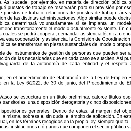
. Así sucede, por ejemplo, en materia de dirección pública p
qué puestos de trabajo se reservarán para su provisión por e
 puestos de trabajo, relaciones de puestos de trabajo, áreas 
n de las distintas administraciones. Algo similar puede decirs
lica determinará voluntariamente si se implanta un modelo 
mantiene transitoriamente el modelo actualmente existente. En c
os cuales se podrá cooperar, demandar asistencia técnica o enco
tiva esa cooperación y asistencia, la Comisión de Coordinación
ública se transforman en piezas sustanciales del modelo propue
ible de instrumentos de gestión de personas que pueden ser a
unción de las necesidades que en cada caso se susciten. Así pu
a salvaguarda de la autonomía de cada entidad y el respeto
ue, en el procedimiento de elaboración de la Ley de Empleo P
to en la Ley 6/2022, de 30 de junio, del Procedimiento de E
co se estructura en un título preliminar, catorce títulos espec
 transitorias, una disposición derogatoria y cinco disposiciones 
 disposiciones generales. Dentro de estas, al margen del obje
la misma, sobresale, sin duda, el ámbito de aplicación. En este
tual, en los términos recogidos en la propia ley, siempre que tal
icas, instituciones u órganos que componen el sector público v