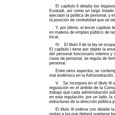
El capítulo II detalla los órg
Euskadi, así como un largo listad
ejecutan la política de personal, y 
la posición de centralidad que se o
Y, por último, el tercer capítulo
en materia de empleo público de las 
local.
IV. El título II de la ley se ocu
El capítulo I tiene por objeto la en
del personal funcionario interino 
clase de personal, se regula de form
personal.
Entre otros aspectos, se contemp
mal endémico en la Administración, 
V. Se incorpora en el título II
regulación en el ámbito de la Comu
trabajo que cada administración púb
en esta regulación, por un lado, la 
estructuras de la dirección pública p
El título III ordena con detalle
reglas a las que deberá sujetarse to