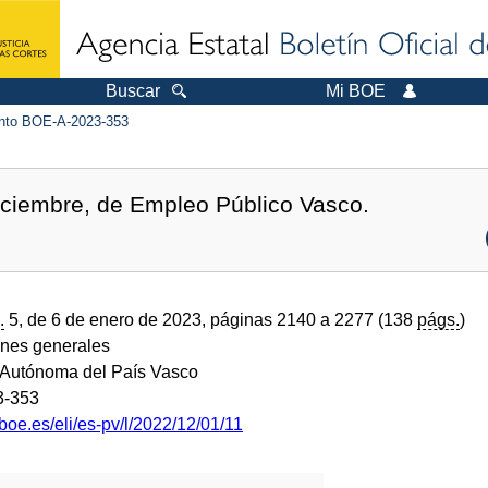
Buscar
Mi BOE
to BOE-A-2023-353
iciembre, de Empleo Público Vasco.
.
5, de 6 de enero de 2023, páginas 2140 a 2277 (138
págs.
)
ones generales
Autónoma del País Vasco
3-353
boe.es/eli/es-pv/l/2022/12/01/11