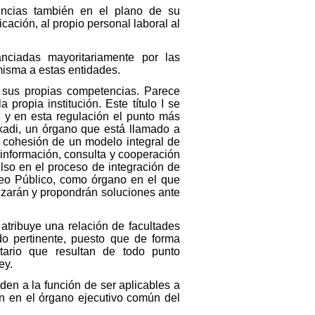
encias también en el plano de su
icación, al propio personal laboral al
anciadas mayoritariamente por las
misma a estas entidades.
de sus propias competencias. Parece
propia institución. Este título I se
 y en esta regulación el punto más
kadi, un órgano que está llamado a
y cohesión de un modelo integral de
información, consulta y cooperación
ulso en el proceso de integración de
leo Público, como órgano en el que
izarán y propondrán soluciones ante
tribuye una relación de facultades
do pertinente, puesto que de forma
tario que resultan de todo punto
ey.
en a la función de ser aplicables a
en en el órgano ejecutivo común del