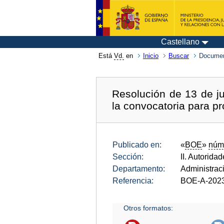
Castellano
Está
Vd.
en
Inicio
Buscar
Documen
Resolución de 13 de ju
la convocatoria para p
Publicado en:
«
BOE
»
núm
Sección:
II. Autorida
Departamento:
Administrac
Referencia:
BOE-A-202
Otros formatos: