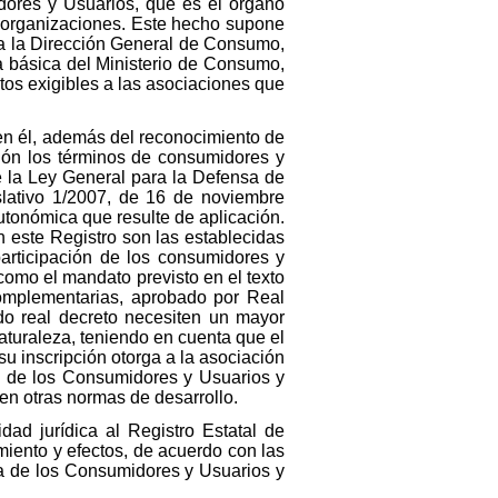
midores y Usuarios, que es el órgano
s organizaciones. Este hecho supone
d a la Dirección General de Consumo,
ca básica del Ministerio de Consumo,
tos exigibles a las asociaciones que
 en él, además del reconocimiento de
ción los términos de consumidores y
de la Ley General para la Defensa de
lativo 1/2007, de 16 de noviembre
utonómica que resulte de aplicación.
n este Registro son las establecidas
articipación de los consumidores y
como el mandato previsto en el texto
omplementarias, aprobado por Real
ado real decreto necesiten un mayor
aturaleza, teniendo en cuenta que el
su inscripción otorga a la asociación
sa de los Consumidores y Usuarios y
en otras normas de desarrollo.
ad jurídica al Registro Estatal de
miento y efectos, de acuerdo con las
nsa de los Consumidores y Usuarios y