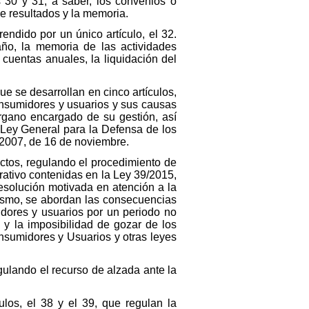
 30 y 31, a saber, los convenios o
e resultados y la memoria.
rendido por un único artículo, el 32.
 año, la memoria de las actividades
 cuentas anuales, la liquidación del
que se desarrollan en cinco artículos,
 consumidores y usuarios y sus causas
 órgano encargado de su gestión, así
 Ley General para la Defensa de los
/2007, de 16 de noviembre.
fectos, regulando el procedimiento de
rativo contenidas en la Ley 39/2015,
esolución motivada en atención a la
mismo, se abordan las consecuencias
idores y usuarios por un periodo no
, y la imposibilidad de gozar de los
onsumidores y Usuarios y otras leyes
egulando el recurso de alzada ante la
ulos, el 38 y el 39, que regulan la