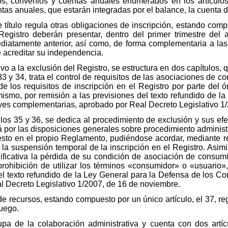
s, convenios y cuentas anuales enumerados en los artículos
tas anuales, que estarán integradas por el balance, la cuenta d
te título regula otras obligaciones de inscripción, estando comp
 Registro deberán presentar, dentro del primer trimestre del
ediatamente anterior, así como, de forma complementaria a las
 acreditar su independencia.
tivo a la exclusión del Registro, se estructura en dos capítulos, 
os 33 y 34, trata el control de requisitos de las asociaciones de
de los requisitos de inscripción en el Registro por parte del
ismo, por remisión a las previsiones del texto refundido de la
yes complementarias, aprobado por Real Decreto Legislativo 1
tículos 35 y 36, se dedica al procedimiento de exclusión y sus e
rá por las disposiciones generales sobre procedimiento administ
esto en el propio Reglamento, pudiéndose acordar, mediante r
 la suspensión temporal de la inscripción en el Registro. Asi
nificativa la pérdida de su condición de asociación de consum
prohibición de utilizar los términos «consumidor» o «usuario»
el texto refundido de la Ley General para la Defensa de los C
 Decreto Legislativo 1/2007, de 16 de noviembre.
 de recursos, estando compuesto por un único artículo, el 37, r
uego.
cupa de la colaboración administrativa y cuenta con dos artíc