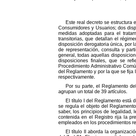
Este real decreto se estructura
Consumidores y Usuarios; dos dispo
medidas adoptadas para el tratami
transitorias, que detallan el régi
disposición derogatoria única, por 
de representación, consulta y par
general, todas aquellas disposicione
disposiciones finales, que se ref
Procedimiento Administrativo Común
del Reglamento y por la que se fija 
respectivamente.
Por su parte, el Reglamento de
agrupan un total de 39 artículos.
El título I del Reglamento está 
se regula el objeto del Reglamento,
saber, los principios de legalidad, 
contenida en el Registro rija la p
empleados en los procedimientos re
El título II aborda la organizaci