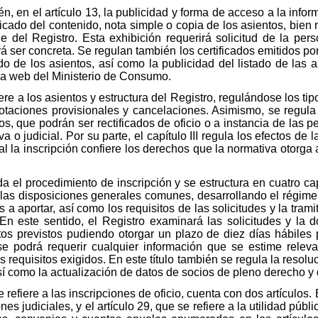
n, en el artículo 13, la publicidad y forma de acceso a la infor
icado del contenido, nota simple o copia de los asientos, bien 
del Registro. Esta exhibición requerirá solicitud de la per
á ser concreta. Se regulan también los certificados emitidos po
do de los asientos, así como la publicidad del listado de las a
na web del Ministerio de Consumo.
efiere a los asientos y estructura del Registro, regulándose los t
otaciones provisionales y cancelaciones. Asimismo, se regula 
os, que podrán ser rectificados de oficio o a instancia de las 
 o judicial. Por su parte, el capítulo III regula los efectos de
ual la inscripción confiere los derechos que la normativa otorg
da el procedimiento de inscripción y se estructura en cuatro cap
ce las disposiciones generales comunes, desarrollando el régime
 aportar, así como los requisitos de las solicitudes y la trami
. En este sentido, el Registro examinará las solicitudes y la 
itos previstos pudiendo otorgar un plazo de diez días hábiles 
 podrá requerir cualquier información que se estime relevant
requisitos exigidos. En este título también se regula la resolu
 así como la actualización de datos de socios de pleno derecho y
 se refiere a las inscripciones de oficio, cuenta con dos artículos
s judiciales, y el artículo 29, que se refiere a la utilidad pública