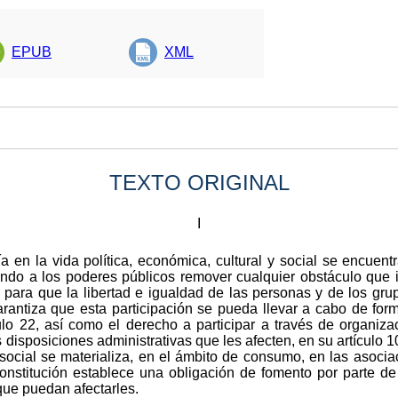
EPUB
XML
TEXTO ORIGINAL
I
a en la vida política, económica, cultural y social se encuent
o a los poderes públicos remover cualquier obstáculo que imp
para que la libertad e igualdad de las personas y de los gru
arantiza que esta participación se pueda llevar a cabo de for
lo 22, así como el derecho a participar a través de organiza
disposiciones administrativas que les afecten, en su artículo 10
o social se materializa, en el ámbito de consumo, en las asoc
Constitución establece una obligación de fomento por parte d
que puedan afectarles.