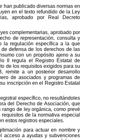
 se han publicado diversas normas en
yen en el texto refundido de la Ley
ias, aprobado por Real Decreto
leyes complementarias, aprobado por
recho de representación, consulta y
o la regulación específica a la que
 de defensa de los derechos de las
onsumo con un propósito ajeno a su
ulo II regula el Registro Estatal de
o de los requisitos exigidos para su
, remite a un posterior desarrollo
número de asociados y programas de
u inscripción en el Registro Estatal
gistral específico, no resultándoles
ora del Derecho de Asociación, que
on rango de ley orgánica, como prevé
requisitos de la normativa especial
en estos registros especiales.
egitimación para actuar en nombre y
 el acceso a ayudas y subvenciones