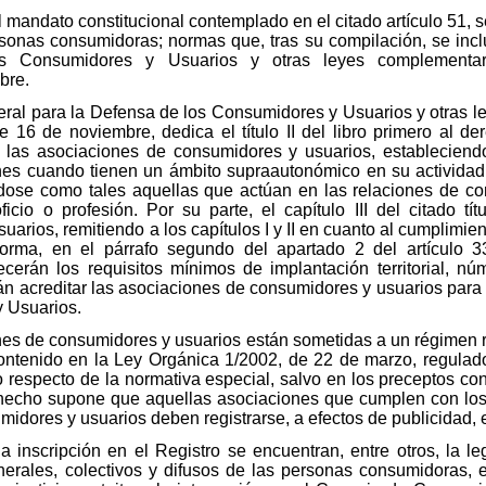
l mandato constitucional contemplado en el citado artículo 51,
sonas consumidoras; normas que, tras su compilación, se inclu
s Consumidores y Usuarios y otras leyes complementar
bre.
neral para la Defensa de los Consumidores y Usuarios y otras 
e 16 de noviembre, dedica el título II del libro primero al de
e las asociaciones de consumidores y usuarios, estableciend
es cuando tienen un ámbito supraautonómico en su actividad
ose como tales aquellas que actúan en las relaciones de c
ficio o profesión. Por su parte, el capítulo III del citado tít
ios, remitiendo a los capítulos I y II en cuanto al cumplimient
norma, en el párrafo segundo del apartado 2 del artículo 33
ecerán los requisitos mínimos de implantación territorial, 
án acreditar las asociaciones de consumidores y usuarios para s
 Usuarios.
es de consumidores y usuarios están sometidas a un régimen re
contenido en la Ley Orgánica 1/2002, de 22 de marzo, regulad
o respecto de la normativa especial, salvo en los preceptos c
 hecho supone que aquellas asociaciones que cumplen con los 
midores y usuarios deben registrarse, a efectos de publicidad, 
a inscripción en el Registro se encuentran, entre otros, la l
enerales, colectivos y difusos de las personas consumidoras,