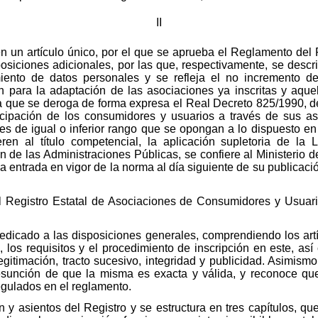
II
 en un artículo único, por el que se aprueba el Reglamento del
siciones adicionales, por las que, respectivamente, se describ
ento de datos personales y se refleja el no incremento de
men para la adaptación de las asociaciones ya inscritas y aque
la que se deroga de forma expresa el Real Decreto 825/1990, d
ticipación de los consumidores y usuarios a través de sus as
s de igual o inferior rango que se opongan a lo dispuesto en el
ieren al título competencial, la aplicación supletoria de la
 de las Administraciones Públicas, se confiere al Ministerio d
la entrada en vigor de la norma al día siguiente de su publicació
l Registro Estatal de Asociaciones de Consumidores y Usuari
dedicado a las disposiciones generales, comprendiendo los artí
 los requisitos y el procedimiento de inscripción en este, así
legitimación, tracto sucesivo, integridad y publicidad. Asimism
resunción de que la misma es exacta y válida, y reconoce qu
gulados en el reglamento.
ón y asientos del Registro y se estructura en tres capítulos, qu