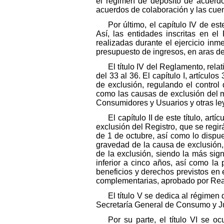
el régimen de depósito de acuerdo
acuerdos de colaboración y las cuen
Por último, el capítulo IV de es
Así, las entidades inscritas en el
realizadas durante el ejercicio inm
presupuesto de ingresos, en aras de
El título IV del Reglamento, rela
del 33 al 36. El capítulo I, artícul
de exclusión, regulando el control 
como las causas de exclusión del m
Consumidores y Usuarios y otras le
El capítulo II de este título, ar
exclusión del Registro, que se regi
de 1 de octubre, así como lo dispu
gravedad de la causa de exclusión,
de la exclusión, siendo la más sig
inferior a cinco años, así como la 
beneficios y derechos previstos en 
complementarias, aprobado por Real
El título V se dedica al régimen
Secretaría General de Consumo y J
Por su parte, el título VI se o