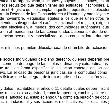
dedica a la organización, funciones y sujetos inscribibles, est
y los requisitos que deben tener las entidades inscribibles.
n en el Registro que se cumplan aquellos requisitos establecidos en
para la Defensa de los Consumidores y Usuarios y otras leyes
de noviembre. Requisitos legales a los que se unen otros re
tenden salvaguardar el carácter nacional del registro, exigiend
forma efectiva en, al menos, dos comunidades autónomas, qu
ue en al menos una de las comunidades autónomas donde des
atención personal y especializada a los consumidores durante
tos mínimos permiten dilucidar cuándo el ámbito de actuación
de socios individuales de pleno derecho, quienes deberán pre
 corriente del pago de las cuotas ordinarias y extraordinarias 
se trata de forma específica la situación concreta de las c
ivo. En el caso de personas jurídicas, se le computará como 
 físicas que la integran de formar parte de la asociación y sa
 y datos inscribibles, el artículo 11 detalla cuáles deben insc
tros relativos a su actividad, como la apertura, cambio y cierr
 por el artículo 12, estableciendo una completa relación de do
 acta fundacional y sus acuerdos modificativos, los estatutos