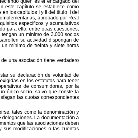
ableciendo quién es el encargado del
 En este capítulo se establece como
 los capítulos I y II del título II del
 complementarias, aprobado por Real
quisitos específicos y acumulativos
o para ello, entre otras cuestiones,
e tengan un mínimo de 3.000 socios
arrollen su actividad dispongan de
 un mínimo de treinta y siete horas
 de una asociación tiene verdadero
star su declaración de voluntad de
exigidas en los estatutos para tener
ooperativas de consumidores, por la
un único socio, salvo que conste la
tisfagan las cuotas correspondientes
ribirse, tales como la denominación y
e de delegaciones. La documentación a
cumentos que las asociaciones deben
 y sus modificaciones o las cuentas