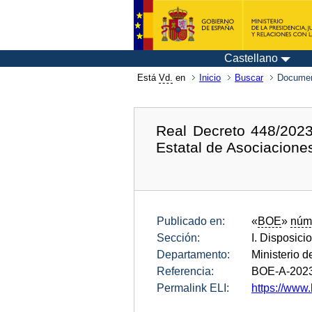
Castellano
Está
Vd.
en
Inicio
Buscar
Documen
Real Decreto 448/2023
Estatal de Asociacione
Publicado en:
«
BOE
»
núm
Sección:
I. Disposici
Departamento:
Ministerio 
Referencia:
BOE-A-202
Permalink ELI:
https://www.