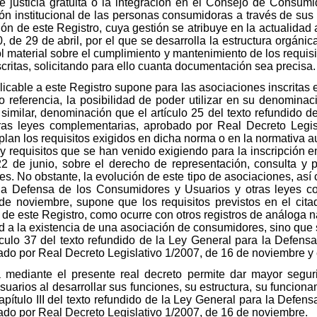
 de justicia gratuita o la integración en el Consejo de Consu
ión institucional de las personas consumidoras a través de su
ón de este Registro, cuya gestión se atribuye en la actualida
, de 29 de abril, por el que se desarrolla la estructura orgáni
l material sobre el cumplimiento y mantenimiento de los requisi
nscritas, solicitando para ello cuanta documentación sea precisa.
plicable a este Registro supone para las asociaciones inscritas
 referencia, la posibilidad de poder utilizar en su denomina
 similar, denominación que el artículo 25 del texto refundido 
ras leyes complementarias, aprobado por Real Decreto Legis
lan los requisitos exigidos en dicha norma o en la normativa a
 requisitos que se han venido exigiendo para la inscripción e
2 de junio, sobre el derecho de representación, consulta y p
s. No obstante, la evolución de este tipo de asociaciones, así 
 la Defensa de los Consumidores y Usuarios y otras leyes c
de noviembre, supone que los requisitos previstos en el cit
de este Registro, como ocurre con otros registros de análoga n
ad a la existencia de una asociación de consumidores, sino que 
ículo 37 del texto refundido de la Ley General para la Defen
do por Real Decreto Legislativo 1/2007, de 16 de noviembre y 
ediante el presente real decreto permite dar mayor segurid
rios al desarrollar sus funciones, su estructura, su funciona
pítulo III del texto refundido de la Ley General para la Defe
ado por Real Decreto Legislativo 1/2007, de 16 de noviembre.