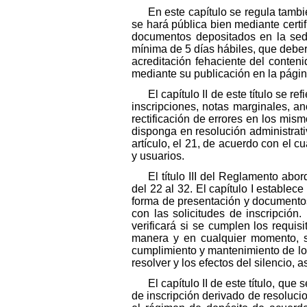
En este capítulo se regula tambié
se hará pública bien mediante certif
documentos depositados en la sede 
mínima de 5 días hábiles, que deber
acreditación fehaciente del conteni
mediante su publicación en la pági
El capítulo II de este título se r
inscripciones, notas marginales, an
rectificación de errores en los mism
disponga en resolución administrativa
artículo, el 21, de acuerdo con el c
y usuarios.
El título III del Reglamento abor
del 22 al 32. El capítulo I estable
forma de presentación y documentos a
con las solicitudes de inscripción
verificará si se cumplen los requis
manera y en cualquier momento, se
cumplimiento y mantenimiento de los 
resolver y los efectos del silencio,
El capítulo II de este título, que
de inscripción derivado de resolucione