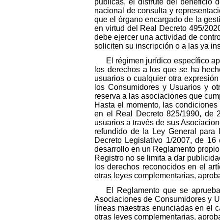
públicas, el disfrute del beneficio
nacional de consulta y representac
que el órgano encargado de la gesti
en virtud del Real Decreto 495/2020
debe ejercer una actividad de contro
soliciten su inscripción o a las ya i
El régimen jurídico específico a
los derechos a los que se ha hecho
usuarios o cualquier otra expresión
los Consumidores y Usuarios y ot
reserva a las asociaciones que cump
Hasta el momento, las condiciones y
en el Real Decreto 825/1990, de 2
usuarios a través de sus Asociacione
refundido de la Ley General para
Decreto Legislativo 1/2007, de 16 
desarrollo en un Reglamento propio 
Registro no se limita a dar publicid
los derechos reconocidos en el art
otras leyes complementarias, aproba
El Reglamento que se aprueba m
Asociaciones de Consumidores y Usua
líneas maestras enunciadas en el ca
otras leyes complementarias, aprob