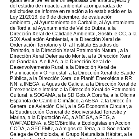
Igualmente, se remitieron separatas del anteproyecto y
del estudio de impacto ambiental acompañadas de
solicitudes de informe en relación a lo establecido en la
Ley 21/2013, de 9 de diciembre, de evaluación
ambiental, al Ayuntamiento de Carballo, al Ayuntamiento
de Tordia, al Ayuntamiento de Val do Dubra, a la
Dirección Xeral de Calidade Ambiental, Sostib. e CC, a la
SDX Avaliación Ambiental, a la Dirección Xeral de
Ordenación Terrotorio y U, al Instituto Estudios do
Territorio, a la Dirección Xeral Patrimonio Natural, a la
Dirección Xeral Defensa do Monte, a la Dirección Xeral
de Gandaria, A e II AA, a la Dirección Xeral de
Desenvolvemento Rural, a la Dirección Xeral de
Planificación y O Forestal, a la Dirección Xeral de Saude
Pública, a la Dirección Xeral de Planif. Enerxética e RR
NN, a INEGA, a Aguas de Galicia, a la Dirección Xeral de
Emexencias e Interior, a la Dirección Xeral de Patrimonio
Cultural, a SOGAMA, a la SD Gob. A Coruña, a la Oficina
Española de Cambio Climático, a AESA, a la Dirección
General de Aviación Civil, a la SG Economía Circular, a
la Subdirección General de Biodiversidad Terrestre y
Marina, a la Diputación AC, a ADEGA, a FEG, a
WWF/ADENA, a SEO/Birdlife, a Ecologistas en Acción
CODA, a SECEMU, a Amigos da Terra, a la Sociedade
Galega de Ornitoloxía, al Grupo Naturalista Hábitat, a la