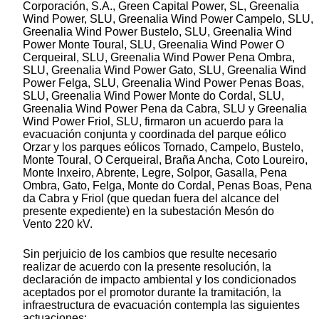
Corporación, S.A., Green Capital Power, SL, Greenalia
Wind Power, SLU, Greenalia Wind Power Campelo, SLU,
Greenalia Wind Power Bustelo, SLU, Greenalia Wind
Power Monte Toural, SLU, Greenalia Wind Power O
Cerqueiral, SLU, Greenalia Wind Power Pena Ombra,
SLU, Greenalia Wind Power Gato, SLU, Greenalia Wind
Power Felga, SLU, Greenalia Wind Power Penas Boas,
SLU, Greenalia Wind Power Monte do Cordal, SLU,
Greenalia Wind Power Pena da Cabra, SLU y Greenalia
Wind Power Friol, SLU, firmaron un acuerdo para la
evacuación conjunta y coordinada del parque eólico
Orzar y los parques eólicos Tornado, Campelo, Bustelo,
Monte Toural, O Cerqueiral, Braña Ancha, Coto Loureiro,
Monte Inxeiro, Abrente, Legre, Solpor, Gasalla, Pena
Ombra, Gato, Felga, Monte do Cordal, Penas Boas, Pena
da Cabra y Friol (que quedan fuera del alcance del
presente expediente) en la subestación Mesón do
Vento 220 kV.
Sin perjuicio de los cambios que resulte necesario
realizar de acuerdo con la presente resolución, la
declaración de impacto ambiental y los condicionados
aceptados por el promotor durante la tramitación, la
infraestructura de evacuación contempla las siguientes
actuaciones: