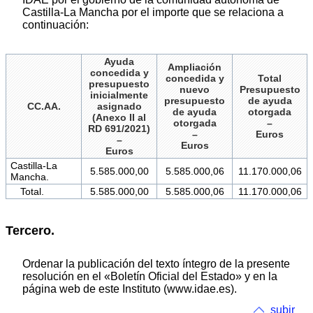
Castilla-La Mancha por el importe que se relaciona a
continuación:
Ayuda
Ampliación
concedida y
concedida y
Total
presupuesto
nuevo
Presupuesto
inicialmente
presupuesto
de ayuda
CC.AA.
asignado
de ayuda
otorgada
(Anexo II al
otorgada
–
RD 691/2021)
–
Euros
–
Euros
Euros
Castilla-La
5.585.000,00
5.585.000,06
11.170.000,06
Mancha.
Total.
5.585.000,00
5.585.000,06
11.170.000,06
Tercero.
Ordenar la publicación del texto íntegro de la presente
resolución en el «Boletín Oficial del Estado» y en la
página web de este Instituto (www.idae.es).
subir