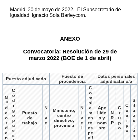
Madrid, 30 de mayo de 2022.–El Subsecretario de
Igualdad, Ignacio Sola Barleycorn.
ANEXO
Convocatoria: Resolución de 29 de
marzo 2022 (BOE de 1 de abril)
Puesto de
Datos personales
Puesto adjudicado
procedencia
adjudicatario/a
C
C
o
ó
N
m
d
S
.º
pl
i
C
it
d
N
N
e
Ape
G
g
Ministerio,
u
u
e
Puesto
i
i
m
llido
N
r
o
centro
e
a
o
de
v
v
en
s y
R
u
p
directivo,
r
c
r
trabajo
e
e
to
nom
P
p
u
provincia
p
i
d
l
l
es
bre
o
e
o
ó
e
pe
s
n
n
cíf