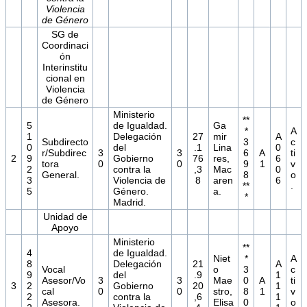
Violencia
de Género
SG de
Coordinaci
ón
Interinstitu
cional en
Violencia
de Género
Ministerio
**
5
de Igualdad.
Ga
*
A
1
Delegación
27
mir
A
Subdirecto
3
c
0
del
.1
Lina
0
r/Subdirec
3
3
6
A
ti
2
9
Gobierno
76
res,
6
tora
0
0
9
1
v
2
contra la
,3
Mac
0
General.
8
o
3
Violencia de
8
aren
6
**
.
5
Género.
a.
*
Madrid.
Unidad de
Apoyo
Ministerio
**
4
de Igualdad.
Niet
*
A
8
Delegación
21
A
Vocal
o
3
c
9
del
.9
1
Asesor/Vo
3
3
Mae
0
A
ti
3
2
Gobierno
20
1
cal
0
0
stro,
8
1
v
2
contra la
,6
1
Asesora.
Elisa
0
o