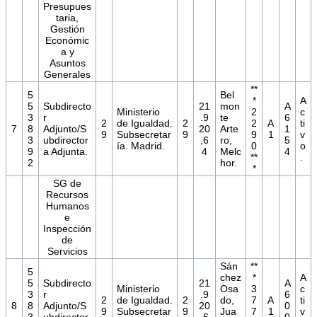
Presupues
taria,
Gestión
Económic
a y
Asuntos
Generales
**
5
Bel
*
A
5
Subdirecto
21
mon
A
Ministerio
2
c
3
r
.9
te
6
2
de Igualdad.
2
2
A
ti
7
8
Adjunto/S
20
Arte
1
9
Subsecretar
9
9
1
v
3
ubdirector
,6
ro,
5
ía. Madrid.
0
o
9
a Adjunta.
4
Melc
4
**
.
2
hor.
*
SG de
Recursos
Humanos
e
Inspección
de
Servicios
Sán
**
5
chez
*
A
5
Subdirecto
21
A
Ministerio
Osa
3
c
3
r
.9
6
2
de Igualdad.
2
do,
7
A
ti
8
8
Adjunto/S
20
0
9
Subsecretar
9
Jua
7
1
v
3
ubdirector
,6
0