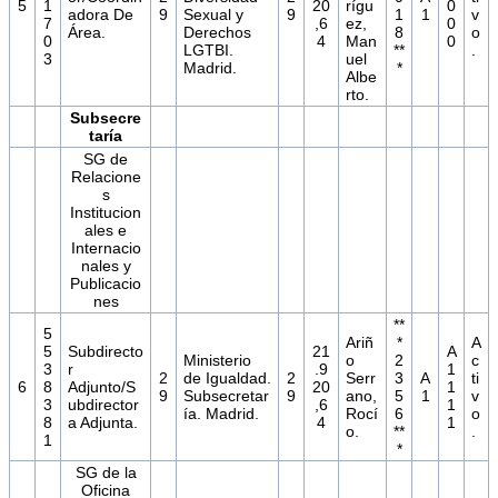
5
1
20
rígu
0
adora De
9
Sexual y
9
1
1
v
7
,6
ez,
0
Área.
Derechos
8
o
0
4
Man
0
LGTBI.
**
.
3
uel
Madrid.
*
Albe
rto.
Subsecre
taría
SG de
Relacione
s
Institucion
ales e
Internacio
nales y
Publicacio
nes
**
5
Ariñ
*
A
5
Subdirecto
21
A
Ministerio
o
2
c
3
r
.9
1
2
de Igualdad.
2
Serr
3
A
ti
6
8
Adjunto/S
20
1
9
Subsecretar
9
ano,
5
1
v
3
ubdirector
,6
1
ía. Madrid.
Rocí
6
o
8
a Adjunta.
4
1
o.
**
.
1
*
SG de la
Oficina