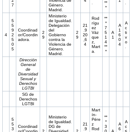
2
Violencia de
4
1
.
**
.
7
Género.
*
Madrid.
Ministerio
Rod
**
5
de Igualdad.
rígu
*
A
5
Delegación
21
A
ez
7
c
9
Coordinad
del
.9
1
2
2
Váz
5
A
ti
4
2
or/Coordin
Gobierno
20
6
9
9
que
1
1
v
5
adora.
contra la
,6
0
z,
4
o
0
Violencia de
4
4
Mart
**
.
5
Género.
a.
*
Madrid.
Dirección
General
de
Diversidad
Sexual y
Derechos
LGTBI
SG de
Derechos
LGTBI
Mart
ín-
Ministerio
**
5
Pére
de Igualdad.
*
A
5
21
z
A
Coordinad
DG de
3
c
3
.9
Rod
6
or/Coordin
2
Diversidad
2
0
A
ti