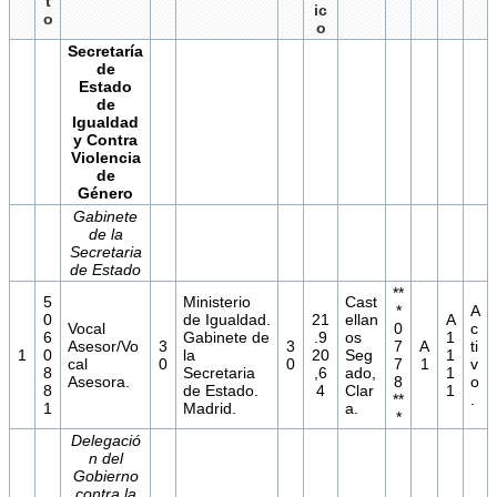
t
ic
o
o
Secretaría
de
Estado
de
Igualdad
y Contra
Violencia
de
Género
Gabinete
de la
Secretaria
de Estado
**
5
Ministerio
Cast
*
A
0
de Igualdad.
21
ellan
A
Vocal
0
c
6
Gabinete de
.9
os
1
Asesor/Vo
3
3
7
A
ti
1
0
la
20
Seg
1
cal
0
0
7
1
v
8
Secretaria
,6
ado,
1
Asesora.
8
o
8
de Estado.
4
Clar
1
**
.
1
Madrid.
a.
*
Delegació
n del
Gobierno
contra la