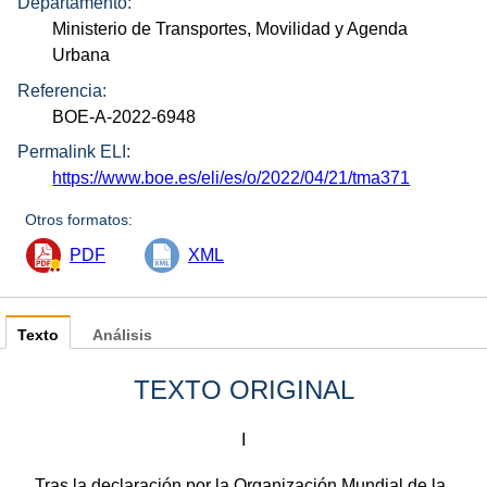
Departamento:
Ministerio de Transportes, Movilidad y Agenda
Urbana
Referencia:
BOE-A-2022-6948
Permalink ELI:
https://www.boe.es/eli/es/o/2022/04/21/tma371
Otros formatos:
PDF
XML
Texto
Análisis
TEXTO ORIGINAL
I
Tras la declaración por la Organización Mundial de la