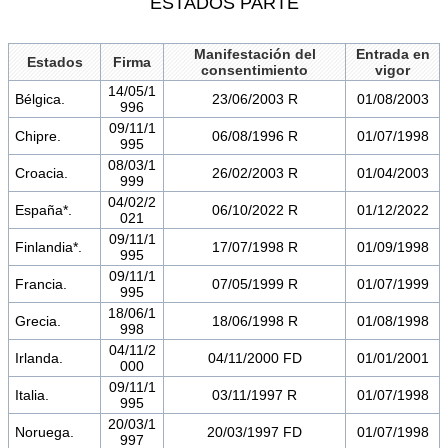
ESTADOS PARTE
Manifestación del
Entrada en
Estados
Firma
consentimiento
vigor
14/05/1
Bélgica.
23/06/2003 R
01/08/2003
996
09/11/1
Chipre.
06/08/1996 R
01/07/1998
995
08/03/1
Croacia.
26/02/2003 R
01/04/2003
999
04/02/2
España*.
06/10/2022 R
01/12/2022
021
09/11/1
Finlandia*.
17/07/1998 R
01/09/1998
995
09/11/1
Francia.
07/05/1999 R
01/07/1999
995
18/06/1
Grecia.
18/06/1998 R
01/08/1998
998
04/11/2
Irlanda.
04/11/2000 FD
01/01/2001
000
09/11/1
Italia.
03/11/1997 R
01/07/1998
995
20/03/1
Noruega.
20/03/1997 FD
01/07/1998
997