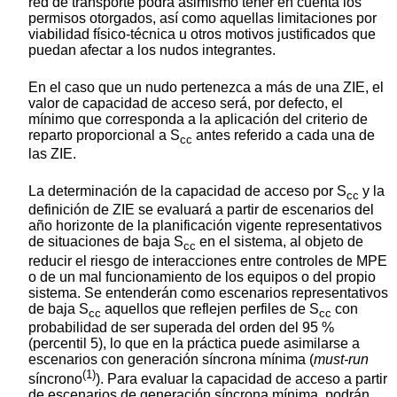
red de transporte podrá asimismo tener en cuenta los
permisos otorgados, así como aquellas limitaciones por
viabilidad físico-técnica u otros motivos justificados que
puedan afectar a los nudos integrantes.
En el caso que un nudo pertenezca a más de una ZIE, el
valor de capacidad de acceso será, por defecto, el
mínimo que corresponda a la aplicación del criterio de
reparto proporcional a S
antes referido a cada una de
cc
las ZIE.
La determinación de la capacidad de acceso por S
y la
cc
definición de ZIE se evaluará a partir de escenarios del
año horizonte de la planificación vigente representativos
de situaciones de baja S
en el sistema, al objeto de
cc
reducir el riesgo de interacciones entre controles de MPE
o de un mal funcionamiento de los equipos o del propio
sistema. Se entenderán como escenarios representativos
de baja S
aquellos que reflejen perfiles de S
con
cc
cc
probabilidad de ser superada del orden del 95 %
(percentil 5), lo que en la práctica puede asimilarse a
escenarios con generación síncrona mínima (
must-run
(1)
síncrono
). Para evaluar la capacidad de acceso a partir
de escenarios de generación síncrona mínima, podrán