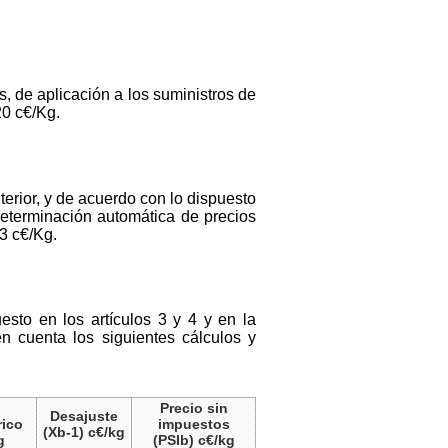
, de aplicación a los suministros de
20 c€/Kg.
terior, y de acuerdo con lo dispuesto
determinación automática de precios
3 c€/Kg.
sto en los artículos 3 y 4 y en la
n cuenta los siguientes cálculos y
Precio sin
Desajuste
rico
impuestos
(Xb-1) c€/kg
g
(PSIb) c€/kg