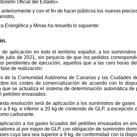
Boletín Oficial del Estado».
 anteriormente y con el fin de hacer públicos los nuevos preci
nistro,
ca Energética y Minas ha resuelto lo siguiente:
ón.
de aplicación en todo el territorio español, a los suministro
e julio de 2021, sin perjuicio de que los pedidos correspondi
ros pendientes de ejecución, aquellos que a las cero horas de
fase de realización.
s de la Comunidad Autónoma de Canarias y las Ciudades de 
re los costes de comercialización de acuerdo con lo dispues
a que se actualiza el sistema de determinación automática de
l petróleo envasados.
n esta resolución será de aplicación a los suministros de gase
or
a 8 k
g, e inferior a 20 kg de contenido de GLP, a excepción
como carburante.
plicación a los gases licuados del petróleo envasados en enva
radores al por mayor de GLP, con obligación de suministro domic
ases cuya tara sea superior a 9 kg, de conformidad con la dispo