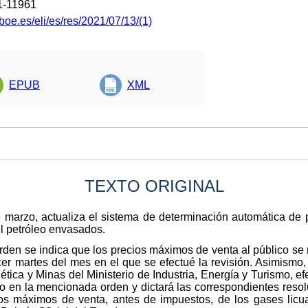
1-11961
boe.es/eli/es/res/2021/07/13/(1)
EPUB
XML
TEXTO ORIGINAL
 marzo, actualiza el sistema de determinación automática de 
l petróleo envasados.
a orden se indica que los precios máximos de venta al público se
rcer martes del mes en el que se efectué la revisión. Asimismo,
tica y Minas del Ministerio de Industria, Energía y Turismo, ef
ido en la mencionada orden y dictará las correspondientes reso
ios máximos de venta, antes de impuestos, de los gases licu