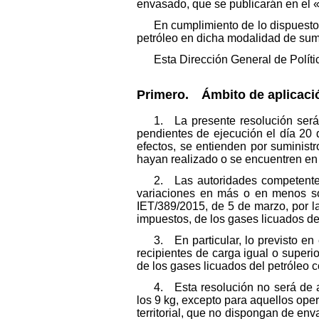
envasado, que se publicarán en el «
En cumplimiento de lo dispuesto
petróleo en dicha modalidad de sumi
Esta Dirección General de Políti
Primero. Ámbito de aplicaci
1. La presente resolución será 
pendientes de ejecución el día 20 d
efectos, se entienden por suminist
hayan realizado o se encuentren en 
2. Las autoridades competente
variaciones en más o en menos sob
IET/38
9/2015, de 5 de marzo, por l
impuestos, de los gases licuados de
3. En particular, lo previsto e
recipientes de carga igual o superi
de los gases licuados del petróleo 
4. Esta resolución no será de a
los 9 kg, excepto para aquellos ope
territorial, que no dispongan de env