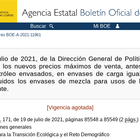
Buscar
Mi BOE
to BOE-A-2021-11961
lio de 2021, de la Dirección General de Polít
n los nuevos precios máximos de venta, ante
tróleo envasados, en envases de carga igual
cluidos los envases de mezcla para usos de 
te.
[Vigencia agotada]
.
171, de 19 de julio de 2021, páginas 85548 a 85549 (2
págs.
)
ones generales
ara la Transición Ecológica y el Reto Demográfico