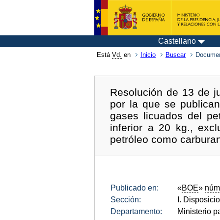
Castellano
Está
Vd.
en
Inicio
Buscar
Documen
Resolución de 13 de ju
por la que se publica
gases licuados del pe
inferior a 20 kg., ex
petróleo como carburan
Publicado en:
«
BOE
»
núm
Sección:
I. Disposici
Departamento:
Ministerio p