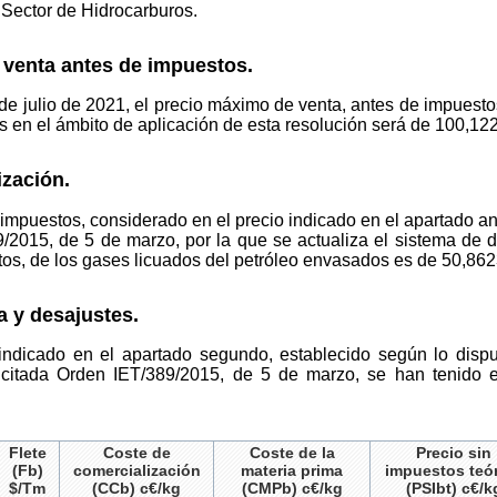
l Sector de Hidrocarburos.
venta antes de impuestos.
de julio de 2021, el precio máximo de venta, antes de impuestos
os en el ámbito de aplicación de esta resolución será de 100,12
zación.
 impuestos, considerado en el precio indicado en el apartado an
89/2015, de 5 de marzo, por la que se actualiza el sistema de 
os, de los gases licuados del petróleo envasados es de 50,862
a y desajustes.
ndicado en el apartado segundo, establecido según lo dispue
 citada O
rden IET
/389/2015, de 5 de marzo, se han tenido e
Flete
Coste de
Coste de la
Precio sin
(Fb)
comercialización
materia prima
impuestos teó
$/Tm
(CCb) c€/kg
(CMPb) c€/kg
(PSIbt) c€/k