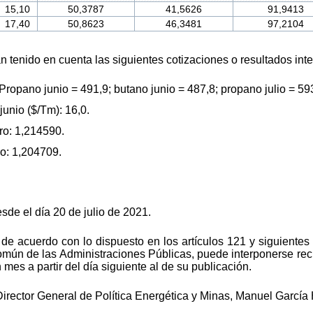
15,10
50,3787
41,5626
91,9413
17,40
50,8623
46,3481
97,2104
n tenido en cuenta las siguientes cotizaciones o resultados int
Propano junio = 491,9; butano junio = 487,8; pr
opano juli
o = 593
junio ($/Tm): 16,0.
ro: 1,214590.
ro: 1,204709.
esde el día 20 de julio de 2021.
 de acuerdo con lo dispuesto en los artículos 121 y siguientes
omún de las Administraciones Públicas, puede interponerse recu
mes a partir del día siguiente al de su publicación.
Director General de Política Energética y Minas, Manuel Garcí