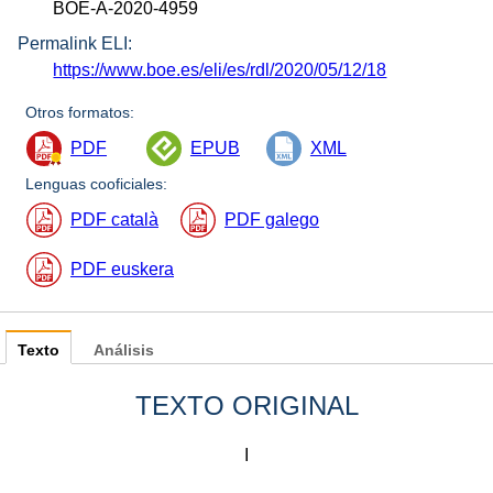
BOE-A-2020-4959
Permalink ELI:
https://www.boe.es/eli/es/rdl/2020/05/12/18
Otros formatos:
PDF
EPUB
XML
Lenguas cooficiales:
PDF català
PDF galego
PDF euskera
Texto
Análisis
TEXTO ORIGINAL
I