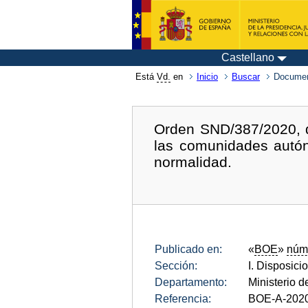
Castellano
Está
Vd.
en
Inicio
Buscar
Documen
Orden SND/387/2020, d
las comunidades autón
normalidad.
Publicado en:
«
BOE
»
núm
Sección:
I. Disposici
Departamento:
Ministerio 
Referencia:
BOE-A-202