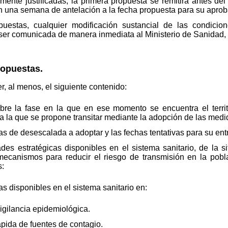
ente justificadas, la primera propuesta se remitirá antes del
n una semana de antelación a la fecha propuesta para su aprob
uestas, cualquier modificación sustancial de las condicio
ser comunicada de manera inmediata al Ministerio de Sanidad, a
ropuestas.
, al menos, el siguiente contenido:
obre la fase en la que en ese momento se encuentra el territ
a la que se propone transitar mediante la adopción de las medid
 de desescalada a adoptar y las fechas tentativas para su entr
es estratégicas disponibles en el sistema sanitario, de la s
 mecanismos para reducir el riesgo de transmisión en la pobla
s:
 disponibles en el sistema sanitario en:
igilancia epidemiológica.
ápida de fuentes de contagio.