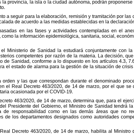
a es la provincia, la isla o la ciudad autónoma, podrán proponers
to.
nto a seguir para la elaboración, remisión y tramitación por 
lada de acuerdo a las medidas establecidas en la declaración
asadas en las fases y actividades contempladas en el anexo 
omo la información epidemiológica, sanitaria, social, económic
, el Ministerio de Sanidad la estudiará conjuntamente con 
isterios competentes por razón de la materia. La decisión, qu
o de Sanidad, conforme a lo dispuesto en los artículos 4.3, 7
ra el estado de alarma para la gestión de la situación de crisi
ta orden y las que correspondan durante el denominado proc
en el Real Decreto 463/2020, de 14 de marzo, por el que se 
nitaria ocasionada por el COVID-19.
 Decreto 463/2020, de 14 de marzo, determina que, para el ejerc
 del Presidente del Gobierno, el Ministro de Sanidad tendrá l
ea de responsabilidad como en las demás áreas que no rec
es de los departamentos designados como autoridades compe
el Real Decreto 463/2020, de 14 de marzo, habilita al Ministro