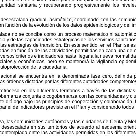
uridad sanitaria y recuperando progresivamente los nivele
 desescalada gradual, asimétrico, coordinado con las comun
n función de la evolución de los datos epidemiológicos y del 
lada no se concibe como un proceso matemático ni automático
ia y de las capacidades estratégicas de los servicios sanitario
ntes estrategias de transición. En este sentido, en el Plan se e
das en función de las actividades permitidas en cada una de ell
iversos criterios e indicadores hasta llegar a la nueva normalidad
ociales y económicas, pero se mantendrá la vigilancia epidemi
autoprotección de la ciudadanía.
o nacional se encuentra en la denominada fase cero, definida 
las órdenes dictadas por las diferentes autoridades competente
troceso en los diferentes territorios a través de las distinta
obernanza conjunta o cogobernanza con las comunidades y ci
te diálogo bajo los principios de cooperación y colaboración. 
 panel de indicadores previsto en el Plan y considerando todos 
, las comunidades autónomas y las ciudades de Ceuta y Melill
desescalada en sus territorios de acuerdo al esquema orientat
contemplada entre las actividades permitidas en las diferente