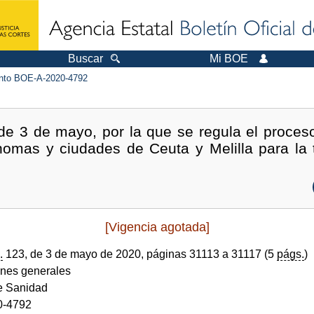
Buscar
Mi BOE
to BOE-A-2020-4792
e 3 de mayo, por la que se regula el proce
omas y ciudades de Ceuta y Melilla para la 
[Vigencia agotada]
.
123, de 3 de mayo de 2020, páginas 31113 a 31117 (5
págs.
)
ones generales
de Sanidad
0-4792