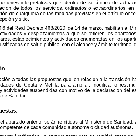
trucciones interpretativas que, dentro de su ámbito de actua
ación de todos los servicios, ordinarios o extraordinarios, e
ión de cualquiera de las medidas previstas en el artículo onc
pción y sitio.
10.6 del Real Decreto 463/2020, de 14 de marzo, habilitan al Mi
ctividades y desplazamientos a que se refieren los apartados 
ugares, establecimientos y actividades enumeradas en los aparta
stificadas de salud pública, con el alcance y ámbito territoria
ón.
ación a todas las propuestas que, en relación a la transición 
des de Ceuta y Melilla para ampliar, modificar o restringi
y actividades suspendidas con motivo de la declaración del es
o de Sanidad.
estas.
l apartado anterior serán remitidas al Ministerio de Sanidad, 
ia competente de cada comunidad autónoma o ciudad autónoma.