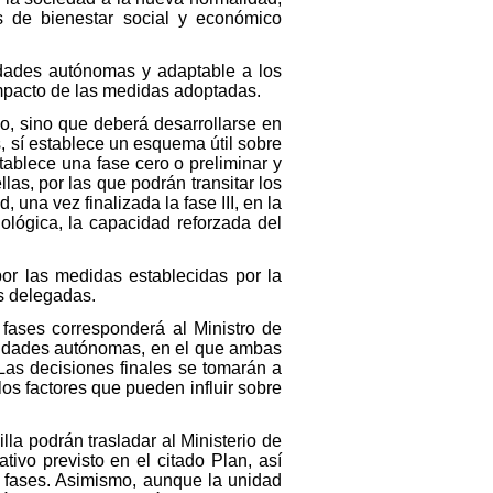
s de bienestar social y económico
idades autónomas y adaptable a los
impacto de las medidas adoptadas.
, sino que deberá desarrollarse en
s, sí establece un esquema útil sobre
stablece una fase cero o preliminar y
as, por las que podrán transitar los
, una vez finalizada la fase III, en la
ológica, la capacidad reforzada del
por las medidas establecidas por la
s delegadas.
s fases corresponderá al Ministro de
udades autónomas, en el que ambas
Las decisiones finales se tomarán a
los factores que pueden influir sobre
a podrán trasladar al Ministerio de
ivo previsto en el citado Plan, así
s fases. Asimismo, aunque la unidad