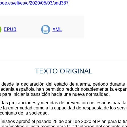
.boe.es/eli/es/o/2020/05/03/snd387
EPUB
XML
TEXTO ORIGINAL
 desde la declaración del estado de alarma, periodo durante 
dadanía española han permitido reducir notablemente la expa
 para iniciar la transición hacia una nueva normalidad.
r las precauciones y medidas de prevención necesarias para la 
de la enfermedad como a la capacidad de respuesta de los servi
 conjunto de la sociedad.
inistros aprobó el pasado 28 de abril de 2020 el Plan para la t
s parámetros e instrumentos para la adaptación del conjunto d