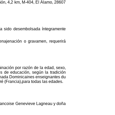
ñón, 4,2 km, M-404, El Álamo, 28607
y ha sido desembolsada íntegramente
 enajenación o gravamen, requerirá
minación por razón de la edad, sexo,
os de educación, según la tradición
inada Dominicaines enseignantes du
é (Francia),para todas las edades.
Francoise Genevieve Lagneau y doña