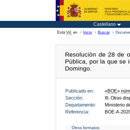
Castellano
Está
Vd.
en
Inicio
Buscar
Documen
Resolución de 28 de o
Pública, por la que se
Domingo.
Publicado en:
«
BOE
»
núm
Sección:
III. Otras di
Departamento:
Ministerio d
Referencia:
BOE-A-202
Otros formatos: