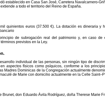
edó establecido en Casa San José, Carretera Navalcarnero-Gri
extiende a todo el territorio del Reino de España.
te mil quinientos euros (37.500 €). La dotación es dineraria 
 bancario
principio de subrogación real del patrimonio y, en caso de
 términos previstos en la Ley.
ón.
sarrollo individual de las personas, sin ningún tipo de discri
o en aspectos físicos como psíquicos, conforme a los principi
 las Madres Dominicas de la Congregación actualmente denom
aculé de Marie con domicilio actualmente en la Celle Saint–Pr
e Brunet, don Eduardo Ávila Rodríguez, doña Therese Marie 