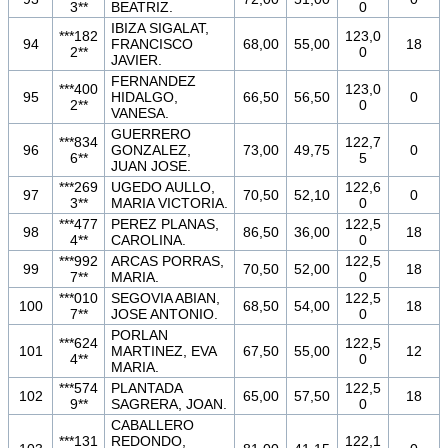
3**
BEATRIZ.
0
IBIZA SIGALAT,
***182
123,0
94
FRANCISCO
68,00
55,00
18
2**
0
JAVIER.
FERNANDEZ
***400
123,0
95
HIDALGO,
66,50
56,50
0
2**
0
VANESA.
GUERRERO
***834
122,7
96
GONZALEZ,
73,00
49,75
0
6**
5
JUAN JOSE.
***269
UGEDO AULLO,
122,6
97
70,50
52,10
0
3**
MARIA VICTORIA.
0
***477
PEREZ PLANAS,
122,5
98
86,50
36,00
18
4**
CAROLINA.
0
***992
ARCAS PORRAS,
122,5
99
70,50
52,00
18
7**
MARIA.
0
***010
SEGOVIA ABIAN,
122,5
100
68,50
54,00
18
7**
JOSE ANTONIO.
0
PORLAN
***624
122,5
101
MARTINEZ, EVA
67,50
55,00
12
4**
0
MARIA.
***574
PLANTADA
122,5
102
65,00
57,50
18
9**
SAGRERA, JOAN.
0
CABALLERO
***131
REDONDO,
122,1