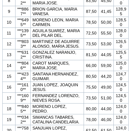
8
83,50
45,50
2**
MARIA JOSE.
0
***886
BRION GARCIA, MARIA
128,9
9
87,50
41,45
7**
VANESA.
5
***649
MORENO LEON, MARIA
128,5
10
78,50
50,00
5**
CARMEN.
0
***139
AGUILA SUAREZ, MARIA
128,0
11
72,50
55,50
5**
DEL PILAR DEL.
0
***803
MARTINEZ DE AGUIRRE
126,5
12
73,50
53,00
3**
ALONSO, MARIA JESUS.
0
***631
GONZALEZ NARANJO,
125,5
13
81,50
44,05
2**
CRISTINA.
5
***804
CAROT MARQUES,
125,0
14
66,00
59,00
6**
MARIA JOSE.
0
***423
SANTANA HERNANDEZ,
124,7
15
80,50
44,20
4**
GUIMAR.
0
***161
JUAN LOPEZ, JOAQUIN
124,5
16
75,50
49,00
0**
JESUS.
0
***160
FERNANDEZ LORENZO,
124,5
17
73,50
51,00
9**
NIEVES ROSA.
0
***840
MORENO LOPEZ,
124,0
18
80,00
44,00
5**
PEDRO.
0
***034
SIMANCAS TABARES,
124,0
19
78,00
46,00
2**
CATALINA CANDELARIA.
0
***758
SANJUAN LOPEZ,
124,0
20
62,50
61,50