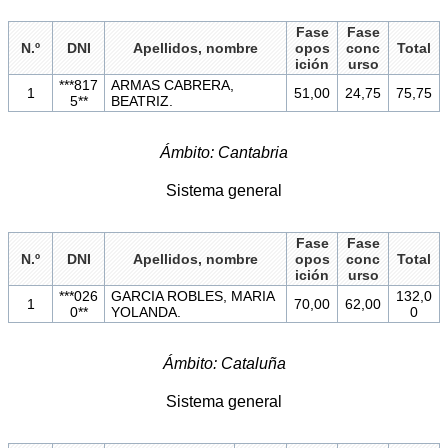
Fase
Fase
N.º
DNI
Apellidos, nombre
opos
conc
Total
ición
urso
***817
ARMAS CABRERA,
1
51,00
24,75
75,75
5**
BEATRIZ.
Ámbito: Cantabria
Sistema general
Fase
Fase
N.º
DNI
Apellidos, nombre
opos
conc
Total
ición
urso
***026
GARCIA ROBLES, MARIA
132,0
1
70,00
62,00
0**
YOLANDA.
0
Ámbito: Cataluña
Sistema general