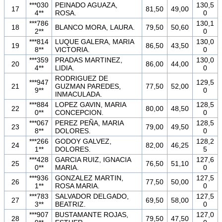
***030
PEINADO AGUAZA,
130,5
17
81,50
49,00
4**
ROSA.
0
***786
130,1
18
BLANCO MORA, LAURA.
79,50
50,60
2**
0
***814
LUQUE GALERA, MARIA
130,0
19
86,50
43,50
8**
VICTORIA.
0
***359
PRADAS MARTINEZ,
130,0
20
86,00
44,00
4**
LIDIA.
0
RODRIGUEZ DE
***947
129,5
21
GUZMAN PAREDES,
77,50
52,00
9**
0
INMACULADA.
***884
LOPEZ GAVIN, MARIA
128,5
22
80,00
48,50
0**
CONCEPCION.
0
***067
PEREZ PEÑA, MARIA
128,5
23
79,00
49,50
8**
DOLORES.
0
***266
GODOY GALVEZ,
128,2
24
82,00
46,25
1**
DOLORES.
5
***428
GARCIA RUIZ, IGNACIA
127,6
25
76,50
51,10
0**
MARIA.
0
***936
GONZALEZ MARTIN,
127,5
26
77,50
50,00
1**
ROSA MARIA.
0
***783
SALVADOR DELGADO,
127,5
27
69,50
58,00
3**
BEATRIZ.
0
***907
BUSTAMANTE ROJAS,
127,0
28
79,50
47,50