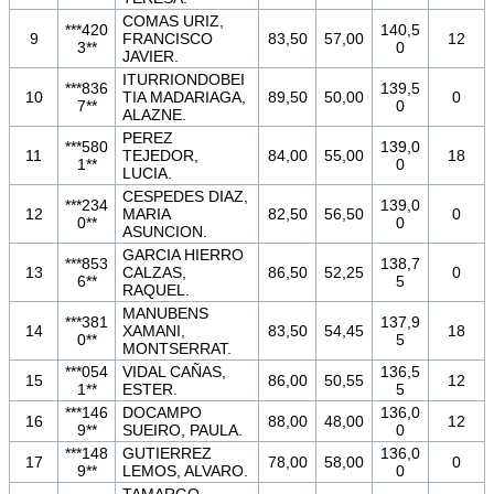
COMAS URIZ,
***420
140,5
9
FRANCISCO
83,50
57,00
12
3**
0
JAVIER.
ITURRIONDOBEI
***836
139,5
10
TIA MADARIAGA,
89,50
50,00
0
7**
0
ALAZNE.
PEREZ
***580
139,0
11
TEJEDOR,
84,00
55,00
18
1**
0
LUCIA.
CESPEDES DIAZ,
***234
139,0
12
MARIA
82,50
56,50
0
0**
0
ASUNCION.
GARCIA HIERRO
***853
138,7
13
CALZAS,
86,50
52,25
0
6**
5
RAQUEL.
MANUBENS
***381
137,9
14
XAMANI,
83,50
54,45
18
0**
5
MONTSERRAT.
***054
VIDAL CAÑAS,
136,5
15
86,00
50,55
12
1**
ESTER.
5
***146
DOCAMPO
136,0
16
88,00
48,00
12
9**
SUEIRO, PAULA.
0
***148
GUTIERREZ
136,0
17
78,00
58,00
0
9**
LEMOS, ALVARO.
0
TAMARGO