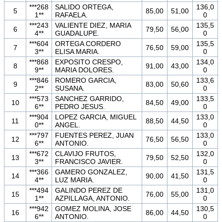
***268
SALIDO ORTEGA,
136,0
5
85,00
51,00
1**
RAFAELA.
0
***243
VALIENTE DIEZ, MARIA
135,5
6
79,50
56,00
4**
GUADALUPE.
0
***604
ORTEGA CORDERO
135,5
7
76,50
59,00
3**
ELISA MARIA.
0
***868
EXPOSITO CRESPO,
134,0
8
91,00
43,00
9**
MARIA DOLORES.
0
***846
ROMERO GARCIA,
133,6
9
83,00
50,60
2**
SUSANA.
0
***573
SANCHEZ GARRIDO,
133,5
10
84,50
49,00
6**
PEDRO JESUS.
0
***904
LOPEZ GARCIA, MIGUEL
133,0
11
88,50
44,50
0**
ANGEL.
0
***797
FUENTES PEREZ, JUAN
133,0
12
76,50
56,50
6**
ANTONIO.
0
***672
CLAVIJO FRUTOS,
132,0
13
79,50
52,50
3**
FRANCISCO JAVIER.
0
***366
GAMERO GONZALEZ,
131,5
14
90,00
41,50
4**
LUZ MARIA.
0
***494
GALINDO PEREZ DE
131,0
15
76,00
55,00
1**
AZPILLAGA, ANTONIO.
0
***942
GOMEZ MOLINA, JOSE
130,5
16
86,00
44,50
6**
ANTONIO.
0