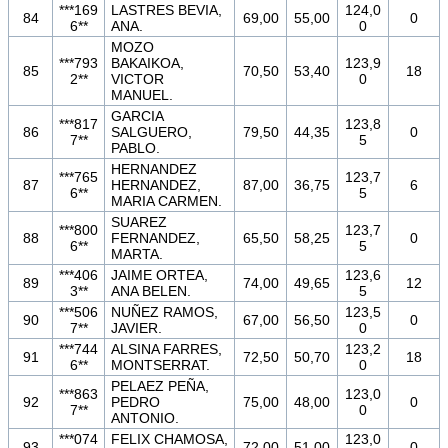
***169
LASTRES BEVIA,
124,0
84
69,00
55,00
0
6**
ANA.
0
MOZO
***793
BAKAIKOA,
123,9
85
70,50
53,40
18
2**
VICTOR
0
MANUEL.
GARCIA
***817
123,8
86
SALGUERO,
79,50
44,35
0
7**
5
PABLO.
HERNANDEZ
***765
123,7
87
HERNANDEZ,
87,00
36,75
6
6**
5
MARIA CARMEN.
SUAREZ
***800
123,7
88
FERNANDEZ,
65,50
58,25
0
6**
5
MARTA.
***406
JAIME ORTEA,
123,6
89
74,00
49,65
12
3**
ANA BELEN.
5
***506
NUÑEZ RAMOS,
123,5
90
67,00
56,50
0
7**
JAVIER.
0
***744
ALSINA FARRES,
123,2
91
72,50
50,70
18
6**
MONTSERRAT.
0
PELAEZ PEÑA,
***863
123,0
92
PEDRO
75,00
48,00
0
7**
0
ANTONIO.
***074
FELIX CHAMOSA,
123,0
93
72,00
51,00
0