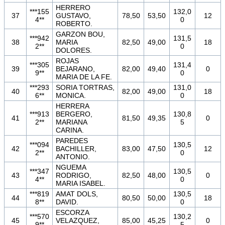
HERRERO
***155
132,0
37
GUSTAVO,
78,50
53,50
12
4**
0
ROBERTO.
GARZON BOU,
***942
131,5
38
MARIA
82,50
49,00
18
2**
0
DOLORES.
ROJAS
***305
131,4
39
BEJARANO,
82,00
49,40
0
9**
0
MARIA DE LA FE.
***293
SORIA TORTRAS,
131,0
40
82,00
49,00
18
6**
MONICA.
0
HERRERA
***913
BERGERO,
130,8
41
81,50
49,35
0
2**
MARIANA
5
CARINA.
PAREDES
***094
130,5
42
BACHILLER,
83,00
47,50
12
2**
0
ANTONIO.
NGUEMA
***347
130,5
43
RODRIGO,
82,50
48,00
0
4**
0
MARIA ISABEL.
***819
AMAT DOLS,
130,5
44
80,50
50,00
18
8**
DAVID.
0
ESCORZA
***570
130,2
45
VELAZQUEZ,
85,00
45,25
0
9**
5