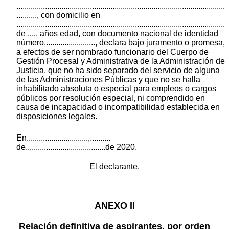
......................................................................................................
.........., con domicilio en
.....................................................................................................,
de ..... años edad, con documento nacional de identidad
número........................., declara bajo juramento o promesa,
a efectos de ser nombrado funcionario del Cuerpo de
Gestión Procesal y Administrativa de la Administración de
Justicia, que no ha sido separado del servicio de alguna
de las Administraciones Públicas y que no se halla
inhabilitado absoluta o especial para empleos o cargos
públicos por resolución especial, ni comprendido en
causa de incapacidad o incompatibilidad establecida en
disposiciones legales.
En..............................,..........
de.......................................de 2020.
El declarante,
ANEXO II
Relación definitiva de aspirantes, por orden