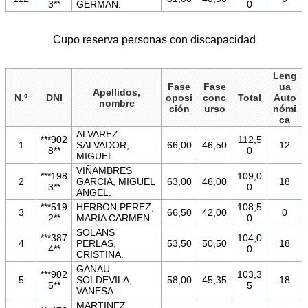
3**
GERMAN.
0
Cupo reserva personas con discapacidad
Leng
Fase
Fase
ua
Apellidos,
N.º
DNI
oposi
conc
Total
Auto
nombre
ción
urso
nómi
ca
ALVAREZ
***902
112,5
1
SALVADOR,
66,00
46,50
12
8**
0
MIGUEL.
VIÑAMBRES
***198
109,0
2
GARCIA, MIGUEL
63,00
46,00
18
3**
0
ANGEL.
***519
HERBON PEREZ,
108,5
3
66,50
42,00
0
2**
MARIA CARMEN.
0
SOLANS
***387
104,0
4
PERLAS,
53,50
50,50
18
4**
0
CRISTINA.
GANAU
***902
103,3
5
SOLDEVILA,
58,00
45,35
18
5**
5
VANESA .
MARTINEZ