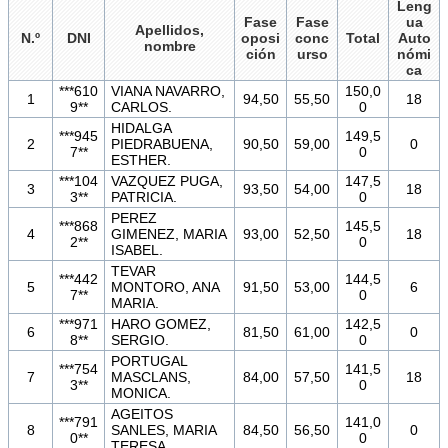
Leng
Fase
Fase
ua
Apellidos,
N.º
DNI
oposi
conc
Total
Auto
nombre
ción
urso
nómi
ca
***610
VIANA NAVARRO,
150,0
1
94,50
55,50
18
9**
CARLOS.
0
HIDALGA
***945
149,5
2
PIEDRABUENA,
90,50
59,00
0
7**
0
ESTHER.
***104
VAZQUEZ PUGA,
147,5
3
93,50
54,00
18
3**
PATRICIA.
0
PEREZ
***868
145,5
4
GIMENEZ, MARIA
93,00
52,50
18
2**
0
ISABEL.
TEVAR
***442
144,5
5
MONTORO, ANA
91,50
53,00
6
7**
0
MARIA.
***971
HARO GOMEZ,
142,5
6
81,50
61,00
0
8**
SERGIO.
0
PORTUGAL
***754
141,5
7
MASCLANS,
84,00
57,50
18
3**
0
MONICA.
AGEITOS
***791
141,0
8
SANLES, MARIA
84,50
56,50
0
0**
0
TERESA.