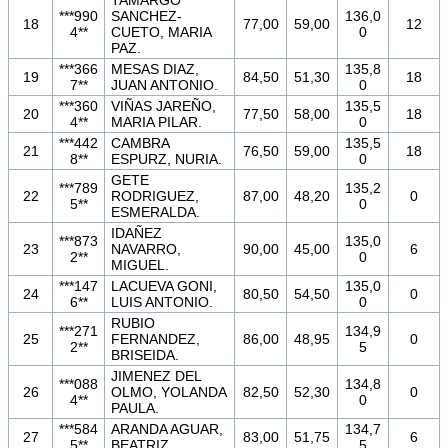
***990
SANCHEZ-
136,0
18
77,00
59,00
12
4**
CUETO, MARIA
0
PAZ.
***366
MESAS DIAZ,
135,8
19
84,50
51,30
18
7**
JUAN ANTONIO.
0
***360
VIÑAS JAREÑO,
135,5
20
77,50
58,00
18
4**
MARIA PILAR.
0
***442
CAMBRA
135,5
21
76,50
59,00
18
8**
ESPURZ, NURIA.
0
GETE
***789
135,2
22
RODRIGUEZ,
87,00
48,20
0
5**
0
ESMERALDA.
IDAÑEZ
***873
135,0
23
NAVARRO,
90,00
45,00
6
2**
0
MIGUEL.
***147
LACUEVA GONI,
135,0
24
80,50
54,50
0
6**
LUIS ANTONIO.
0
RUBIO
***271
134,9
25
FERNANDEZ,
86,00
48,95
0
2**
5
BRISEIDA.
JIMENEZ DEL
***088
134,8
26
OLMO, YOLANDA
82,50
52,30
0
4**
0
PAULA.
***584
ARANDA AGUAR,
134,7
27
83,00
51,75
6
5**
BEATRIZ.
5