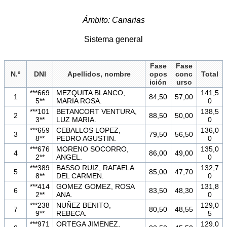
Ámbito: Canarias
Sistema general
Fase
Fase
N.º
DNI
Apellidos, nombre
opos
conc
Total
ición
urso
***669
MEZQUITA BLANCO,
141,5
1
84,50
57,00
5**
MARIA ROSA.
0
***101
BETANCORT VENTURA,
138,5
2
88,50
50,00
3**
LUZ MARIA.
0
***659
CEBALLOS LOPEZ,
136,0
3
79,50
56,50
8**
PEDRO AGUSTIN.
0
***676
MORENO SOCORRO,
135,0
4
86,00
49,00
2**
ANGEL.
0
***389
BASSO RUIZ, RAFAELA
132,7
5
85,00
47,70
8**
DEL CARMEN.
0
***414
GOMEZ GOMEZ, ROSA
131,8
6
83,50
48,30
2**
ANA.
0
***238
NUÑEZ BENITO,
129,0
7
80,50
48,55
9**
REBECA.
5
***971
ORTEGA JIMENEZ,
129,0