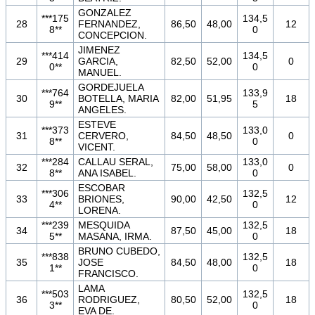
GONZALEZ
***175
134,5
28
FERNANDEZ,
86,50
48,00
12
8**
0
CONCEPCION.
JIMENEZ
***414
134,5
29
GARCIA,
82,50
52,00
0
0**
0
MANUEL.
GORDEJUELA
***764
133,9
30
BOTELLA, MARIA
82,00
51,95
18
9**
5
ANGELES.
ESTEVE
***373
133,0
31
CERVERO,
84,50
48,50
0
8**
0
VICENT.
***284
CALLAU SERAL,
133,0
32
75,00
58,00
0
8**
ANA ISABEL.
0
ESCOBAR
***306
132,5
33
BRIONES,
90,00
42,50
12
4**
0
LORENA.
***239
MESQUIDA
132,5
34
87,50
45,00
18
5**
MASANA, IRMA.
0
BRUNO CUBEDO,
***838
132,5
35
JOSE
84,50
48,00
18
1**
0
FRANCISCO.
LAMA
***503
132,5
36
RODRIGUEZ,
80,50
52,00
18
3**
0
EVA DE.