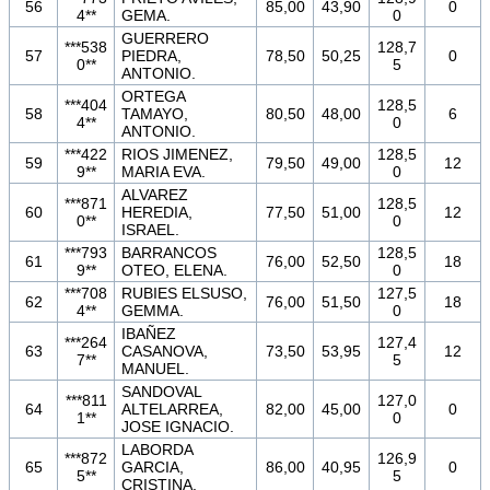
56
85,00
43,90
0
4**
GEMA.
0
GUERRERO
***538
128,7
57
PIEDRA,
78,50
50,25
0
0**
5
ANTONIO.
ORTEGA
***404
128,5
58
TAMAYO,
80,50
48,00
6
4**
0
ANTONIO.
***422
RIOS JIMENEZ,
128,5
59
79,50
49,00
12
9**
MARIA EVA.
0
ALVAREZ
***871
128,5
60
HEREDIA,
77,50
51,00
12
0**
0
ISRAEL.
***793
BARRANCOS
128,5
61
76,00
52,50
18
9**
OTEO, ELENA.
0
***708
RUBIES ELSUSO,
127,5
62
76,00
51,50
18
4**
GEMMA.
0
IBAÑEZ
***264
127,4
63
CASANOVA,
73,50
53,95
12
7**
5
MANUEL.
SANDOVAL
***811
127,0
64
ALTELARREA,
82,00
45,00
0
1**
0
JOSE IGNACIO.
LABORDA
***872
126,9
65
GARCIA,
86,00
40,95
0
5**
5
CRISTINA.