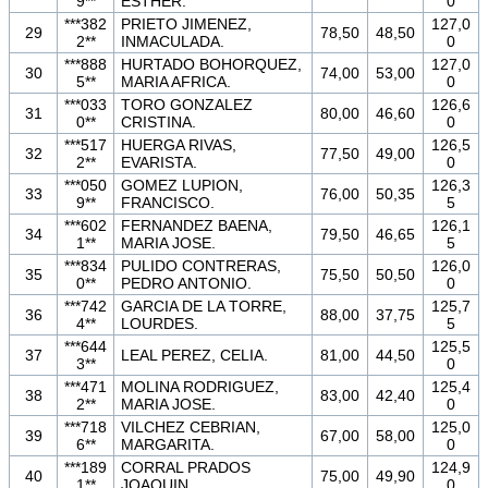
9**
ESTHER.
0
***382
PRIETO JIMENEZ,
127,0
29
78,50
48,50
2**
INMACULADA.
0
***888
HURTADO BOHORQUEZ,
127,0
30
74,00
53,00
5**
MARIA AFRICA.
0
***033
TORO GONZALEZ
126,6
31
80,00
46,60
0**
CRISTINA.
0
***517
HUERGA RIVAS,
126,5
32
77,50
49,00
2**
EVARISTA.
0
***050
GOMEZ LUPION,
126,3
33
76,00
50,35
9**
FRANCISCO.
5
***602
FERNANDEZ BAENA,
126,1
34
79,50
46,65
1**
MARIA JOSE.
5
***834
PULIDO CONTRERAS,
126,0
35
75,50
50,50
0**
PEDRO ANTONIO.
0
***742
GARCIA DE LA TORRE,
125,7
36
88,00
37,75
4**
LOURDES.
5
***644
125,5
37
LEAL PEREZ, CELIA.
81,00
44,50
3**
0
***471
MOLINA RODRIGUEZ,
125,4
38
83,00
42,40
2**
MARIA JOSE.
0
***718
VILCHEZ CEBRIAN,
125,0
39
67,00
58,00
6**
MARGARITA.
0
***189
CORRAL PRADOS
124,9
40
75,00
49,90
1**
JOAQUIN.
0