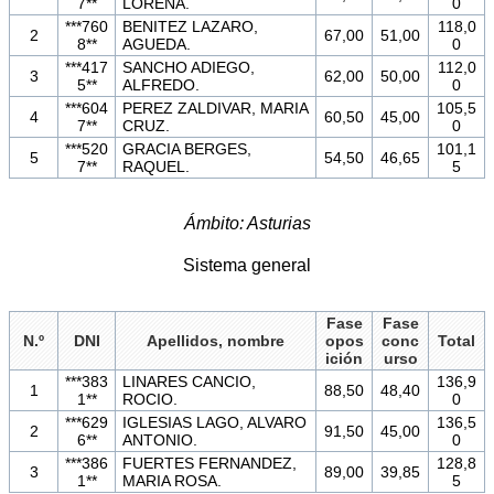
7**
LORENA.
0
***760
BENITEZ LAZARO,
118,0
2
67,00
51,00
8**
AGUEDA.
0
***417
SANCHO ADIEGO,
112,0
3
62,00
50,00
5**
ALFREDO.
0
***604
PEREZ ZALDIVAR, MARIA
105,5
4
60,50
45,00
7**
CRUZ.
0
***520
GRACIA BERGES,
101,1
5
54,50
46,65
7**
RAQUEL.
5
Ámbito: Asturias
Sistema general
Fase
Fase
N.º
DNI
Apellidos, nombre
opos
conc
Total
ición
urso
***383
LINARES CANCIO,
136,9
1
88,50
48,40
1**
ROCIO.
0
***629
IGLESIAS LAGO, ALVARO
136,5
2
91,50
45,00
6**
ANTONIO.
0
***386
FUERTES FERNANDEZ,
128,8
3
89,00
39,85
1**
MARIA ROSA.
5