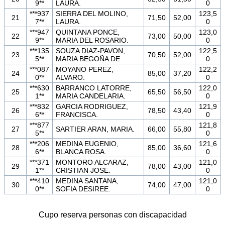
9**
LAURA.
0
***937
SIERRA DEL MOLINO,
123,5
21
71,50
52,00
7**
LAURA.
0
***947
QUINTANA PONCE,
123,0
22
73,00
50,00
9**
MARIA DEL ROSARIO.
0
***135
SOUZA DIAZ-PAVON,
122,5
23
70,50
52,00
5**
MARIA BEGOÑA DE.
0
***087
MOYANO PEREZ,
122,2
24
85,00
37,20
0**
ALVARO.
0
***630
BARRANCO LATORRE,
122,0
25
65,50
56,50
1**
MARIA CANDELARIA.
0
***832
GARCIA RODRIGUEZ,
121,9
26
78,50
43,40
6**
FRANCISCA.
0
***877
121,8
27
SARTIER ARAN, MARIA.
66,00
55,80
5**
0
***206
MEDINA EUGENIO,
121,6
28
85,00
36,60
6**
BLANCA ROSA.
0
***371
MONTORO ALCARAZ,
121,0
29
78,00
43,00
1**
CRISTIAN JOSE.
0
***410
MEDINA SANTANA,
121,0
30
74,00
47,00
0**
SOFIA DESIREE.
0
Cupo reserva personas con discapacidad