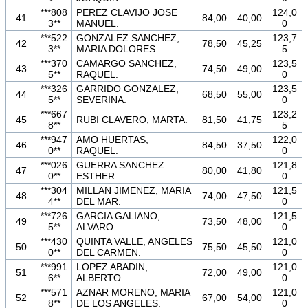
***808
PEREZ CLAVIJO JOSE
124,0
41
84,00
40,00
3**
MANUEL.
0
***522
GONZALEZ SANCHEZ,
123,7
42
78,50
45,25
3**
MARIA DOLORES.
5
***370
CAMARGO SANCHEZ,
123,5
43
74,50
49,00
5**
RAQUEL.
0
***326
GARRIDO GONZALEZ,
123,5
44
68,50
55,00
5**
SEVERINA.
0
***667
123,2
45
RUBI CLAVERO, MARTA.
81,50
41,75
8**
5
***947
AMO HUERTAS,
122,0
46
84,50
37,50
0**
RAQUEL.
0
***026
GUERRA SANCHEZ
121,8
47
80,00
41,80
0**
ESTHER.
0
***304
MILLAN JIMENEZ, MARIA
121,5
48
74,00
47,50
4**
DEL MAR.
0
***726
GARCIA GALIANO,
121,5
49
73,50
48,00
5**
ALVARO.
0
***430
QUINTA VALLE, ANGELES
121,0
50
75,50
45,50
0**
DEL CARMEN.
0
***991
LOPEZ ABADIN,
121,0
51
72,00
49,00
6**
ALBERTO.
0
***571
AZNAR MORENO, MARIA
121,0
52
67,00
54,00
8**
DE LOS ANGELES.
0