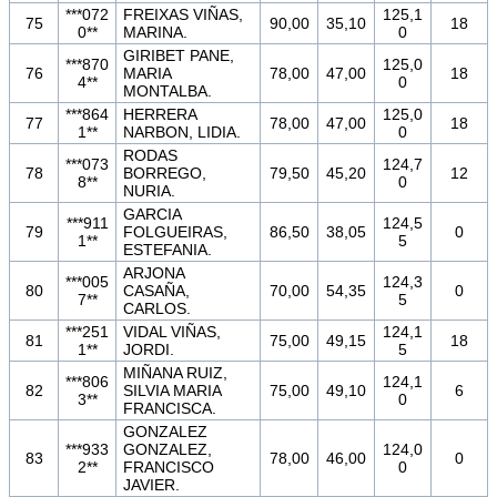
***072
FREIXAS VIÑAS,
125,1
75
90,00
35,10
18
0**
MARINA.
0
GIRIBET PANE,
***870
125,0
76
MARIA
78,00
47,00
18
4**
0
MONTALBA.
***864
HERRERA
125,0
77
78,00
47,00
18
1**
NARBON, LIDIA.
0
RODAS
***073
124,7
78
BORREGO,
79,50
45,20
12
8**
0
NURIA.
GARCIA
***911
124,5
79
FOLGUEIRAS,
86,50
38,05
0
1**
5
ESTEFANIA.
ARJONA
***005
124,3
80
CASAÑA,
70,00
54,35
0
7**
5
CARLOS.
***251
VIDAL VIÑAS,
124,1
81
75,00
49,15
18
1**
JORDI.
5
MIÑANA RUIZ,
***806
124,1
82
SILVIA MARIA
75,00
49,10
6
3**
0
FRANCISCA.
GONZALEZ
***933
GONZALEZ,
124,0
83
78,00
46,00
0
2**
FRANCISCO
0
JAVIER.