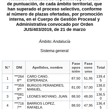
de puntuación, de cada ámbito territorial, que
han superado el proceso selectivo, conforme
al número de plazas ofertadas, por promoción
interna, en el Cuerpo de Gestión Procesal y
Administrativa convocado por Orden
JUS/403/2019, de 21 de marzo
Ámbito: Andalucía
Sistema general
Fase
Fase
N.º
DNI
Apellidos, nombre
opos
conc
Total
ición
urso
***264
CARO CANO,
139,4
1
87,50
51,95
8**
ESPERANZA.
5
***359
BURGOS PERANDRES,
138,0
2
81,00
57,00
9**
MANUEL.
0
***081
136,5
3
LEONES MOYANO, JUAN.
88,50
48,00
9**
0
***716
BARRIOS LOPEZ,
136,4
4
88,50
47,95
7**
RAFAELA.
5