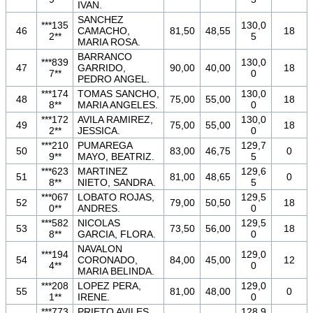
IVAN.
SANCHEZ
***135
130,0
46
CAMACHO,
81,50
48,55
18
2**
5
MARIA ROSA.
BARRANCO
***839
130,0
47
GARRIDO,
90,00
40,00
18
7**
0
PEDRO ANGEL.
***174
TOMAS SANCHO,
130,0
48
75,00
55,00
18
8**
MARIA ANGELES.
0
***172
AVILA RAMIREZ,
130,0
49
75,00
55,00
18
2**
JESSICA.
0
***210
PUMAREGA
129,7
50
83,00
46,75
0
9**
MAYO, BEATRIZ.
5
***623
MARTINEZ
129,6
51
81,00
48,65
0
8**
NIETO, SANDRA.
5
***067
LOBATO ROJAS,
129,5
52
79,00
50,50
18
0**
ANDRES.
0
***582
NICOLAS
129,5
53
73,50
56,00
18
8**
GARCIA, FLORA.
0
NAVALON
***194
129,0
54
CORONADO,
84,00
45,00
12
4**
0
MARIA BELINDA.
***208
LOPEZ PERA,
129,0
55
81,00
48,00
0
1**
IRENE.
0
***773
PRIETO AVILES,
128,9