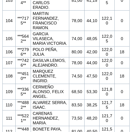
103
81,00
41,15
0
4**
CARLOS
5
ERADIO.
MARTIN
***717
FERNANDEZ,
122,1
104
78,00
44,10
0
5**
FRANCISCO
0
RAMON.
GARCIA
***564
122,0
105
VILASECA,
74,00
48,05
0
2**
5
MARIA VICTORIA.
***279
POLO PEÑA,
122,0
106
80,00
42,00
18
6**
JULIA.
0
***742
DASILVA LEMOS,
122,0
107
78,00
44,00
0
6**
ALEJANDRO.
0
MARQUEZ
***451
122,0
108
CLEMENTE,
74,50
47,50
18
0**
0
INGRID.
CERMEÑO
***336
121,8
109
ALONSO, FELIX
68,50
53,30
0
5**
0
ANGEL.
***488
ALVAREZ SERRA,
121,7
110
83,50
38,25
18
2**
ISAAC.
5
CARENAS
***522
121,7
111
HERNANDEZ,
73,50
48,20
0
1**
0
MARIA.
***448
BONETE PAYA,
121,5
112
81,00
40,50
0