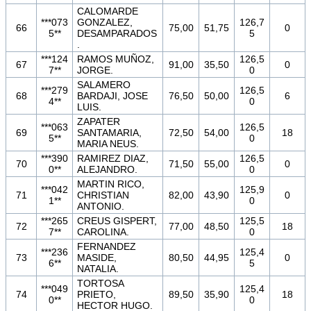
CALOMARDE
***073
GONZALEZ,
126,7
66
75,00
51,75
0
5**
DESAMPARADOS
5
.
***124
RAMOS MUÑOZ,
126,5
67
91,00
35,50
0
7**
JORGE.
0
SALAMERO
***279
126,5
68
BARDAJI, JOSE
76,50
50,00
6
4**
0
LUIS.
ZAPATER
***063
126,5
69
SANTAMARIA,
72,50
54,00
18
5**
0
MARIA NEUS.
***390
RAMIREZ DIAZ,
126,5
70
71,50
55,00
0
0**
ALEJANDRO.
0
MARTIN RICO,
***042
125,9
71
CHRISTIAN
82,00
43,90
0
1**
0
ANTONIO.
***265
CREUS GISPERT,
125,5
72
77,00
48,50
18
7**
CAROLINA.
0
FERNANDEZ
***236
125,4
73
MASIDE,
80,50
44,95
0
6**
5
NATALIA.
TORTOSA
***049
125,4
74
PRIETO,
89,50
35,90
18
0**
0
HECTOR HUGO.