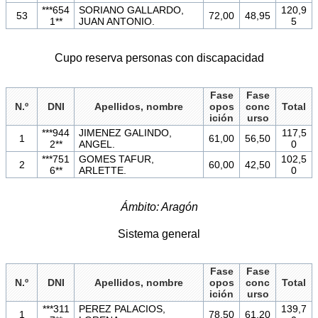
***654
SORIANO GALLARDO,
120,9
53
72,00
48,95
1**
JUAN ANTONIO.
5
Cupo reserva personas con discapacidad
Fase
Fase
N.º
DNI
Apellidos, nombre
opos
conc
Total
ición
urso
***944
JIMENEZ GALINDO,
117,5
1
61,00
56,50
2**
ANGEL.
0
***751
GOMES TAFUR,
102,5
2
60,00
42,50
6**
ARLETTE.
0
Ámbito: Aragón
Sistema general
Fase
Fase
N.º
DNI
Apellidos, nombre
opos
conc
Total
ición
urso
***311
PEREZ PALACIOS,
139,7
1
78,50
61,20