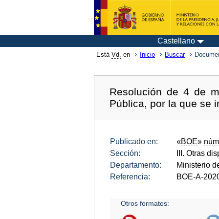
Castellano
Está
Vd.
en
Inicio
Buscar
Documen
Resolución de 4 de m
Pública, por la que se
Publicado en:
«
BOE
»
núm
Sección:
III. Otras di
Departamento:
Ministerio d
Referencia:
BOE-A-202
Otros formatos: