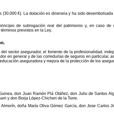
ros (30.000 €). La dotación es dineraria y ha sido desembolsad
principio de subrogación real del patrimonio y, en caso de
 términos previstos en la Ley.
ón.
s del sector asegurador, el fomento de la profesionalidad, ind
dor en general y de las corredurías de seguros en particular, a
a educación aseguradora y mejora de la protección de los asegu
Guinea, don Juan Ramón Plá Otáñez, don Julio de Santos Al
arri y don Borja López-Chicheri de la Torre.
 Almorín, doña María Oliva Gómez García, don Jose Carlos J