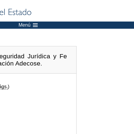
Menú
guridad Jurídica y Fe
dación Adecose.
ágs.
)