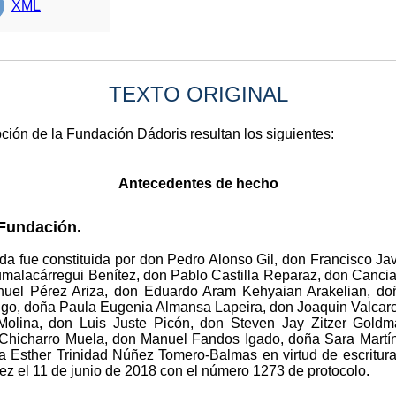
XML
TEXTO ORIGINAL
pción de la Fundación Dádoris resultan los siguientes:
Antecedentes de hecho
 Fundación.
da fue constituida por don Pedro Alonso Gil, don Francisco Ja
malacárregui Benítez, don Pablo Castilla Reparaz, don Cancia
nuel Pérez Ariza, don Eduardo Aram Kehyaian Arakelian, d
igo, doña Paula Eugenia Almansa Lapeira, don Joaquin Valcar
 Molina, don Luis Juste Picón, don Steven Jay Zitzer Gol
Chicharro Muela, don Manuel Fandos Igado, doña Sara Martín C
 Esther Trinidad Núñez Tomero-Balmas en virtud de escritura 
z el 11 de junio de 2018 con el número 1273 de protocolo.