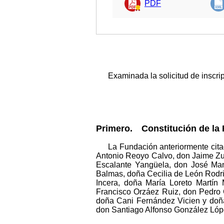
PDF
Examinada la solicitud de inscri
Primero. Constitución de la
La Fundación anteriormente cita
Antonio Reoyo Calvo, don Jaime Zu
Escalante Yangüela, don José Ma
Balmas, doña Cecilia de León Rodr
Incera, doña María Loreto Martín
Francisco Orzáez Ruiz, don Pedro 
doña Cani Fernández Vicien y doña
don Santiago Alfonso González Lópe