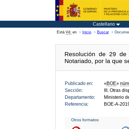
Castellano
Está
Vd.
en
Inicio
Buscar
Documen
Resolución de 29 de 
Notariado, por la que s
Publicado en:
«
BOE
»
núm
Sección:
III. Otras di
Departamento:
Ministerio d
Referencia:
BOE-A-201
Otros formatos: