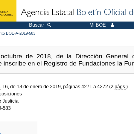
Buscar
Mi BOE
to BOE-A-2019-583
octubre de 2018, de la Dirección General d
e inscribe en el Registro de Fundaciones la Fu
.
16, de 18 de enero de 2019, páginas 4271 a 4272 (2
págs.
)
sposiciones
e Justicia
9-583