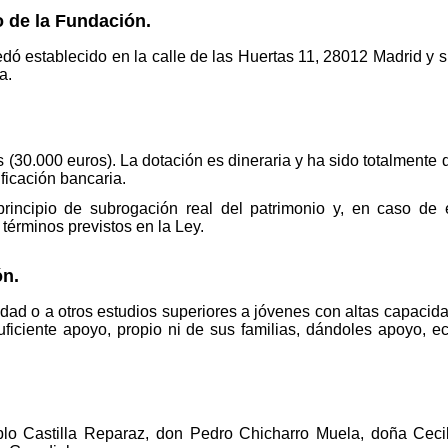
 de la Fundación.
edó establecido en la calle de las Huertas 11, 28012 Madrid y 
a.
ros (30.000 euros). La dotación es dineraria y ha sido totalmen
ificación bancaria.
principio de subrogación real del patrimonio y, en caso de
 términos previstos en la Ley.
ón.
idad o a otros estudios superiores a jóvenes con altas capaci
uficiente apoyo, propio ni de sus familias, dándoles apoyo, e
lo Castilla Reparaz, don Pedro Chicharro Muela, doña Ceci