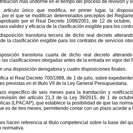
distribución más uniforme en el tiempo del proceso de revisión y 
 artículo único que modifica, en primer lugar, la disposi
, por el que se modifican determinados preceptos del Reglame
 aprobado por el Real Decreto 1098/2001, de 12 de octubre, c
para validez y eficacia de la clasificación exigible para los cont
isposición transitoria tercera de dicho real decreto alterand
 de la clasificación exigible para los contratos de servicios ot
sposición transitoria cuarta de dicho real decreto alterando
de las clasificaciones otorgadas antes de la entrada en vigor de
 una disposición derogatoria y cuatro disposiciones finales.
ifica el Real Decreto 700/1988, de 1 de julio, sobre expediente
es previstas en el título VII de la Ley General Presupuestaria.
azo específico de seis meses para la tramitación y notificaci
evisión del artículo 21.3 de la Ley 39/2015, de 1 de octubr
icas (LPACAP), que establece la posibilidad de que las norma
 que es de tres meses, permitiendo contar con un plazo acorde a
es hacen referencia al título competencial sobre la base del que
n normativa.