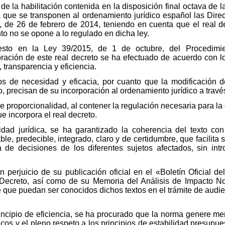
 de la habilitación contenida en la disposición final octava de
la que se transponen al ordenamiento jurídico español las Dire
de 26 de febrero de 2014, teniendo en cuenta que el real d
to no se opone a lo regulado en dicha ley.
sto en la Ley 39/2015, de 1 de octubre, del Procedimie
ración de este real decreto se ha efectuado de acuerdo con lo
 transparencia y eficiencia.
ios de necesidad y eficacia, por cuanto que la modificación 
o, precisan de su incorporación al ordenamiento jurídico a trav
e proporcionalidad, al contener la regulación necesaria para la
e incorpora el real decreto.
idad jurídica, se ha garantizado la coherencia del texto con
e, predecible, integrado, claro y de certidumbre, que facilita
 de decisiones de los diferentes sujetos afectados, sin intr
in perjuicio de su publicación oficial en el «Boletín Oficial d
 Decreto, así como de su Memoria del Análisis de Impacto Nor
e que puedan ser conocidos dichos textos en el trámite de audie
principio de eficiencia, se ha procurado que la norma genere m
icos y el pleno respeto a los principios de estabilidad presupues