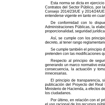
Esta norma se dicta en ejercicio
Contratos del Sector Público, por 
Consejo 2014/23/UE y 2014/24/UE, 
entenderse vigente en tanto en cuan
De conformidad con lo dispue
Administraciones Públicas, la elabo
proporcionalidad, seguridad jurídica,
Así, se cumple con los princip
decreto, al tener rango reglamentari
Se cumple también el principio d
pretenden con las modificaciones qu
Respecto al principio de segur
generando un marco normativo establ
consecuencia, la actuación y toma
innecesarias.
El principio de transparencia, s
publicación del Proyecto del Real
Ministerio de Hacienda, a efectos d
los ciudadanos.
Por último, en relación con el 
el uso racional de los recursos públ