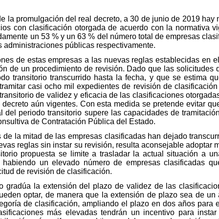
e la promulgación del real decreto, a 30 de junio de 2019 hay 
cios con clasificación otorgada de acuerdo con la normativa vi
damente un 53 % y un 63 % del número total de empresas clasif
as administraciones públicas respectivamente.
iones de estas empresas a las nuevas reglas establecidas en el
ción de un procedimiento de revisión. Dado que las solicitudes
odo transitorio transcurrido hasta la fecha, y que se estima qu
 tramitar casi ocho mil expedientes de revisión de clasificac
ransitorio de validez y eficacia de las clasificaciones otorgada
l decreto aún vigentes. Con esta medida se pretende evitar que 
al del periodo transitorio supere las capacidades de tramitació
nsultiva de Contratación Pública del Estado.
de la mitad de las empresas clasificadas han dejado transcurr
uevas reglas sin instar su revisión, resulta aconsejable adopta
torio propuesta se limite a trasladar la actual situación a u
a habiendo un elevado número de empresas clasificadas qu
tud de revisión de clasificación.
to gradúa la extensión del plazo de validez de las clasificaci
ueden optar, de manera que la extensión de plazo sea de un 
egoría de clasificación, ampliando el plazo en dos años para e
ificaciones más elevadas tendrán un incentivo para instar 