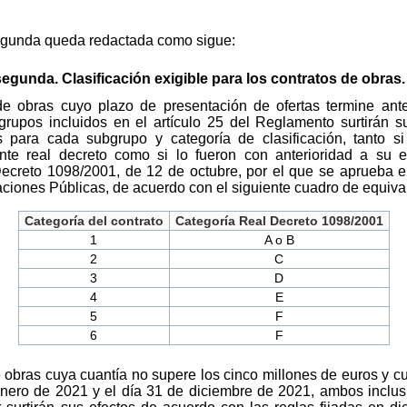
segunda queda redactada como sigue:
segunda. Clasificación exigible para los contratos de obras.
 de obras cuyo plazo de presentación de ofertas termine an
grupos incluidos en el artículo 25 del Reglamento surtirán su
s para cada subgrupo y categoría de clasificación, tanto s
ente real decreto como si lo fueron con anterioridad a su 
Decreto 1098/2001, de 12 de octubre, por el que se aprueba 
aciones Públicas, de acuerdo con el siguiente cuadro de equiva
Categoría del contrato
Categoría Real Decreto 1098/2001
1
A o B
2
C
3
D
4
E
5
F
6
F
e obras cuya cuantía no supere los cinco millones de euros y c
enero de 2021 y el día 31 de diciembre de 2021, ambos inclusi