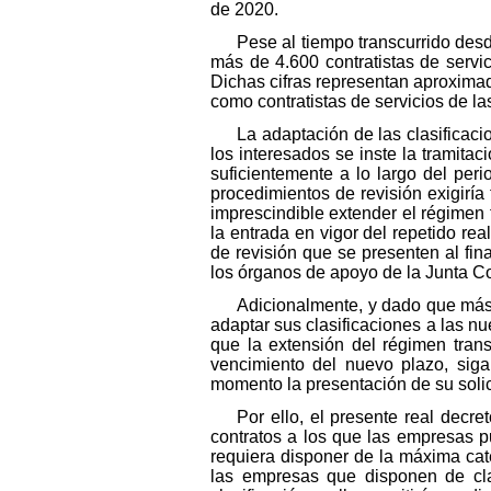
de 2020.
Pese al tiempo transcurrido desd
más de 4.600 contratistas de servi
Dichas cifras representan aproxima
como contratistas de servicios de l
La adaptación de las clasificac
los interesados se inste la tramita
suficientemente a lo largo del peri
procedimientos de revisión exigiría
imprescindible extender el régimen t
la entrada en vigor del repetido rea
de revisión que se presenten al fin
los órganos de apoyo de la Junta Co
Adicionalmente, y dado que más 
adaptar sus clasificaciones a las n
que la extensión del régimen transi
vencimiento del nuevo plazo, sig
momento la presentación de su solici
Por ello, el presente real decre
contratos a los que las empresas p
requiera disponer de la máxima cat
las empresas que disponen de clas