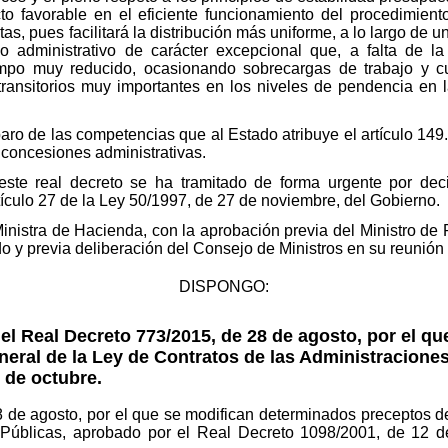
cto favorable en el eficiente funcionamiento del procedimien
stas, pues facilitará la distribución más uniforme, a lo largo de
jo administrativo de carácter excepcional que, a falta de
empo muy reducido, ocasionando sobrecargas de trabajo y cu
transitorios muy importantes en los niveles de pendencia en 
aro de las competencias que al Estado atribuye el artículo 149.1
 concesiones administrativas.
este real decreto se ha tramitado de forma urgente por dec
tículo 27 de la Ley 50/1997, de 27 de noviembre, del Gobierno.
inistra de Hacienda, con la aprobación previa del Ministro de Po
 y previa deliberación del Consejo de Ministros en su reunión 
DISPONGO:
el Real Decreto 773/2015, de 28 de agosto, por el q
eral de la Ley de Contratos de las Administraciones
 de octubre.
8 de agosto, por el que se modifican determinados preceptos 
 Públicas, aprobado por el Real Decreto 1098/2001, de 12 de