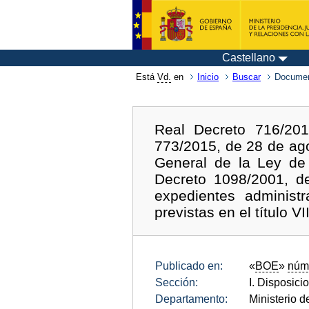
Castellano
Está
Vd.
en
Inicio
Buscar
Documen
Real Decreto 716/201
773/2015, de 28 de ag
General de la Ley de 
Decreto 1098/2001, de
expedientes administr
previstas en el título V
Publicado en:
«
BOE
»
núm
Sección:
I. Disposici
Departamento:
Ministerio 