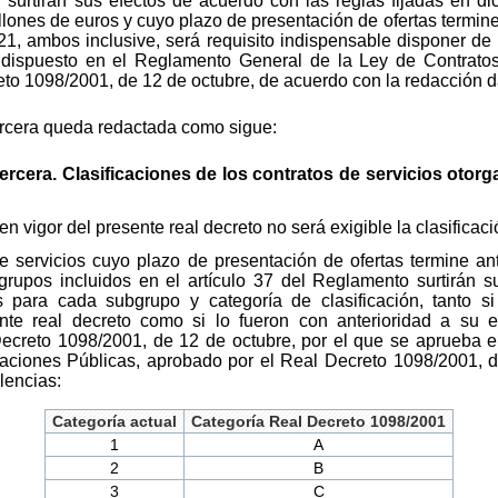
or surtirán sus efectos de acuerdo con las reglas fijadas en d
llones de euros y cuyo plazo de presentación de ofertas termine
1, ambos inclusive, será requisito indispensable disponer de l
 dispuesto en el Reglamento General de la Ley de Contratos
to 1098/2001, de 12 de octubre, de acuerdo con la redacción d
tercera queda redactada como sigue:
tercera. Clasificaciones de los contratos de servicios otorg
 en vigor del presente real decreto no será exigible la clasificac
de servicios cuyo plazo de presentación de ofertas termine a
grupos incluidos en el artículo 37 del Reglamento surtirán su
s para cada subgrupo y categoría de clasificación, tanto s
ente real decreto como si lo fueron con anterioridad a su 
Decreto 1098/2001, de 12 de octubre, por el que se aprueba 
raciones Públicas, aprobado por el Real Decreto 1098/2001, d
lencias:
Categoría actual
Categoría Real Decreto 1098/2001
1
A
2
B
3
C