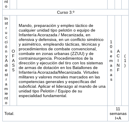
nt
o
Curso 3.º
In
st
Mando, preparación y empleo táctico de
r
cualquier unidad tipo pelotón o equipo de
u
Infantería Acorazada / Mecanizada, en
c
ofensiva y defensiva, en un conflicto simétrico
ci
1
y asimétrico, empleando tácticas, técnicas y
ó
0
procedimientos de combate convencional,
n
O
s
A
combate en zonas urbanas (ZZUU) y de
y
F
e
C
(
contrainsurgencia. Procedimientos de la
A
A
m
I
1
dirección y ejecución del tiro con los sistemas
di
S
a
N
)
de armas de dotación en los Batallones de
e
5
n
F
Infantería Acorazada/Mecanizada. Virtudes
st
a
militares y valores morales marcados en las
r
s
competencias generales y específicas del
a
suboficial. Aplicar el liderazgo al mando de una
m
unidad tipo Pelotón / Equipo de su
ie
especialidad fundamental.
nt
o
11
Total.
semanas
I+A