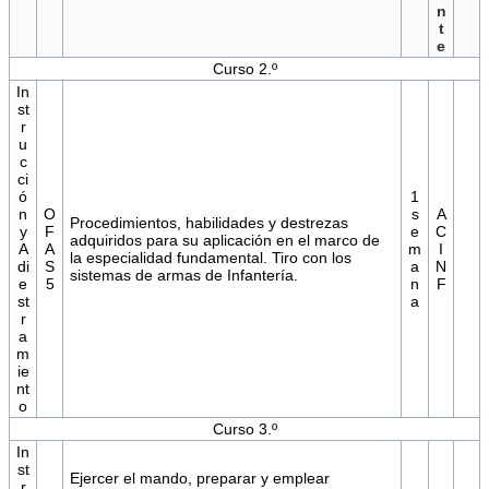
n
t
e
Curso 2.º
In
st
r
u
c
ci
ó
1
n
O
s
A
Procedimientos, habilidades y destrezas
y
F
e
C
adquiridos para su aplicación en el marco de
A
A
m
I
la especialidad fundamental. Tiro con los
di
S
a
N
sistemas de armas de Infantería.
e
5
n
F
st
a
r
a
m
ie
nt
o
Curso 3.º
In
st
Ejercer el mando, preparar y emplear
r