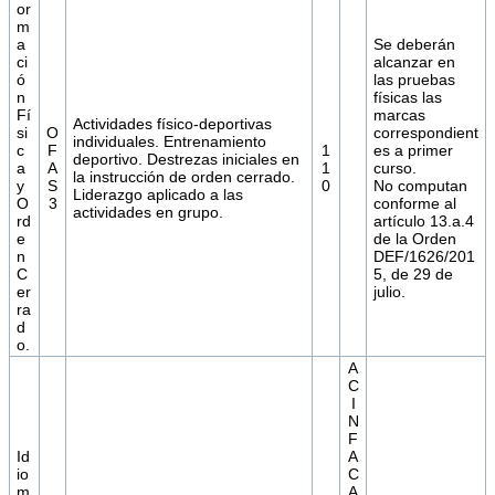
or
m
a
Se deberán
ci
alcanzar en
ó
las pruebas
n
físicas las
Fí
marcas
Actividades físico-deportivas
si
O
correspondient
individuales. Entrenamiento
c
F
1
es a primer
deportivo. Destrezas iniciales en
a
A
1
curso.
la instrucción de orden cerrado.
y
S
0
No computan
Liderazgo aplicado a las
O
3
conforme al
actividades en grupo.
rd
artículo 13.a.4
e
de la Orden
n
DEF/1626/201
C
5, de 29 de
er
julio.
ra
d
o.
A
C
I
N
F
Id
A
io
C
m
A