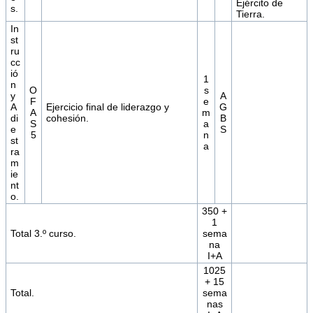
Ejército de
s.
Tierra.
In
st
ru
cc
ió
1
n
O
s
y
A
F
e
A
Ejercicio final de liderazgo y
G
A
m
di
cohesión.
B
S
a
e
S
5
n
st
a
ra
m
ie
nt
o.
350 +
1
Total 3.º curso.
sema
na
I+A
1025
+ 15
Total.
sema
nas