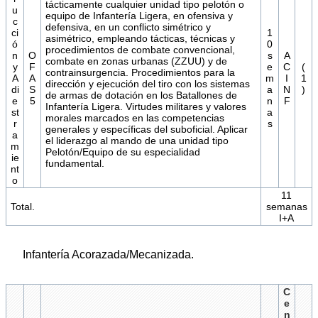
tácticamente cualquier unidad tipo pelotón o
u
equipo de Infantería Ligera, en ofensiva y
c
defensiva, en un conflicto simétrico y
ci
1
asimétrico, empleando tácticas, técnicas y
ó
0
procedimientos de combate convencional,
n
O
s
A
combate en zonas urbanas (ZZUU) y de
y
F
e
C
(
contrainsurgencia. Procedimientos para la
A
A
m
I
1
dirección y ejecución del tiro con los sistemas
di
S
a
N
)
de armas de dotación en los Batallones de
e
5
n
F
Infantería Ligera. Virtudes militares y valores
st
a
morales marcados en las competencias
r
s
generales y específicas del suboficial. Aplicar
a
el liderazgo al mando de una unidad tipo
m
Pelotón/Equipo de su especialidad
ie
fundamental.
nt
o
11
Total.
semanas
I+A
Infantería Acorazada/Mecanizada.
C
e
n