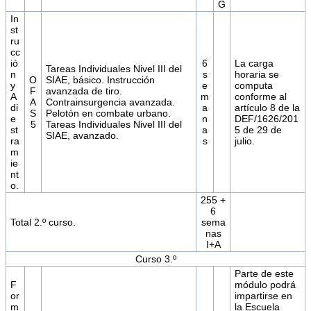
G
In
st
ru
cc
ió
6
La carga
Tareas Individuales Nivel III del
n
s
horaria se
O
SIAE, básico. Instrucción
y
e
computa
F
avanzada de tiro.
A
m
conforme al
A
Contrainsurgencia avanzada.
di
a
artículo 8 de la
S
Pelotón en combate urbano.
e
n
DEF/1626/201
5
Tareas Individuales Nivel III del
st
a
5 de 29 de
SIAE, avanzado.
ra
s
julio.
m
ie
nt
o.
255 +
6
Total 2.º curso.
sema
nas
I+A
Curso 3.º
Parte de este
F
módulo podrá
or
impartirse en
m
la Escuela