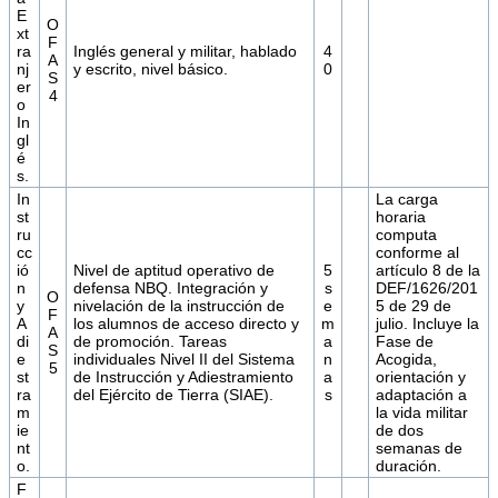
E
O
xt
F
ra
Inglés general y militar, hablado
4
A
nj
y escrito, nivel básico.
0
S
er
4
o
In
gl
é
s.
In
La carga
st
horaria
ru
computa
cc
conforme al
ió
Nivel de aptitud operativo de
5
artículo 8 de la
n
defensa NBQ. Integración y
s
DEF/1626/201
O
y
nivelación de la instrucción de
e
5 de 29 de
F
A
los alumnos de acceso directo y
m
julio. Incluye la
A
di
de promoción. Tareas
a
Fase de
S
e
individuales Nivel II del Sistema
n
Acogida,
5
st
de Instrucción y Adiestramiento
a
orientación y
ra
del Ejército de Tierra (SIAE).
s
adaptación a
m
la vida militar
ie
de dos
nt
semanas de
o.
duración.
F