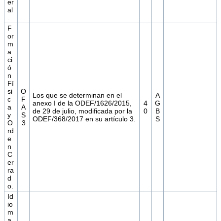
er
al
.
F
or
m
a
ci
ó
n
Fí
si
O
Los que se determinan en el
A
c
F
anexo I de la ODEF/1626/2015,
4
G
a
A
de 29 de julio, modificada por la
0
B
y
S
ODEF/368/2017 en su artículo 3.
S
O
3
rd
e
n
C
er
ra
d
o.
Id
io
m
a