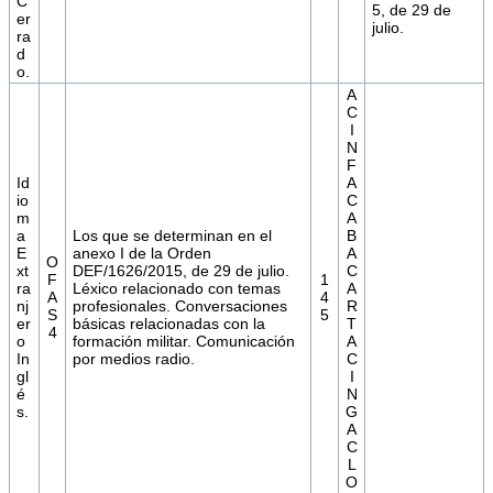
C
5, de 29 de
er
julio.
ra
d
o.
A
C
I
N
F
Id
A
io
C
m
A
a
Los que se determinan en el
B
E
anexo I de la Orden
A
O
xt
DEF/1626/2015, de 29 de julio.
C
F
1
ra
Léxico relacionado con temas
A
A
4
nj
profesionales. Conversaciones
R
S
5
er
básicas relacionadas con la
T
4
o
formación militar. Comunicación
A
In
por medios radio.
C
gl
I
é
N
s.
G
A
C
L
O