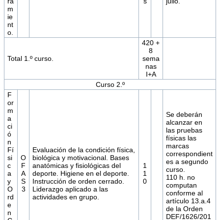
ra
s
julio.
m
ie
nt
o.
420 +
8
Total 1.º curso.
sema
nas
I+A
Curso 2.º
F
or
m
Se deberán
a
alcanzar en
ci
las pruebas
ó
físicas las
n
marcas
Fí
Evaluación de la condición física,
correspondient
si
O
biológica y motivacional. Bases
es a segundo
c
F
anatómicas y fisiológicas del
1
curso.
a
A
deporte. Higiene en el deporte.
1
110 h. no
y
S
Instrucción de orden cerrado.
0
computan
O
3
Liderazgo aplicado a las
conforme al
rd
actividades en grupo.
artículo 13.a.4
e
de la Orden
n
DEF/1626/201