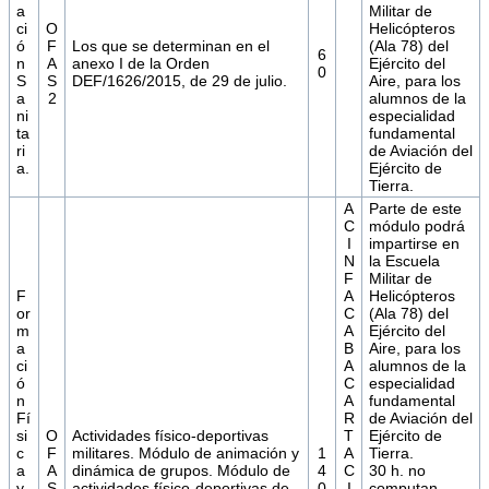
a
Militar de
ci
O
Helicópteros
ó
F
Los que se determinan en el
(Ala 78) del
6
n
A
anexo I de la Orden
Ejército del
0
S
S
DEF/1626/2015, de 29 de julio.
Aire, para los
a
2
alumnos de la
ni
especialidad
ta
fundamental
ri
de Aviación del
a.
Ejército de
Tierra.
A
Parte de este
C
módulo podrá
I
impartirse en
N
la Escuela
F
Militar de
F
A
Helicópteros
or
C
(Ala 78) del
m
A
Ejército del
a
B
Aire, para los
ci
A
alumnos de la
ó
C
especialidad
n
A
fundamental
Fí
R
de Aviación del
si
O
Actividades físico-deportivas
T
Ejército de
c
F
militares. Módulo de animación y
1
A
Tierra.
a
A
dinámica de grupos. Módulo de
4
C
30 h. no
y
S
actividades físico-deportivas de
0
I
computan