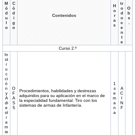
M
C
tr
H
ó
ó
o
O
o
d
d
d
b
Contenidos
r
u
i
o
s
a
l
g
c
.
s
o
o
e
n
t
e
Curso 2.º
In
st
r
u
c
ci
ó
1
n
O
s
A
Procedimientos, habilidades y destrezas
y
F
e
C
adquiridos para su aplicación en el marco de
A
A
m
I
la especialidad fundamental. Tiro con los
di
S
a
N
sistemas de armas de Infantería.
e
5
n
F
st
a
r
a
m
ie