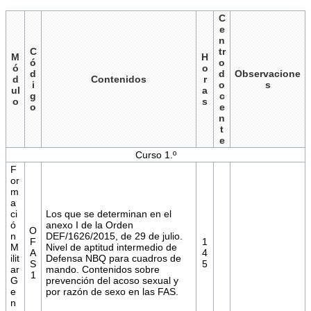
C
e
n
C
tr
M
H
ó
o
ó
o
d
d
Observacione
d
Contenidos
r
i
o
s
ul
a
g
c
o
s
o
e
n
t
e
Curso 1.º
F
or
m
a
ci
Los que se determinan en el
ó
anexo I de la Orden
O
n
DEF/1626/2015, de 29 de julio.
F
1
M
Nivel de aptitud intermedio de
A
4
ilit
Defensa NBQ para cuadros de
S
5
ar
mando. Contenidos sobre
1
G
prevención del acoso sexual y
e
por razón de sexo en las FAS.
n