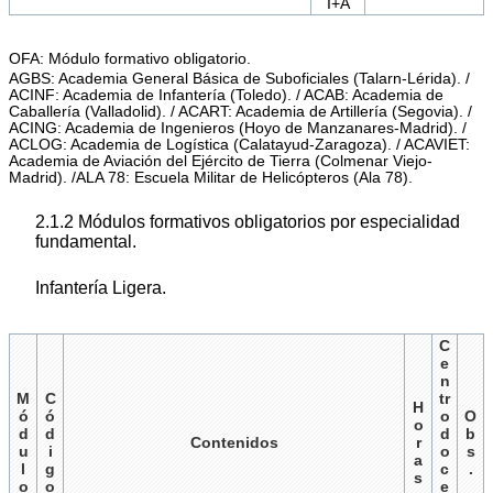
I+A
OFA: Módulo formativo obligatorio.
AGBS: Academia General Básica de Suboficiales (Talarn-Lérida). /
ACINF: Academia de Infantería (Toledo). / ACAB: Academia de
Caballería (Valladolid). / ACART: Academia de Artillería (Segovia). /
ACING: Academia de Ingenieros (Hoyo de Manzanares-Madrid). /
ACLOG: Academia de Logística (Calatayud-Zaragoza). / ACAVIET:
Academia de Aviación del Ejército de Tierra (Colmenar Viejo-
Madrid). /ALA 78: Escuela Militar de Helicópteros (Ala 78).
2.1.2 Módulos formativos obligatorios por especialidad
fundamental.
Infantería Ligera.
C
e
n
M
C
tr
H
ó
ó
o
O
o
d
d
d
b
Contenidos
r
u
i
o
s
a
l
g
c
.
s
o
o
e