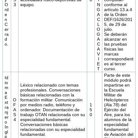
O
3
equipo.
N
conforme al
rd
G
artículo 13.a.4
e
A
de la Orden
n
C
DEF/1626/201
C
L
5, de 29 de
er
O
julio.
ra
G
Se deberán
d
A
alcanzar en
o.
C
las pruebas
A
físicas las
V
marcas
I
correspondient
E
es al tercer
T
curso.
Parte de este
Id
módulo podrá
io
Léxico relacionado con temas
impartirse en
m
profesionales. Conversaciones
la Escuela
a
básicas relacionadas con la
Militar de
E
O
formación militar. Comunicación
Helicópteros
xt
F
por medios radio, teléfono y
1
(Ala 78) del
ra
A
ordenador. Documentación de
5
Ejército del
nj
S
trabajo OTAN relacionada con su
0
Aire, para los
er
4
especialidad fundamental.
alumnos de la
o
Conversaciones básicas
especialidad
In
relacionadas con su especialidad
fundamental
gl
fundamental.
de Aviación del
é