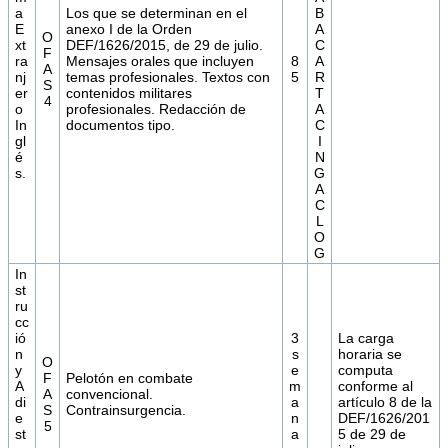
a
Los que se determinan en el
B
E
anexo I de la Orden
A
O
xt
DEF/1626/2015, de 29 de julio.
C
F
ra
Mensajes orales que incluyen
8
A
A
nj
temas profesionales. Textos con
5
R
S
er
contenidos militares
T
4
o
profesionales. Redacción de
A
In
documentos tipo.
C
gl
I
é
N
s.
G
A
C
L
O
G
In
st
ru
cc
ió
3
La carga
n
s
horaria se
O
y
e
computa
F
Pelotón en combate
A
m
conforme al
A
convencional.
di
a
artículo 8 de la
S
Contrainsurgencia.
e
n
DEF/1626/201
5
st
a
5 de 29 de