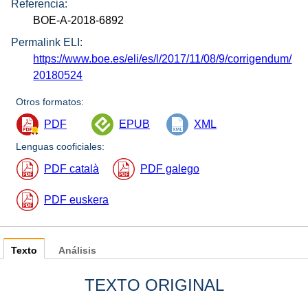
Referencia:
BOE-A-2018-6892
Permalink ELI:
https://www.boe.es/eli/es/l/2017/11/08/9/corrigendum/
20180524
Otros formatos:
PDF
EPUB
XML
Lenguas cooficiales:
PDF català
PDF galego
PDF euskera
Texto
Análisis
TEXTO ORIGINAL