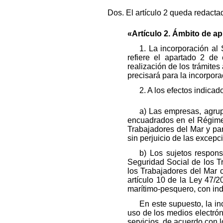
Dos. El artículo 2 queda redacta
«Artículo 2. Ámbito de ap
1. La incorporación al
refiere el apartado 2 de 
realización de los trámite
precisará para la incorpora
2. A los efectos indica
a) Las empresas, agrup
encuadrados en el Régime
Trabajadores del Mar y pa
sin perjuicio de las excepc
b) Los sujetos respon
Seguridad Social de los T
los Trabajadores del Mar c
artículo 10 de la Ley 47/2
marítimo-pesquero, con in
En este supuesto, la i
uso de los medios electró
servicios, de acuerdo con lo