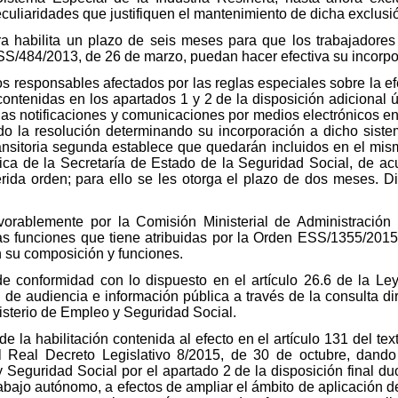
culiaridades que justifiquen el mantenimiento de dicha exclusi
era habilita un plazo de seis meses para que los trabajadores
ESS/484/2013, de 26 de marzo, puedan hacer efectiva su incorpo
s responsables afectados por las reglas especiales sobre la efec
 contenidas en los apartados 1 y 2 de la disposición adiciona
las notificaciones y comunicaciones por medios electrónicos en
do la resolución determinando su incorporación a dicho siste
transitoria segunda establece que quedarán incluidos en el mis
ca de la Secretaría de Estado de la Seguridad Social, de ac
eferida orden; para ello se les otorga el plazo de dos meses.
orablemente por la Comisión Ministerial de Administración 
las funciones que tiene atribuidas por la Orden ESS/1355/2015,
n su composición y funciones.
de conformidad con lo dispuesto en el artículo 26.6 de la Le
 de audiencia e información pública a través de la consulta di
nisterio de Empleo y Seguridad Social.
de la habilitación contenida al efecto en el artículo 131 del te
l Real Decreto Legislativo 8/2015, de 30 de octubre, dand
y Seguridad Social por el apartado 2 de la disposición final d
rabajo autónomo, a efectos de ampliar el ámbito de aplicación