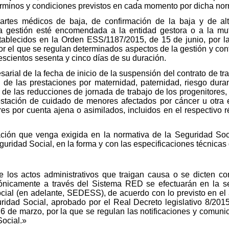
érminos y condiciones previstos en cada momento por dicha nor
rtes médicos de baja, de confirmación de la baja y de al
a gestión esté encomendada a la entidad gestora o a la mu
stablecidos en la Orden ESS/1187/2015, de 15 de junio, por l
por el que se regulan determinados aspectos de la gestión y con
escientos sesenta y cinco días de su duración.
rial de la fecha de inicio de la suspensión del contrato de tr
n de las prestaciones por maternidad, paternidad, riesgo dura
o de las reducciones de jornada de trabajo de los progenitores
restación de cuidado de menores afectados por cáncer u otra
ores por cuenta ajena o asimilados, incluidos en el respectivo
ación que venga exigida en la normativa de la Seguridad Soci
guridad Social, en la forma y con las especificaciones técnicas
de los actos administrativos que traigan causa o se dicten 
ónicamente a través del Sistema RED se efectuarán en la se
ial (en adelante, SEDESS), de acuerdo con lo previsto en el a
ridad Social, aprobado por el Real Decreto legislativo 8/201
 de marzo, por la que se regulan las notificaciones y comuni
Social.»