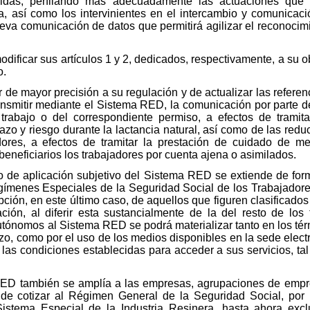
edidas, perfilando más adecuadamente las actuaciones que
, así como los intervinientes en el intercambio y comunicación
eva comunicación de datos que permitirá agilizar el reconocim
odificar sus artículos 1 y 2, dedicados, respectivamente, a su o
o.
r de mayor precisión a su regulación y de actualizar las refere
nsmitir mediante el Sistema RED, la comunicación por parte de
trabajo o del correspondiente permiso, a efectos de tramita
azo y riesgo durante la lactancia natural, así como de las redu
ores, a efectos de tramitar la prestación de cuidado de m
eneficiarios los trabajadores por cuenta ajena o asimilados.
to de aplicación subjetivo del Sistema RED se extiende de form
egímenes Especiales de la Seguridad Social de los Trabajador
ción, en este último caso, de aquellos que figuren clasificados
ción, al diferir esta sustancialmente de la del resto de los
utónomos al Sistema RED se podrá materializar tanto en los té
, como por el uso de los medios disponibles en la sede electr
 las condiciones establecidas para acceder a sus servicios, tal
 RED también se amplía a las empresas, agrupaciones de emp
 de cotizar al Régimen General de la Seguridad Social, por l
istema Especial de la Industria Resinera, hasta ahora excl