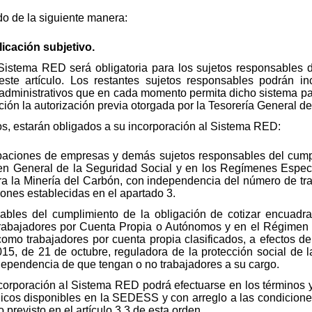
do de la siguiente manera:
licación subjetivo.
 Sistema RED será obligatoria para los sujetos responsables d
este artículo. Los restantes sujetos responsables podrán in
s administrativos que en cada momento permita dicho sistema pa
ción la autorización previa otorgada por la Tesorería General d
dos, estarán obligados a su incorporación al Sistema RED:
aciones de empresas y demás sujetos responsables del cumpli
n General de la Seguridad Social y en los Regímenes Especi
ra la Minería del Carbón, con independencia del número de tr
iones establecidas en el apartado 3.
sables del cumplimiento de la obligación de cotizar encuad
rabajadores por Cuenta Propia o Autónomos y en el Régimen 
omo trabajadores por cuenta propia clasificados, a efectos de
015, de 21 de octubre, reguladora de la protección social de 
dependencia de que tengan o no trabajadores a su cargo.
ncorporación al Sistema RED podrá efectuarse en los términos y
nicos disponibles en la SEDESS y con arreglo a las condicione
 previsto en el artículo 3.3 de esta orden.