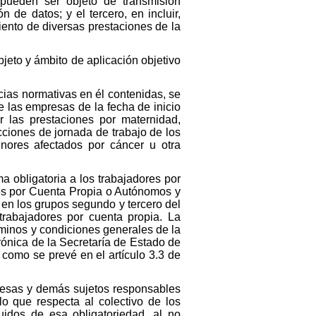
 pueden ser objeto de transmisión
 de datos; y el tercero, en incluir,
iento de diversas prestaciones de la
bjeto y ámbito de aplicación objetivo
ncias normativas en él contenidas, se
 las empresas de la fecha de inicio
r las prestaciones por maternidad,
cciones de jornada de trabajo de los
enores afectados por cáncer u otra
a obligatoria a los trabajadores por
es por Cuenta Propia o Autónomos y
 en los grupos segundo y tercero del
 trabajadores por cuenta propia. La
rminos y condiciones generales de la
ónica de la Secretaría de Estado de
 como se prevé en el artículo 3.3 de
resas y demás sujetos responsables
o que respecta al colectivo de los
uidos de esa obligatoriedad, al no