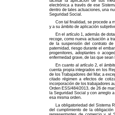
facilitar la aplicación de sus m
electrónica a través de ese Sistema
dentro de tales actuaciones, una nu
Seguridad Social.
Con tal finalidad, se procede a m
y a su ámbito de aplicación subjetiv
En el artículo 1, además de dota
recoge, como nueva actuación a tra
de la suspensión del contrato de 
paternidad, riesgo durante el embar
progenitores, adoptantes o acoged
enfermedad grave, de las que sean b
En cuanto al artículo 2, el ámbi
cuenta propia integrados en los R
de los Trabajadores del Mar, a excep
citado régimen a efectos de cotiza
incorporación de los trabajadores a
Orden ESS/484/2013, de 26 de marzo
la Seguridad Social y con arreglo a
esa misma orden.
La obligatoriedad del Sistema
del cumplimiento de la obligación
representantes de comercio y al S