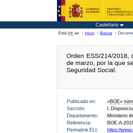
Castellano
Está
Vd.
en
Inicio
Buscar
Documen
Orden ESS/214/2018, d
de marzo, por la que se
Seguridad Social.
Publicado en:
«
BOE
»
núm
Sección:
I. Disposici
Departamento:
Ministerio 
Referencia:
BOE-A-201
Permalink ELI:
https://www