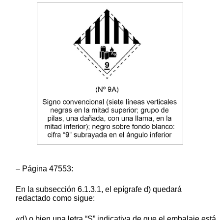
– Página 47553:
En la subsección 6.1.3.1, el epígrafe d) quedará
redactado como sigue:
«d) o bien una letra “S” indicativa de que el embalaje está