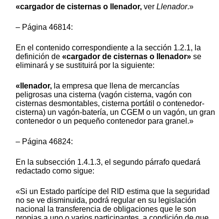
«cargador de cisternas o llenador,
ver
Llenador
.»
– Página 46814:
En el contenido correspondiente a la sección 1.2.1, la
definición de
«cargador de cisternas o llenador»
se
eliminará y se sustituirá por la siguiente:
«llenador,
la empresa que llena de mercancías
peligrosas una cisterna (vagón cisterna, vagón con
cisternas desmontables, cisterna portátil o contenedor-
cisterna) un vagón-batería, un CGEM o un vagón, un gran
contenedor o un pequeño contenedor para granel.»
– Página 46824:
En la subsección 1.4.1.3, el segundo párrafo quedará
redactado como sigue:
«Si un Estado partícipe del RID estima que la seguridad
no se ve disminuida, podrá regular en su legislación
nacional la transferencia de obligaciones que le son
propias a uno o varios participantes, a condición de que