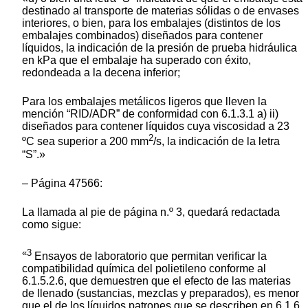
destinado al transporte de materias sólidas o de envases
interiores, o bien, para los embalajes (distintos de los
embalajes combinados) diseñados para contener
líquidos, la indicación de la presión de prueba hidráulica
en kPa que el embalaje ha superado con éxito,
redondeada a la decena inferior;
Para los embalajes metálicos ligeros que lleven la
mención “RID/ADR” de conformidad con 6.1.3.1 a) ii)
diseñados para contener líquidos cuya viscosidad a 23
2
ºC sea superior a 200 mm
/s, la indicación de la letra
“S”.»
– Página 47566:
La llamada al pie de página n.º 3, quedará redactada
como sigue:
«3
Ensayos de laboratorio que permitan verificar la
compatibilidad química del polietileno conforme al
6.1.5.2.6, que demuestren que el efecto de las materias
de llenado (sustancias, mezclas y preparados), es menor
que el de los líquidos patrones que se describen en 6.1.6.