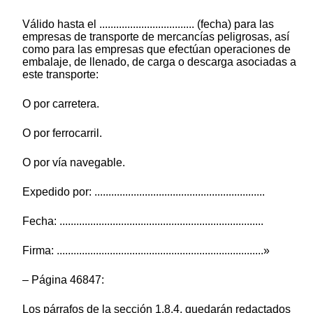
Válido hasta el .................................. (fecha) para las
empresas de transporte de mercancías peligrosas, así
como para las empresas que efectúan operaciones de
embalaje, de llenado, de carga o descarga asociadas a
este transporte:
O por carretera.
O por ferrocarril.
O por vía navegable.
Expedido por: .............................................................
Fecha: .........................................................................
Firma: ..........................................................................»
– Página 46847:
Los párrafos de la sección 1.8.4, quedarán redactados