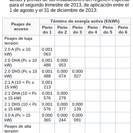
para el segundo trimestre de 2013, de aplicación entre el
1 de agosto y el 31 de diciembre de 2013:
Término de energía activa (€/kWh)
Peajes de
Perio
Perio
Perio
Perio
Perio
Perio
acceso
do 1
do 2
do 3
do 4
do 5
do 6
Peajes de baja
tensión:
2.0 A (Pc ≤ 10
0,001
kW)
063
2.0 DHA (Pc ≤ 10
0,001
0,000
kW)
488
053
2.0 DHS (Pc ≤ 10
0,001
0,000
0,000
kW)
488
074
027
2.1 A (10 < Pc ≤
0,001
15 kW)
213
2.1 DHA (10 < Pc
0,001
0,000
≤ 15 kW)
576
279
2.1 DHS (10 < Pc
0,001
0,000
0,000
≤ 15 kW)
576
377
139
3.0 A (Pc > 15
0,000
0,000
0,000
kW)
365
244
091
Peajes de alta
tensión: