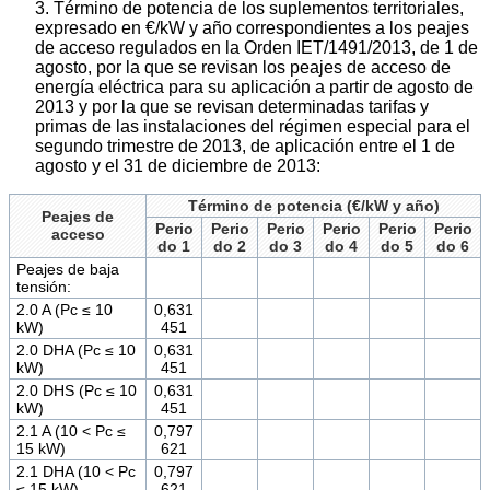
3. Término de potencia de los suplementos territoriales,
expresado en €/kW y año correspondientes a los peajes
de acceso regulados en la Orden IET/1491/2013, de 1 de
agosto, por la que se revisan los peajes de acceso de
energía eléctrica para su aplicación a partir de agosto de
2013 y por la que se revisan determinadas tarifas y
primas de las instalaciones del régimen especial para el
segundo trimestre de 2013, de aplicación entre el 1 de
agosto y el 31 de diciembre de 2013:
Término de potencia (€/kW y año)
Peajes de
Perio
Perio
Perio
Perio
Perio
Perio
acceso
do 1
do 2
do 3
do 4
do 5
do 6
Peajes de baja
tensión:
2.0 A (Pc ≤ 10
0,631
kW)
451
2.0 DHA (Pc ≤ 10
0,631
kW)
451
2.0 DHS (Pc ≤ 10
0,631
kW)
451
2.1 A (10 < Pc ≤
0,797
15 kW)
621
2.1 DHA (10 < Pc
0,797
≤ 15 kW)
621