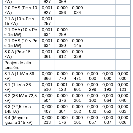
kW)
927
069
2.0 DHS (Pc ≤ 10
0,001
0,000
0,000
kW)
927
096
034
2.1 A (10 < Pc ≤
0,001
15 kW)
257
2.1 DHA (10 < Pc
0,001
0,000
≤ 15 kW)
634
289
2.1 DHS (10 < Pc
0,001
0,000
0,000
≤ 15 kW)
634
390
145
3.0 A (Pc > 15
0,001
0,000
0,000
kW)
361
912
339
Peajes de alta
tensión:
3.1 A (1 kV a 36
0,000
0,000
0,000
0,000
0,000
0,000
kV)
866
770
471
000
000
000
6.1 (1 kV a 36
0,001
0,001
0,000
0,000
0,000
0,000
kV)
510
128
601
299
193
121
6.2 (36 kV a 72,5
0,000
0,000
0,000
0,000
0,000
0,000
kV)
504
376
201
100
064
040
6.3 (72,5 kV a
0,000
0,000
0,000
0,000
0,000
0,000
145 kV)
407
304
162
080
052
033
6.4 (Mayor o
0,000
0,000
0,000
0,000
0,000
0,000
igual a 145 kV)
213
176
101
057
037
026