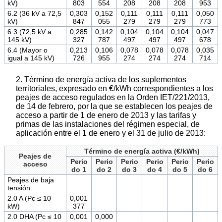
kV)
803
554
208
208
208
953
6.2 (36 kV a 72,5
0,303
0,152
0,111
0,111
0,111
0,050
kV)
847
055
279
279
279
773
6.3 (72,5 kV a
0,285
0,142
0,104
0,104
0,104
0,047
145 kV)
327
787
497
497
497
678
6.4 (Mayor o
0,213
0,106
0,078
0,078
0,078
0,035
igual a 145 kV)
726
955
274
274
274
714
2. Término de energía activa de los suplementos
territoriales, expresado en €/kWh correspondientes a los
peajes de acceso regulados en la Orden IET/221/2013,
de 14 de febrero, por la que se establecen los peajes de
acceso a partir de 1 de enero de 2013 y las tarifas y
primas de las instalaciones del régimen especial, de
aplicación entre el 1 de enero y el 31 de julio de 2013:
Término de energía activa (€/kWh)
Peajes de
Perio
Perio
Perio
Perio
Perio
Perio
acceso
do 1
do 2
do 3
do 4
do 5
do 6
Peajes de baja
tensión:
2.0 A (Pc ≤ 10
0,001
kW)
377
2.0 DHA (Pc ≤ 10
0,001
0,000