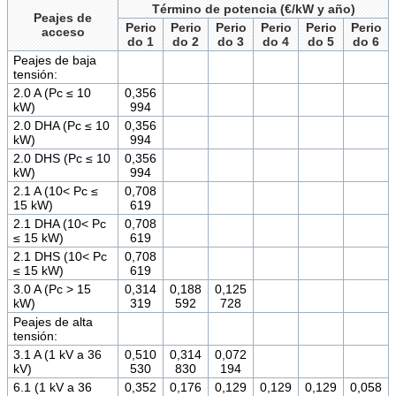
Término de potencia (€/kW y año)
Peajes de
Perio
Perio
Perio
Perio
Perio
Perio
acceso
do 1
do 2
do 3
do 4
do 5
do 6
Peajes de baja
tensión:
2.0 A (Pc ≤ 10
0,356
kW)
994
2.0 DHA (Pc ≤ 10
0,356
kW)
994
2.0 DHS (Pc ≤ 10
0,356
kW)
994
2.1 A (10< Pc ≤
0,708
15 kW)
619
2.1 DHA (10< Pc
0,708
≤ 15 kW)
619
2.1 DHS (10< Pc
0,708
≤ 15 kW)
619
3.0 A (Pc > 15
0,314
0,188
0,125
kW)
319
592
728
Peajes de alta
tensión:
3.1 A (1 kV a 36
0,510
0,314
0,072
kV)
530
830
194
6.1 (1 kV a 36
0,352
0,176
0,129
0,129
0,129
0,058