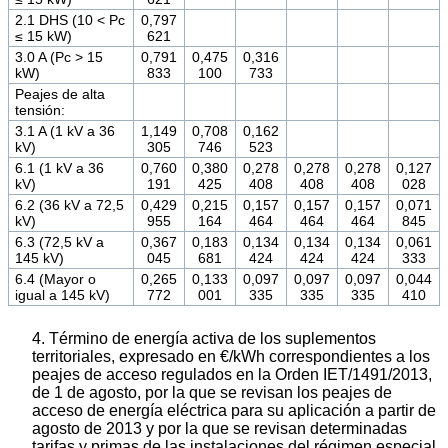
2.1 DHS (10 < Pc
0,797
≤ 15 kW)
621
3.0 A (Pc > 15
0,791
0,475
0,316
kW)
833
100
733
Peajes de alta
tensión:
3.1 A (1 kV a 36
1,149
0,708
0,162
kV)
305
746
523
6.1 (1 kV a 36
0,760
0,380
0,278
0,278
0,278
0,127
kV)
191
425
408
408
408
028
6.2 (36 kV a 72,5
0,429
0,215
0,157
0,157
0,157
0,071
kV)
955
164
464
464
464
845
6.3 (72,5 kV a
0,367
0,183
0,134
0,134
0,134
0,061
145 kV)
045
681
424
424
424
333
6.4 (Mayor o
0,265
0,133
0,097
0,097
0,097
0,044
igual a 145 kV)
772
001
335
335
335
410
4. Término de energía activa de los suplementos
territoriales, expresado en €/kWh correspondientes a los
peajes de acceso regulados en la Orden IET/1491/2013,
de 1 de agosto, por la que se revisan los peajes de
acceso de energía eléctrica para su aplicación a partir de
agosto de 2013 y por la que se revisan determinadas
tarifas y primas de las instalaciones del régimen especial