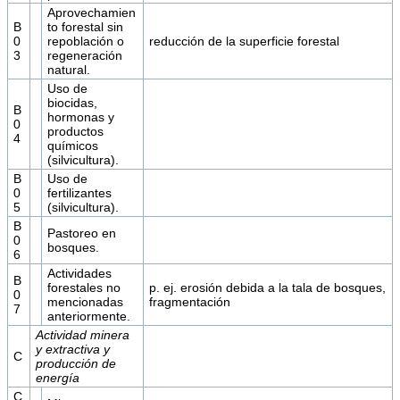
Aprovechamien
B
to forestal sin
0
repoblación o
reducción de la superficie forestal
3
regeneración
natural.
Uso de
biocidas,
B
hormonas y
0
productos
4
químicos
(silvicultura).
B
Uso de
0
fertilizantes
5
(silvicultura).
B
Pastoreo en
0
bosques.
6
Actividades
B
forestales no
p. ej. erosión debida a la tala de bosques,
0
mencionadas
fragmentación
7
anteriormente.
Actividad minera
y extractiva y
C
producción de
energía
C