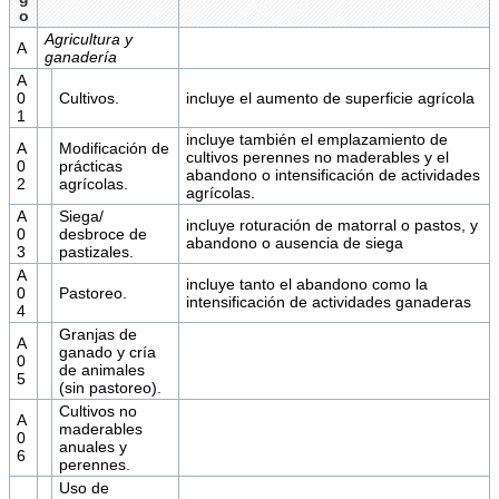
o
Agricultura y
A
ganadería
A
0
Cultivos.
incluye el aumento de superficie agrícola
1
incluye también el emplazamiento de
A
Modificación de
cultivos perennes no maderables y el
0
prácticas
abandono o intensificación de actividades
2
agrícolas.
agrícolas.
A
Siega/
incluye roturación de matorral o pastos, y
0
desbroce de
abandono o ausencia de siega
3
pastizales.
A
incluye tanto el abandono como la
0
Pastoreo.
intensificación de actividades ganaderas
4
Granjas de
A
ganado y cría
0
de animales
5
(sin pastoreo).
Cultivos no
A
maderables
0
anuales y
6
perennes.
Uso de