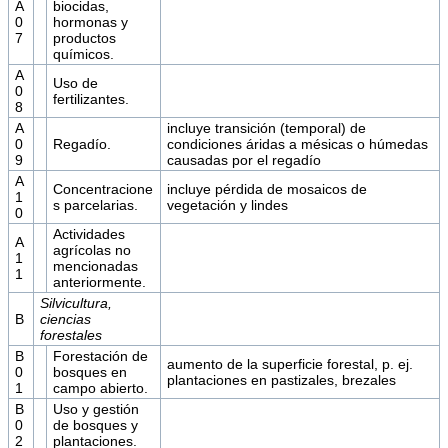
A
biocidas,
0
hormonas y
7
productos
químicos.
A
Uso de
0
fertilizantes.
8
A
incluye transición (temporal) de
0
Regadío.
condiciones áridas a mésicas o húmedas
9
causadas por el regadío
A
Concentracione
incluye pérdida de mosaicos de
1
s parcelarias.
vegetación y lindes
0
Actividades
A
agrícolas no
1
mencionadas
1
anteriormente.
Silvicultura,
B
ciencias
forestales
B
Forestación de
aumento de la superficie forestal, p. ej.
0
bosques en
plantaciones en pastizales, brezales
1
campo abierto.
B
Uso y gestión
0
de bosques y
2
plantaciones.