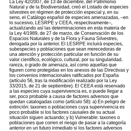
La Ley 42/2007, de 13 de diciembre, del Patrimonio
Natural y de la Biodiversidad, creó el Listado de especies
silvestres en régimen de protección especial y, en su
seno, el Catálogo español de especies amenazadas, –en
lo sucesivo, LESRPE y CEEA, respectivamente–,
actualizando así las determinaciones en esta materia de
la Ley 4/1989, de 27 de marzo, de Conservación de los
Espacios Naturales y de la Flora y Fauna Silvestres,
derogada por la anterior. El LESRPE incluirá especies,
subespecies y poblaciones que sean merecedoras de
una atención y protección particular en función de su
valor científico, ecológico, cultural, por su singularidad,
rareza, o grado de amenaza, así como aquellas que
figuren como protegidas en los anexos de las Directivas y
los convenios internacionales ratificados por España
(artículo 56, tras la modificación realizado por la Ley
33/2015, de 21 de septiembre). El CEEA está reservado
a las especies cuya supervivencia es, o puede llegar a
ser, poco probable a causa de factores adversos que
quedan catalogadas como (artículo 58): a) En peligro de
extinción: taxones o poblaciones cuya supervivencia es
poco probable si los factores causales de su actual
situación siguen actuando; y b) Vulnerable: taxones o
poblaciones que corren el riesgo de pasar a la categoría
anterior en un futuro inmediato si los factores adversos