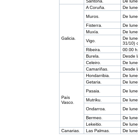
Santoña.
De lune
A Coruña.
De lune
Muros.
De lune
Fisterra.
De lune
Muxía.
De lune
Galicia.
De lune
Vigo.
31/10) 
Ribeira.
00.00 h
Burela.
Desde l
Celeiro.
De lune
Camariñas.
Desde l
Hondarribia.
De lune
Getaria.
De lune
Pasaia.
De lune
País
Mutriku.
De lune
Vasco.
Ondarroa.
De lune
Bermeo.
De lune
Lekeitio.
De lune
Canarias.
Las Palmas.
De lune