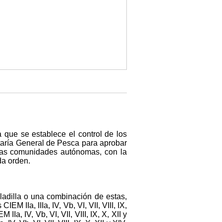
a que se establece el control de los
taría General de Pesca para aprobar
r las comunidades autónomas, con la
da orden.
ladilla o una combinación de estas,
EM IIa, IIIa, IV, Vb, VI, VII, VIII, IX,
a, IV, Vb, VI, VII, VIII, IX, X, XII y