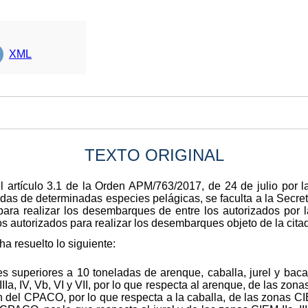
XML
TEXTO ORIGINAL
el artículo 3.1 de la Orden APM/763/2017, de 24 de julio por l
s de determinadas especies pelágicas, se faculta a la Secre
 para realizar los desembarques de entre los autorizados po
ios autorizados para realizar los desembarques objeto de la cita
a resuelto lo siguiente:
 superiores a 10 toneladas de arenque, caballa, jurel y baca
a, IV, Vb, VI y VII, por lo que respecta al arenque, de las zonas CI
 del CPACO, por lo que respecta a la caballa, de las zonas CIEM II