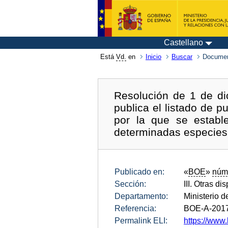
Castellano
Está
Vd.
en
Inicio
Buscar
Documen
Resolución de 1 de di
publica el listado de 
por la que se estab
determinadas especies
Publicado en:
«
BOE
»
núm
Sección:
III. Otras di
Departamento:
Ministerio d
Referencia:
BOE-A-201
Permalink ELI:
https://www.