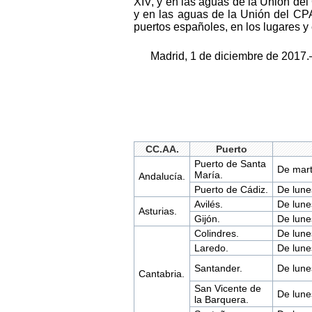
XIV, y en las aguas de la Unión del CP
y en las aguas de la Unión del CPA
puertos españoles, en los lugares y 
Madrid, 1 de diciembre de 2017.
CC.AA.
Puerto
Puerto de Santa
De mart
María.
Andalucía.
Puerto de Cádiz.
De lune
Avilés.
De lune
Asturias.
Gijón.
De lune
Colindres.
De lune
Laredo.
De lune
Santander.
De lune
Cantabria.
San Vicente de
De lune
la Barquera.