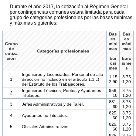
Durante el año 2017, la cotización al Régimen General
por contingencias comunes estará limitada para cada
grupo de categorías profesionales por las bases mínimas
y máximas siguientes:
Bas
Bas
es
es
Grupo
míni
máxi
de
mas
mas
Categorías profesionales
cotiza
–
–
ción
Eur
Euro
os/
s/me
mes
s
Ingenieros y Licenciados. Personal de alta
1.15
3.75
1
dirección no incluido en el artículo 1.3.c)
2,90
1,20
del Estatuto de los Trabajadores.
Ingenieros Técnicos, Peritos y Ayudantes
956,
3.75
2
Titulados.
10
1,20
831,
3.75
3
Jefes Administrativos y de Taller.
60
1,20
825,
3.75
4
Ayudantes no Titulados.
60
1,20
825,
3.75
5
Oficiales Administrativos.
60
1,20
825,
3.75