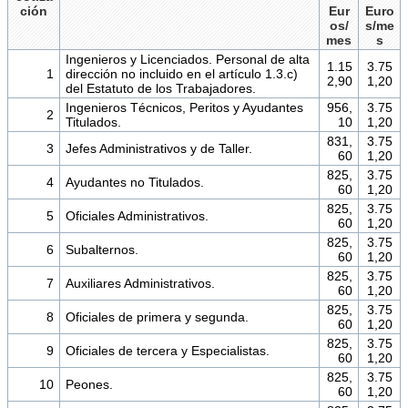
ción
Eur
Euro
os/
s/me
mes
s
Ingenieros y Licenciados. Personal de alta
1.15
3.75
1
dirección no incluido en el artículo 1.3.c)
2,90
1,20
del Estatuto de los Trabajadores.
Ingenieros Técnicos, Peritos y Ayudantes
956,
3.75
2
Titulados.
10
1,20
831,
3.75
3
Jefes Administrativos y de Taller.
60
1,20
825,
3.75
4
Ayudantes no Titulados.
60
1,20
825,
3.75
5
Oficiales Administrativos.
60
1,20
825,
3.75
6
Subalternos.
60
1,20
825,
3.75
7
Auxiliares Administrativos.
60
1,20
825,
3.75
8
Oficiales de primera y segunda.
60
1,20
825,
3.75
9
Oficiales de tercera y Especialistas.
60
1,20
825,
3.75
10
Peones.
60
1,20