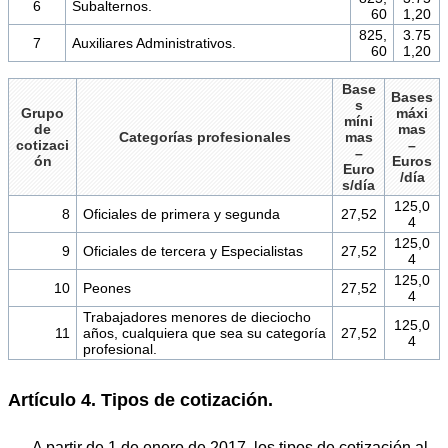
6
Subalternos.
60
1,20
825,
3.75
7
Auxiliares Administrativos.
60
1,20
Base
Bases
s
Grupo
máxi
míni
de
mas
Categorías profesionales
mas
cotizaci
–
–
ón
Euros
Euro
/día
s/día
125,0
8
Oficiales de primera y segunda
27,52
4
125,0
9
Oficiales de tercera y Especialistas
27,52
4
125,0
10
Peones
27,52
4
Trabajadores menores de dieciocho
125,0
11
años, cualquiera que sea su categoría
27,52
4
profesional.
Artículo 4. Tipos de cotización.
A partir de 1 de enero de 2017, los tipos de cotización al