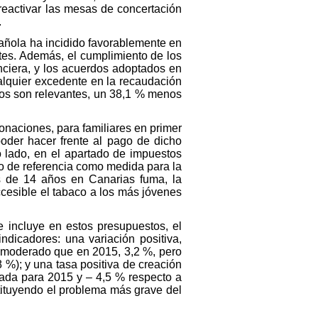
reactivar las mesas de concertación
.
pañola ha incidido favorablemente en
ntes. Además, el cumplimiento de los
anciera, y los acuerdos adoptados en
ualquier excedente en la recaudación
eros son relevantes, un 38,1 % menos
onaciones, para familiares en primer
oder hacer frente al pago de dicho
 lado, en el apartado de impuestos
io de referencia como medida para la
s de 14 años en Canarias fuma, la
cesible el tabaco a los más jóvenes
e incluye en estos presupuestos, el
dicadores: una variación positiva,
s moderado que en 2015, 3,2 %, pero
 %); y una tasa positiva de creación
ada para 2015 y – 4,5 % respecto a
tituyendo el problema más grave del