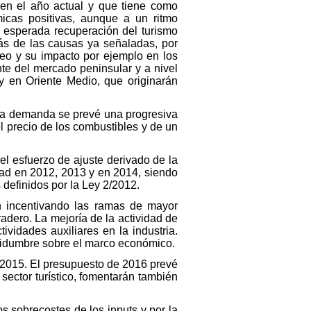
 en el año actual y que tiene como
micas positivas, aunque a un ritmo
a esperada recuperación del turismo
más de las causas ya señaladas, por
óleo y su impacto por ejemplo en los
te del mercado peninsular y a nivel
 y en Oriente Medio, que originarán
e la demanda se prevé una progresiva
l precio de los combustibles y de un
l esfuerzo de ajuste derivado de la
dad en 2012, 2013 y en 2014, siendo
definidos por la Ley 2/2012.
án incentivando las ramas de mayor
adero. La mejoría de la actividad de
vidades auxiliares en la industria.
ertidumbre sobre el marco económico.
de 2015. El presupuesto de 2016 prevé
 sector turístico, fomentarán también
s sobrecostes de los inputs y por la