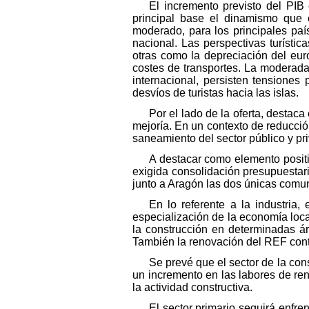
El incremento previsto del PIB
principal base el dinamismo que e
moderado, para los principales paí
nacional. Las perspectivas turísti
otras como la depreciación del euro
costes de transportes. La moderada
internacional, persisten tensiones
desvíos de turistas hacia las islas.
Por el lado de la oferta, destac
mejoría. En un contexto de reducció
saneamiento del sector público y p
A destacar como elemento positi
exigida consolidación presupuestar
junto a Aragón las dos únicas comu
En lo referente a la industria
especialización de la economía loca
la construcción en determinadas ár
También la renovación del REF contr
Se prevé que el sector de la con
un incremento en las labores de reno
la actividad constructiva.
El sector primario seguirá enfre