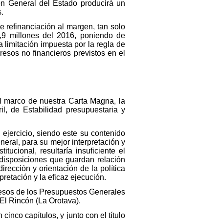
ión General del Estado producirá un
s.
 refinanciación al margen, tan solo
8,9 millones del 2016, poniendo de
a limitación impuesta por la regla de
gresos no financieros previstos en el
 marco de nuestra Carta Magna, la
l, de Estabilidad presupuestaria y
 ejercicio, siendo este su contenido
neral, para su mejor interpretación y
ucional, resultaría insuficiente el
 disposiciones que guardan relación
irección y orientación de la política
pretación y la eficaz ejecución.
gresos de los Presupuestos Generales
El Rincón (La Orotava).
cinco capítulos, y junto con el título