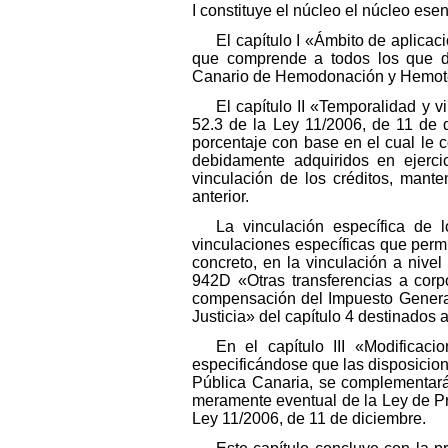
I constituye el núcleo el núcleo esenc
El capítulo I «Ámbito de aplicaci
que comprende a todos los que dis
Canario de Hemodonación y Hemote
El capítulo II «Temporalidad y v
52.3 de la Ley 11/2006, de 11 de 
porcentaje con base en el cual le 
debidamente adquiridos en ejercici
vinculación de los créditos, mant
anterior.
La vinculación específica de 
vinculaciones específicas que permi
concreto, en la vinculación a nive
942D «Otras transferencias a corp
compensación del Impuesto General
Justicia» del capítulo 4 destinados a 
En el capítulo III «Modificac
especificándose que las disposicion
Pública Canaria, se complementarán 
meramente eventual de la Ley de Pr
Ley 11/2006, de 11 de diciembre.