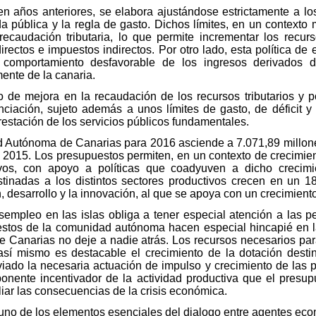
 años anteriores, se elabora ajustándose estrictamente a los 
da pública y la regla de gasto. Dichos límites, en un contexto
ecaudación tributaria, lo que permite incrementar los recur
irectos e impuestos indirectos. Por otro lado, esta política de e
omportamiento desfavorable de los ingresos derivados d
nte de la canaria.
o de mejora en la recaudación de los recursos tributarios y 
nciación, sujeto además a unos límites de gasto, de déficit 
prestación de los servicios públicos fundamentales.
 Autónoma de Canarias para 2016 asciende a 7.071,89 millones
l 2015. Los presupuestos permiten, en un contexto de crecimie
ivos, con apoyo a políticas que coadyuven a dicho crecimi
estinadas a los distintos sectores productivos crecen en un 
n, desarrollo y la innovación, al que se apoya con un crecimient
sempleo en las islas obliga a tener especial atención a las p
uestos de la comunidad autónoma hacen especial hincapié en la
Canarias no deje a nadie atrás. Los recursos necesarios para
sí mismo es destacable el crecimiento de la dotación destin
do la necesaria actuación de impulso y crecimiento de las p
mponente incentivador de la actividad productiva que el presup
iar las consecuencias de la crisis económica.
uno de los elementos esenciales del dialogo entre agentes econ