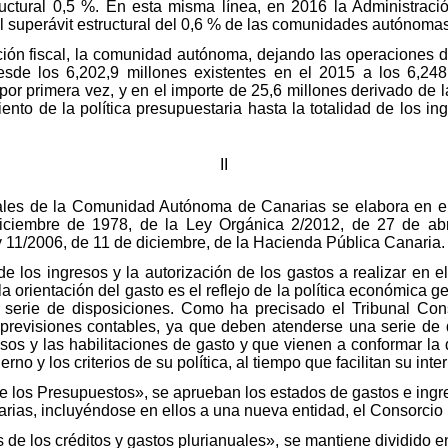
ructural 0,5 %. En esta misma línea, en 2016 la Administrac
e al superávit estructural del 0,6 % de las comunidades autónoma
ión fiscal, la comunidad autónoma, dejando las operaciones de
sde los 6,202,9 millones existentes en el 2015 a los 6,24
 por primera vez, y en el importe de 25,6 millones derivado de l
ento de la política presupuestaria hasta la totalidad de los in
II
les de la Comunidad Autónoma de Canarias se elabora en el
ciembre de 1978, de la Ley Orgánica 2/2012, de 27 de abri
ey 11/2006, de 11 de diciembre, de la Hacienda Pública Canaria.
e los ingresos y la autorización de los gastos a realizar en el
 orientación del gasto es el reflejo de la política económica ge
 serie de disposiciones. Como ha precisado el Tribunal Constit
 previsiones contables, ya que deben atenderse una serie de
sos y las habilitaciones de gasto y que vienen a conformar la d
 y los criterios de su política, al tiempo que facilitan su inter
n de los Presupuestos», se aprueban los estados de gastos e in
as, incluyéndose en ellos a una nueva entidad, el Consorcio 
s de los créditos y gastos plurianuales», se mantiene dividido en 