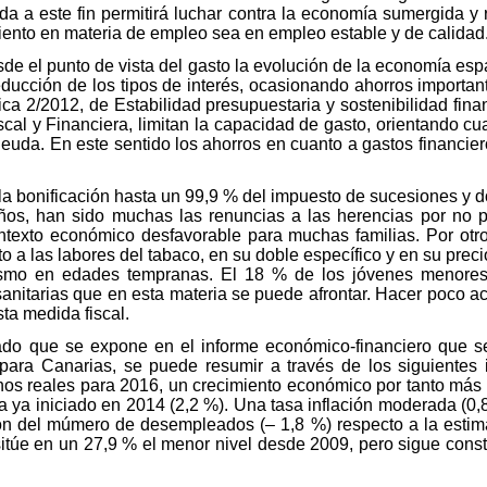
da a este fin permitirá luchar contra la economía sumergida y 
iento en materia de empleo sea en empleo estable y de calidad
sde el punto de vista del gasto la evolución de la economía es
educción de los tipos de interés, ocasionando ahorros importa
ica 2/2012, de Estabilidad presupuestaria y sostenibilidad fin
scal y Financiera, limitan la capacidad de gasto, orientando c
 deuda. En este sentido los ahorros en cuanto a gastos financi
 la bonificación hasta un 99,9 % del impuesto de sucesiones y d
ños, han sido muchas las renuncias a las herencias por no p
ntexto económico desfavorable para muchas familias. Por otro
o a las labores del tabaco, en su doble específico y en su prec
uismo en edades tempranas. El 18 % de los jóvenes menore
anitarias que en esta materia se puede afrontar. Hacer poco ac
ta medida fiscal.
llado que se expone en el informe económico-financiero que s
ara Canarias, se puede resumir a través de los siguientes in
minos reales para 2016, un crecimiento económico por tanto má
 ya iniciado en 2014 (2,2 %). Una tasa inflación moderada (0,8
ón del múmero de desempleados (– 1,8 %) respecto a la estim
sitúe en un 27,9 % el menor nivel desde 2009, pero sigue cons