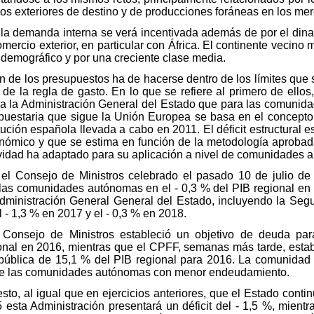
s exteriores de destino y de producciones foráneas en los mer
la demanda interna se verá incentivada además de por el dinam
comercio exterior, en particular con África. El continente vecino
emográfico y por una creciente clase media.
n de los presupuestos ha de hacerse dentro de los límites que 
de la regla de gasto. En lo que se refiere al primero de ellos,
para la Administración General del Estado que para las comunid
upuestaria que sigue la Unión Europea se basa en el concepto d
itución española llevada a cabo en 2011. El déficit estructural
conómico y que se estima en función de la metodología aproba
vidad ha adaptado para su aplicación a nivel de comunidades 
 el Consejo de Ministros celebrado el pasado 10 de julio de 2
 las comunidades autónomas en el - 0,3 % del PIB regional en 2
dministración General General del Estado, incluyendo la Segu
 - 1,3 % en 2017 y el - 0,3 % en 2018.
Consejo de Ministros estableció un objetivo de deuda par
onal en 2016, mientras que el CPFF, semanas más tarde, est
pública de 15,1 % del PIB regional para 2016. La comunidad c
tre las comunidades autónomas con menor endeudamiento.
to, al igual que en ejercicios anteriores, que el Estado contin
 esta Administración presentará un déficit del - 1,5 %, mie