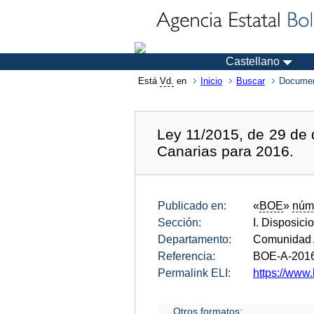
Castellano
Está
Vd.
en
Inicio
Buscar
Documen
Ley 11/2015, de 29 de
Canarias para 2016.
Publicado en:
«
BOE
»
núm
Sección:
I. Disposici
Departamento:
Comunidad 
Referencia:
BOE-A-201
Permalink ELI:
https://www.
Otros formatos: