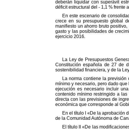
deberán liquidar con superávit est
déficit estructural del - 1,1 % frent
En este escenario de consolidac
crece en su presupuesto global de
manifiesto un ahorro bruto positivo,
gasto y las posibilidades de crecimi
ejercicio 2016.
La Ley de Presupuestos Genera
Constitución española de 27 de di
sostenibilidad financiera, y de la L
La norma contiene la previsión d
mínimo y necesario, pero dado que la
ejecución es necesario incluir una
contenido mínimo restringido a las
directa con las previsiones de ingre
económica que corresponde al Gobierno
En el título I «De la aprobació
de la Comunidad Autónoma de Canari
El título II «De las modificacione