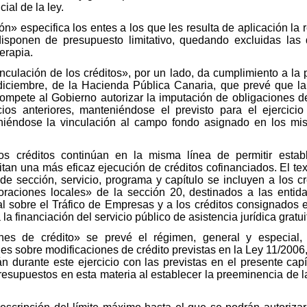
ial de la ley.
ón» especifica los entes a los que les resulta de aplicación la r
ponen de presupuesto limitativo, quedando excluidas las do
rapia.
inculación de los créditos», por un lado, da cumplimiento a la 
diciembre, de la Hacienda Pública Canaria, que prevé que l
compete al Gobierno autorizar la imputación de obligaciones
os anteriores, manteniéndose el previsto para el ejercicio 
eniéndose la vinculación al campo fondo asignado en los mi
los créditos continúan en la misma línea de permitir estab
tan una más eficaz ejecución de créditos cofinanciados. El te
l de sección, servicio, programa y capítulo se incluyen a los 
oraciones locales» de la sección 20, destinados a las entida
 sobre el Tráfico de Empresas y a los créditos consignados 
la financiación del servicio público de asistencia jurídica gratui
iones de crédito» se prevé el régimen, general y especial,
es sobre modificaciones de crédito previstas en la Ley 11/2006
durante este ejercicio con las previstas en el presente capítu
esupuestos en esta materia al establecer la preeminencia de la