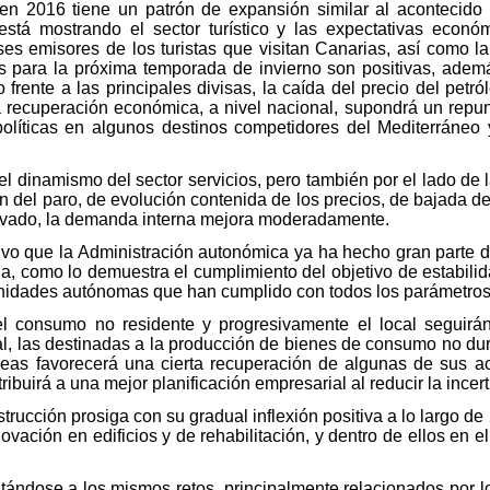
 en 2016 tiene un patrón de expansión similar al acontecido
stá mostrando el sector turístico y las expectativas econó
ses emisores de los turistas que visitan Canarias, así como l
cas para la próxima temporada de invierno son positivas, ade
 frente a las principales divisas, la caída del precio del petr
 recuperación económica, a nivel nacional, supondrá un repun
 políticas en algunos destinos competidores del Mediterráneo
a el dinamismo del sector servicios, pero también por el lado d
n del paro, de evolución contenida de los precios, de bajada de
rivado, la demanda interna mejora moderadamente.
vo que la Administración autonómica ya ha hecho gran parte de
ia, como lo demuestra el cumplimiento del objetivo de estabili
nidades autónomas que han cumplido con todos los parámetros 
, el consumo no residente y progresivamente el local seguir
l, las destinadas a la producción de bienes de consumo no dur
eas favorecerá una cierta recuperación de algunas de sus acti
ibuirá a una mejor planificación empresarial al reducir la inc
strucción prosiga con su gradual inflexión positiva a lo largo 
vación en edificios y de rehabilitación, y dentro de ellos en el
ntándose a los mismos retos, principalmente relacionados por lo