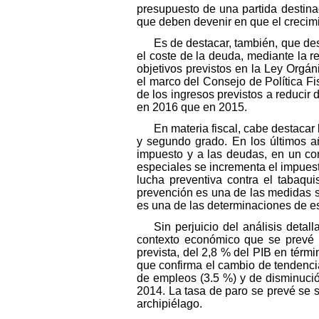
presupuesto de una partida destina
que deben devenir en que el crecim
Es de destacar, también, que de
el coste de la deuda, mediante la r
objetivos previstos en la Ley Orgán
el marco del Consejo de Política Fi
de los ingresos previstos a reducir
en 2016 que en 2015.
En materia fiscal, cabe destacar
y segundo grado. En los últimos a
impuesto y a las deudas, en un co
especiales se incrementa el impuest
lucha preventiva contra el tabaq
prevención es una de las medidas s
es una de las determinaciones de es
Sin perjuicio del análisis deta
contexto económico que se prevé p
prevista, del 2,8 % del PIB en tér
que confirma el cambio de tendencia
de empleos (3.5 %) y de disminuci
2014. La tasa de paro se prevé se 
archipiélago.