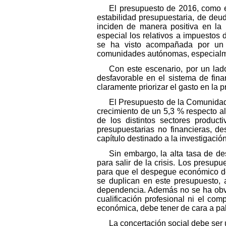
El presupuesto de 2016, como en
estabilidad presupuestaria, de deu
inciden de manera positiva en la r
especial los relativos a impuestos d
se ha visto acompañada por un c
comunidades autónomas, especialme
Con este escenario, por un lad
desfavorable en el sistema de fina
claramente priorizar el gasto en la 
El Presupuesto de la Comunidad
crecimiento de un 5,3 % respecto a
de los distintos sectores product
presupuestarias no financieras, d
capítulo destinado a la investigació
Sin embargo, la alta tasa de de
para salir de la crisis. Los presup
para que el despegue económico de 
se duplican en este presupuesto, a
dependencia. Además no se ha obvia
cualificación profesional ni el co
económica, debe tener de cara a pal
La concertación social debe ser 