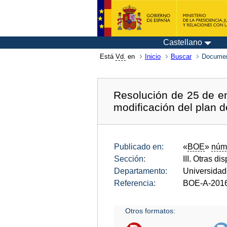
Castellano
Está
Vd.
en
Inicio
Buscar
Documen
Resolución de 25 de en
modificación del plan 
Publicado en:
«
BOE
»
núm
Sección:
III. Otras di
Departamento:
Universida
Referencia:
BOE-A-201
Otros formatos: