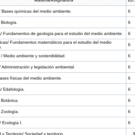
Materia/Asignatura
EC
 Bases químicas del medio ambiente.
6
 Biología.
6
/ Fundamentos de geología para el estudio del medio ambiente.
6
cas/ Fundamentos matemáticos para el estudio del medio
6
.
 / Medio ambiente y sostenibilidad.
6
 Administración y legislación ambiental.
6
Bases físicas del medio ambiente.
6
/ Edafología.
6
 Botánica.
6
/ Zoología.
6
 Ecología I.
6
y Territorio/ Sociedad y territorio.
3