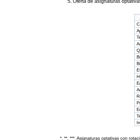
5. Oferta de asignaturas optativa
C
A
T
A
Q
B
B
E
H
E
A
R
P
E
T
I
*, **, ***: Asignaturas optativas con rotac