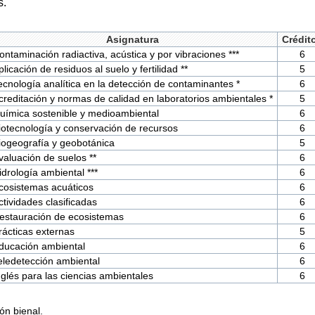
s.
Asignatura
Crédit
ontaminación radiactiva, acústica y por vibraciones ***
6
plicación de residuos al suelo y fertilidad **
5
ecnología analítica en la detección de contaminantes *
6
creditación y normas de calidad en laboratorios ambientales *
5
uímica sostenible y medioambiental
6
iotecnología y conservación de recursos
6
iogeografía y geobotánica
5
valuación de suelos **
6
idrología ambiental ***
6
cosistemas acuáticos
6
ctividades clasificadas
6
estauración de ecosistemas
6
rácticas externas
5
ducación ambiental
6
eledetección ambiental
6
nglés para las ciencias ambientales
6
ión bienal.