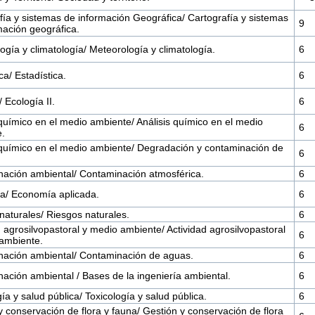
fía y sistemas de información Geográfica/ Cartografía y sistemas
9
mación geográfica.
ogía y climatología/ Meteorología y climatología.
6
ca/ Estadística.
6
 Ecología II.
6
 químico en el medio ambiente/ Análisis químico en el medio
6
.
 químico en el medio ambiente/ Degradación y contaminación de
6
ación ambiental/ Contaminación atmosférica.
6
a/ Economía aplicada.
6
naturales/ Riesgos naturales.
6
d agrosilvopastoral y medio ambiente/ Actividad agrosilvopastoral
6
ambiente.
ación ambiental/ Contaminación de aguas.
6
ación ambiental / Bases de la ingeniería ambiental.
6
ía y salud pública/ Toxicología y salud pública.
6
y conservación de flora y fauna/ Gestión y conservación de flora