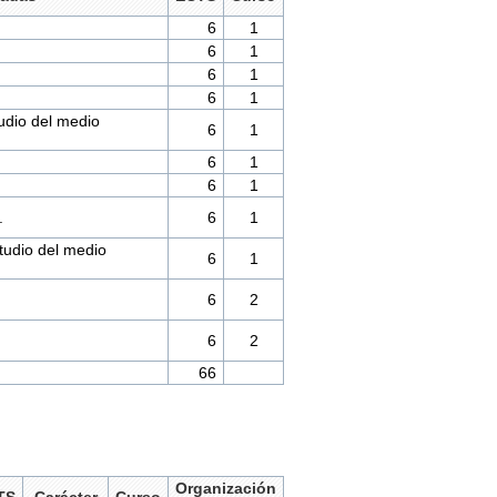
6
1
6
1
6
1
6
1
udio del medio
6
1
6
1
6
1
.
6
1
udio del medio
6
1
6
2
6
2
66
Organización