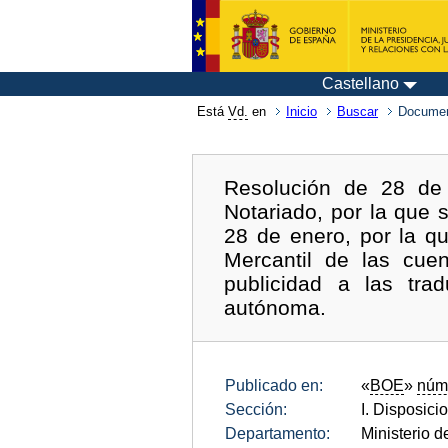
Castellano
Está
Vd.
en
Inicio
Buscar
Documen
Resolución de 28 de 
Notariado, por la que
28 de enero, por la q
Mercantil de las cue
publicidad a las tra
autónoma.
Publicado en:
«
BOE
»
núm
Sección:
I. Disposici
Departamento:
Ministerio d