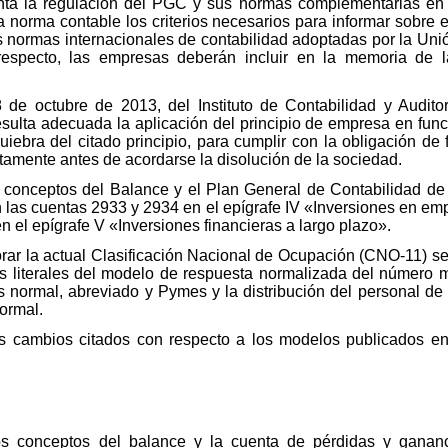
nta la regulación del PGC y sus normas complementarias en
a norma contable los criterios necesarios para informar sobre e
s normas internacionales de contabilidad adoptadas por la Un
 respecto, las empresas deberán incluir en la memoria de l
 de octubre de 2013, del Instituto de Contabilidad y Audit
sulta adecuada la aplicación del principio de empresa en funci
uiebra del citado principio, para cumplir con la obligación de
tamente antes de acordarse la disolución de la sociedad.
s conceptos del Balance y el Plan General de Contabilidad d
 las cuentas 2933 y 2934 en el epígrafe IV «Inversiones en em
n el epígrafe V «Inversiones financieras a largo plazo».
rporar la actual Clasificación Nacional de Ocupación (CNO-11)
s literales del modelo de respuesta normalizada del número
s normal, abreviado y Pymes y la distribución del personal de l
ormal.
los cambios citados con respecto a los modelos publicados 
os conceptos del balance y la cuenta de pérdidas y ganan