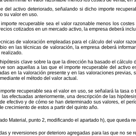
e del activo deteriorado, señalando si dicho importe recuperab
o su valor en uso.
 importe recuperable sea el valor razonable menos los costes 
recios cotizados en un mercado activo, la empresa deberá inclui
écnicas de valoración empleadas para el cálculo del valor raz
bio en las técnicas de valoración, la empresa deberá informa
 realizado.
hipótesis clave sobre la que la dirección ha basado el cálculo 
ave son aquellas a las que el importe recuperable del activo e
as en la valoración presente y en las valoraciones previas, s
mediante el método del valor actual.
importe recuperable sea el valor en uso, se señalará la tasa o 
 las efectuadas anteriormente, una descripción de las hipótes
 de efectivo y de cómo se han determinado sus valores, el per
 de crecimiento de estos a partir del quinto año.
izado Material, punto 2, modificando el apartado h), que queda 
das y reversiones por deterioro agregadas para las que no se r