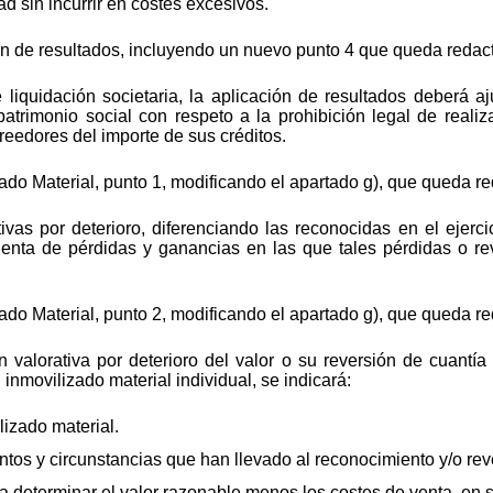
d sin incurrir en costes excesivos.
ción de resultados, incluyendo un nuevo punto 4 que queda reda
liquidación societaria, la aplicación de resultados deberá aj
patrimonio social con respeto a la prohibición legal de realiza
creedores del importe de sus créditos.
izado Material, punto 1, modificando el apartado g), que queda 
tivas por deterioro, diferenciando las reconocidas en el ejerc
cuenta de pérdidas y ganancias en las que tales pérdidas o re
izado Material, punto 2, modificando el apartado g), que queda 
 valorativa por deterioro del valor o su reversión de cuantía s
 inmovilizado material individual, se indicará:
lizado material.
ntos y circunstancias que han llevado al reconocimiento y/o reve
a determinar el valor razonable menos los costes de venta, en 