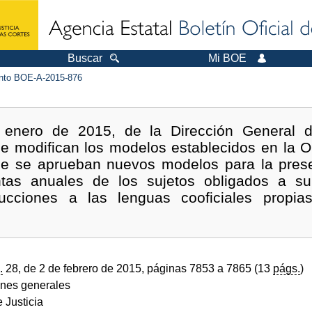
Buscar
Mi BOE
to BOE-A-2015-876
enero de 2015, de la Dirección General d
 se modifican los modelos establecidos en la 
ue se aprueban nuevos modelos para la prese
ntas anuales de los sujetos obligados a su
ducciones a las lenguas cooficiales prop
.
28, de 2 de febrero de 2015, páginas 7853 a 7865 (13
págs.
)
ones generales
e Justicia