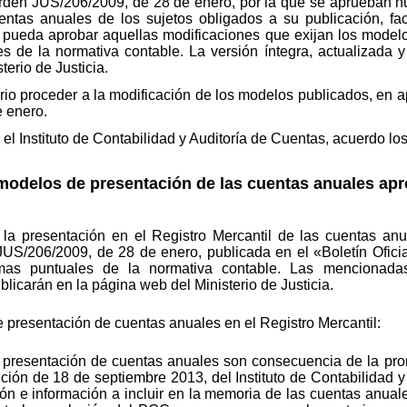
 Orden JUS/206/2009, de 28 de enero, por la que se aprueban 
entas anuales de los sujetos obligados a su publicación, fa
 pueda aprobar aquellas modificaciones que exijan los model
s de la normativa contable. La versión íntegra, actualizada 
terio de Justicia.
ario proceder a la modificación de los modelos publicados, en a
 enero.
 el Instituto de Contabilidad y Auditoría de Cuentas, acuerdo lo
 modelos de presentación de las cuentas anuales ap
la presentación en el Registro Mercantil de las cuentas anu
JUS/206/2009, de 28 de enero, publicada en el «Boletín Ofici
mas puntuales de la normativa contable. Las mencionadas
licarán en la página web del Ministerio de Justicia.
presentación de cuentas anuales en el Registro Mercantil:
 presentación de cuentas anuales son consecuencia de la pr
ución de 18 de septiembre 2013, del Instituto de Contabilidad y
ón e información a incluir en la memoria de las cuentas anuales