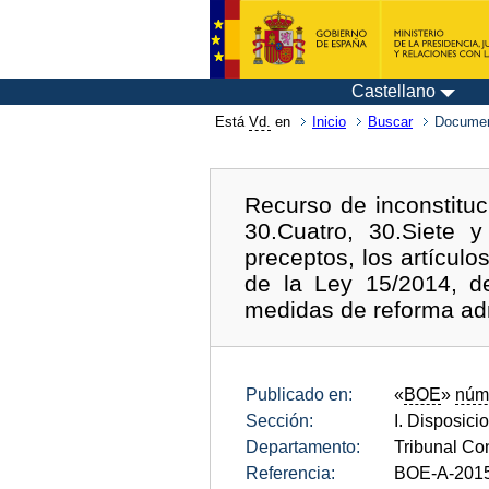
Castellano
Está
Vd.
en
Inicio
Buscar
Documen
Recurso de inconstituci
30.Cuatro, 30.Siete 
preceptos, los artícul
de la Ley 15/2014, de
medidas de reforma adm
Publicado en:
«
BOE
»
núm
Sección:
I. Disposici
Departamento:
Tribunal Con
Referencia:
BOE-A-201