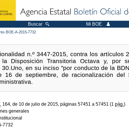
Buscar
Mi BOE
to BOE-A-2015-7732
onalidad n.º 3447-2015, contra los artículos 2
y la Disposición Transitoria Octava y, por 
os 30.Uno, en su inciso "por conducto de la BD
 16 de septiembre, de racionalización del 
inistrativa.
.
164, de 10 de julio de 2015, páginas 57451 a 57451 (1
pág.
)
ones generales
stitucional
5-7732