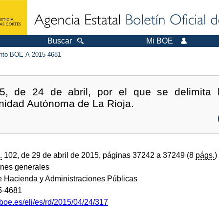
Buscar
Mi BOE
to BOE-A-2015-4681
5, de 24 de abril, por el que se delimita
idad Autónoma de La Rioja.
.
102, de 29 de abril de 2015, páginas 37242 a 37249 (8
págs.
)
ones generales
de Hacienda y Administraciones Públicas
5-4681
boe.es/eli/es/rd/2015/04/24/317