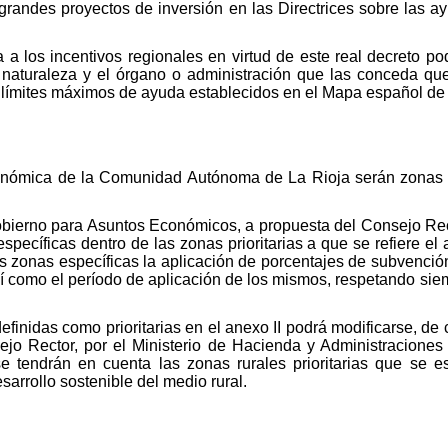
grandes proyectos de inversión en las Directrices sobre las ay
 a los incentivos regionales en virtud de este real decreto po
 naturaleza y el órgano o administración que las conceda qu
 límites máximos de ayuda establecidos en el Mapa español de 
nómica de la Comunidad Autónoma de La Rioja serán zonas pri
bierno para Asuntos Económicos, a propuesta del Consejo Rect
pecíficas dentro de las zonas prioritarias a que se refiere el 
 zonas específicas la aplicación de porcentajes de subvención a
sí como el período de aplicación de los mismos, respetando sie
definidas como prioritarias en el anexo II podrá modificarse, d
jo Rector, por el Ministerio de Hacienda y Administracione
tendrán en cuenta las zonas rurales prioritarias que se e
sarrollo sostenible del medio rural.