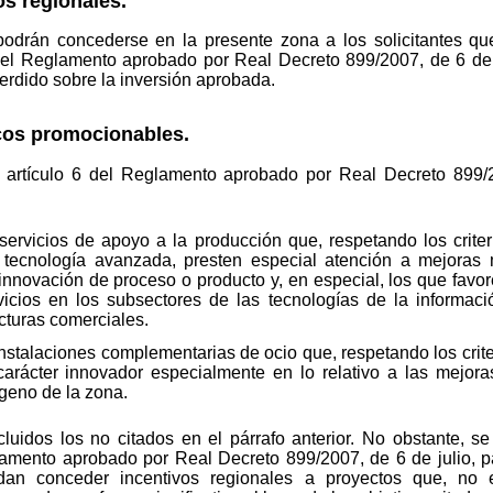
os regionales.
podrán concederse en la presente zona a los solicitantes que
 el Reglamento aprobado por Real Decreto 899/2007, de 6 de ju
erdido sobre la inversión aprobada.
cos promocionables.
el artículo 6 del Reglamento aprobado por Real Decreto 899/2
 servicios de apoyo a la producción que, respetando los criter
 tecnología avanzada, presten especial atención a mejora
o innovación de proceso o producto y, en especial, los que favo
rvicios en los subsectores de las tecnologías de la informac
cturas comerciales.
 instalaciones complementarias de ocio que, respetando los crite
arácter innovador especialmente en lo relativo a las mejor
ógeno de la zona.
luidos los no citados en el párrafo anterior. No obstante, s
glamento aprobado por Real Decreto 899/2007, de 6 de julio, 
dan conceder incentivos regionales a proyectos que, no e