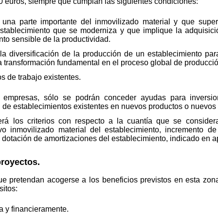
00 euros, siempre que cumplan las siguientes condiciones:
a una parte importante del inmovilizado material y que supe
establecimiento que se moderniza y que implique la adquisic
o sensible de la productividad.
 la diversificación de la producción de un establecimiento p
 transformación fundamental en el proceso global de producción
 de trabajo existentes.
 empresas, sólo se podrán conceder ayudas para inversion
ión de establecimientos existentes en nuevos productos o nuevo
rá los criterios con respecto a la cuantía que se considerar
vo inmovilizado material del establecimiento, incremento 
a dotación de amortizaciones del establecimiento, indicado en a
proyectos.
que pretendan acogerse a los beneficios previstos en esta z
sitos:
a y financieramente.