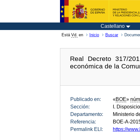
Castellano
Está
Vd.
en
Inicio
Buscar
Documen
Real Decreto 317/201
económica de la Comun
Publicado en:
«
BOE
»
núm
Sección:
I. Disposici
Departamento:
Ministerio 
Referencia:
BOE-A-201
Permalink ELI:
https://www.