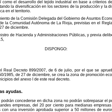
í como el desarrollo del tejido industrial en base a criterios de
ndo la diversificación en los sectores de la producción y la di
a en el territorio.
miento de la Comisión Delegada del Gobierno de Asuntos Econó
de la Comunidad Autónoma de La Rioja, previstas en el Regla
 27 de diciembre.
inistro de Hacienda y Administraciones Públicas, y previa deli
15,
DISPONGO:
.
el Real Decreto 899/2007, de 6 de julio, por el que se aprue
y 50/1985, de 27 de diciembre, se crea la zona de promoción
cipios del anexo I de este real decreto.
las ayudas.
ue podrán concederse en dicha zona no podrán sobrepasar el p
randes empresas, del 20 por ciento para medianas empresas
 con una inversión aprobada superior a 50 millones de euros