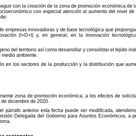
nseguir con la creación de la zona de promoción económica de
socioeconómico con especial atención al aumento del nivel de vi
 de:
 de empresas innovadoras y de base tecnológica que proponga
novación (I+D+I) y, en general, en la innovación tecnológica
no del territorio así como desarrollar y consolidar el tejido indu
al medio ambiente.
ión en los sectores de la producción y la distribución que aume
resente zona de promoción económica, a los efectos de solici
31 de diciembre de 2020.
el párrafo anterior esta fecha puede ser modificada, atendie
misión Delegada del Gobierno para Asuntos Económicos, a p
noma.