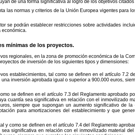
an de una forma significativa al logro de los objetivos citados e
ta las normas y criterios de la Unión Europea vigentes para l
or se podrán establecer restricciones sobre actividades inclu
ca económica.
es mínimas de los proyectos.
tivos regionales, en la zona de promoción económica de la Co
proyectos de inversión de los siguientes tipos y dimensiones:
vos establecimientos, tal como se definen en el artículo 7.2 
on una inversión aprobada igual o superior a 900.000 euros, si
 como se definen en el artículo 7.3 del Reglamento aprobado p
ya cuantía sea significativa en relación con el inmovilizado ma
euros, siempre que supongan un aumento significativo de la
otación para amortizaciones del establecimiento y que gene
tal y como se definen en el artículo 7.4 del Reglamento aprob
 sea significativa en relación con el inmovilizado material de