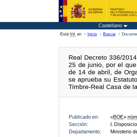
Castellano
Está
Vd.
en
Inicio
Buscar
Documen
Real Decreto 336/2014,
25 de junio, por el qu
de 14 de abril, de Org
se aprueba su Estatut
Timbre-Real Casa de l
Publicado en:
«
BOE
»
núm
Sección:
I. Disposici
Departamento:
Ministerio 