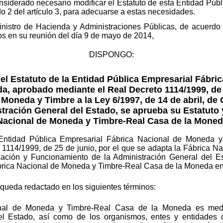
nsiderado necesario modificar el Estatuto de esta Entidad Públ
ado 2 del artículo 3, para adecuarse a estas necesidades.
Ministro de Hacienda y Administraciones Públicas, de acuerdo
os en su reunión del día 9 de mayo de 2014,
DISPONGO:
del Estatuto de la Entidad Pública Empresarial Fábr
, aprobado mediante el Real Decreto 1114/1999, de 2
 Moneda y Timbre a la Ley 6/1997, de 14 de abril, de
tración General del Estado, se aprueba su Estatuto 
acional de Moneda y Timbre-Real Casa de la Moned
 Entidad Pública Empresarial Fábrica Nacional de Moneda 
1114/1999, de 25 de junio, por el que se adapta la Fábrica N
zación y Funcionamiento de la Administración General del E
ica Nacional de Moneda y Timbre-Real Casa de la Moneda en l
2 queda redactado en los siguientes términos:
nal de Moneda y Timbre-Real Casa de la Moneda es medio
el Estado, así como de los organismos, entes y entidades d