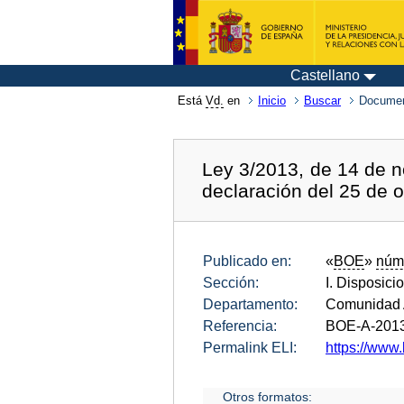
Castellano
Está
Vd.
en
Inicio
Buscar
Documen
Ley 3/2013, de 14 de no
declaración del 25 de 
Publicado en:
«
BOE
»
núm
Sección:
I. Disposici
Departamento:
Comunidad 
Referencia:
BOE-A-201
Permalink ELI:
https://www.
Otros formatos: