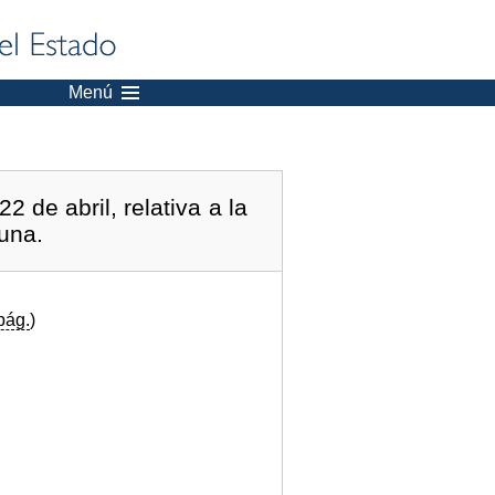
Menú
 de abril, relativa a la
una.
pág.
)