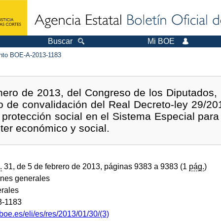
Buscar
Mi BOE
to BOE-A-2013-1183
ero de 2013, del Congreso de los Diputados, 
o de convalidación del Real Decreto-ley 29/20
 protección social en el Sistema Especial pa
ter económico y social.
.
31, de 5 de febrero de 2013, páginas 9383 a 9383 (1
pág.
)
ones generales
rales
3-1183
boe.es/eli/es/res/2013/01/30/(3)