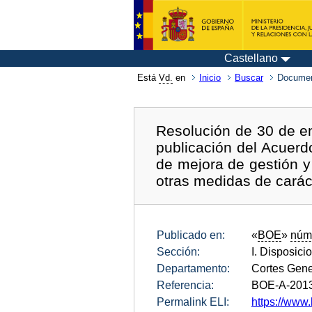
Castellano
Está
Vd.
en
Inicio
Buscar
Documen
Resolución de 30 de en
publicación del Acuerd
de mejora de gestión y
otras medidas de carác
Publicado en:
«
BOE
»
núm
Sección:
I. Disposici
Departamento:
Cortes Gene
Referencia:
BOE-A-201
Permalink ELI:
https://www.