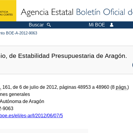
Buscar
Mi BOE
to BOE-A-2012-9063
nio, de Estabilidad Presupuestaria de Aragón.
.
161, de 6 de julio de 2012, páginas 48953 a 48960 (8
págs.
)
ones generales
Autónoma de Aragón
2-9063
boe.es/eli/es-ar/l/2012/06/07/5