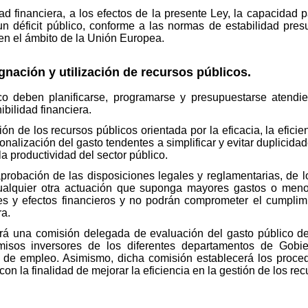
dad financiera, a los efectos de la presente Ley, la capacidad
n un déficit público, conforme a las normas de estabilidad pre
en el ámbito de la Unión Europea.
signación y utilización de recursos públicos.
ico deben planificarse, programarse y presupuestarse atendi
ibilidad financiera.
ón de los recursos públicos orientada por la eficacia, la eficien
onalización del gasto tendentes a simplificar y evitar duplicida
 la productividad del sector público.
probación de las disposiciones legales y reglamentarias, de lo
ualquier otra actuación que suponga mayores gastos o menor
es y efectos financieros y no podrán comprometer el cumplim
ra.
rá una comisión delegada de evaluación del gasto público de
isos inversores de los diferentes departamentos de Gobier
ión de empleo. Asimismo, dicha comisión establecerá los proc
on la finalidad de mejorar la eficiencia en la gestión de los rec