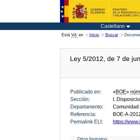
Castellano
Está
Vd.
en
Inicio
Buscar
Documen
Ley 5/2012, de 7 de ju
Publicado en:
«
BOE
»
núm
Sección:
I. Disposici
Departamento:
Comunidad 
Referencia:
BOE-A-201
Permalink ELI:
https://www.
Otros formatos: