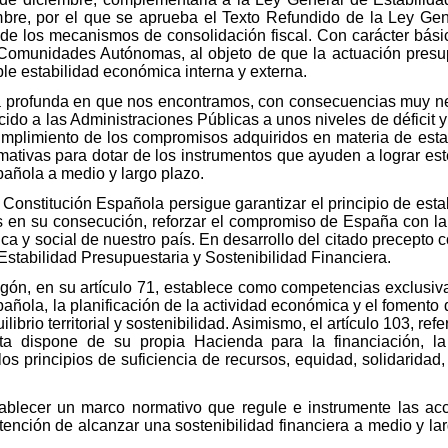
mbre, por el que se aprueba el Texto Refundido de la Ley Gen
r de los mecanismos de consolidación fiscal. Con carácter bás
 Comunidades Autónomas, al objeto de que la actuación presu
ble estabilidad económica interna y externa.
ca profunda en que nos encontramos, con consecuencias muy ne
ucido a las Administraciones Públicas a unos niveles de déficit
cumplimiento de los compromisos adquiridos en materia de esta
tivas para dotar de los instrumentos que ayuden a lograr este 
pañola a medio y largo plazo.
a Constitución Española persigue garantizar el principio de est
s en su consecución, reforzar el compromiso de España con l
ca y social de nuestro país. En desarrollo del citado precepto 
Estabilidad Presupuestaria y Sostenibilidad Financiera.
agón, en su artículo 71, establece como competencias exclusi
añola, la planificación de la actividad económica y el fomento
librio territorial y sostenibilidad. Asimismo, el artículo 103, ref
 dispone de su propia Hacienda para la financiación, la 
 principios de suficiencia de recursos, equidad, solidaridad, c
tablecer un marco normativo que regule e instrumente las ac
ntención de alcanzar una sostenibilidad financiera a medio y l
.