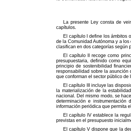
La presente Ley consta de veint
capítulos.
El capítulo I define los ámbitos 
de la Comunidad Autónoma y a los c
clasifican en dos categorías según 
El capítulo II recoge como prin
presupuestaria, definido como equil
principio de sostenibilidad financie
responsabilidad sobre la asunción 
que conforman el sector público d
El capítulo III incluye las dispo
la materialización de la estabilid
nacional. Del mismo modo, se hace 
determinación e instrumentación de
información periódica que permita el
El capítulo IV establece la reg
previstas en el presupuesto inicial
El capítulo V dispone que la d