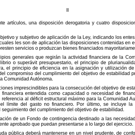
II
e artículos, una disposición derogatoria y cuatro disposicion
objetivo y subjetivo de aplicación de la Ley, indicando los ente
uales les son de aplicación las disposiciones contenidas en e
presten servicios o produzcan bienes financiados mayoritariame
cipios generales que regirán la actividad financiera de la C
ibrio o superávit presupuestario, el principio de plurianualida
ra, el principio de eficiencia en la asignación y utilización d
del compromiso del cumplimiento del objetivo de estabilidad pr
e la Comunidad Autónoma.
siciones imprescindibles para la consecución del objetivo de est
ad financiera entendida como capacidad o necesidad de finan
referencia al déficit estructural máximo para la Comunidad Aut
l límite del gasto no financiero. Por último, se incluye la
 seguimiento del cumplimiento del objetivo de estabilidad.
ulación de un Fondo de contingencia destinado a las necesidad
mente aprobado que puedan presentarse a lo largo del ejercicio.
euda pública deberá mantenerse en un nivel prudente, de conf