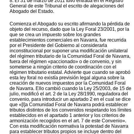
8. El 31 de marzo de 2011 tuvo entrada en el Registro
General de este Tribunal el escrito de alegaciones del
Abogado del Estado.
Comienza el Abogado su escrito afirmando la pérdida de
objeto del recurso, dado que la Ley Foral 23/2001, por la
que se crea un impuesto sobre los grandes
establecimientos comerciales en Navarra, fue recurrida
por el Presidente del Gobierno al considerarla
inconstitucional por suponer una modificación unilateral
del régimen tributario de la Comunidad Foral de Navarra,
fuera del régimen «paccionado» o de convenio, y sin
someterse a ningún criterio de coordinación con el
régimen tributario estatal. Advierte que cuando se aprobó
esta ley foral no existía previsión legal alguna sobre la
creación de nuevos impuestos por la Comunidad Foral
de Navarra. Ello cambió cuando la Ley 25/2003, de 15 de
julio, modificó el art. 2 de la Ley 28/1990, reguladora del
convenio, para introducir un apartado 2 en el cual se dice
que «[l]a Comunidad Foral de Navarra podrá establecer
tributos distintos de los convenidos respetando los límites
establecidos en el apartado 1 anterior y los criterios de
armonización recogidos en el art. 7 de este Convenio».
Con esta modificación normativa la potestad de Navarra
para establecer tributos propios se incluye dentro del