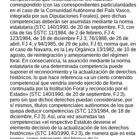
correspondido (con las correspondientes particularidades
en el caso de la Comunidad Autónoma del País Vasco,
integrada por sus Diputaciones Forales), pero dichas
competencias deberán ser asumidas mediante la norma
estatutaria (STC 140/1990, de 20 de septiembre, F3, con
cita de las SSTC 11/1984, de 2 de febrero, FJ 4;
123/1984, de 18 de diciembre FJ 3; 76/1988, de 26 de
abril, FJ 4; y 94/1985, de 29 de julio, FJ 6), norma que, en
el caso de Navarra, es la Ley Orgánica 13/1982, de 10 de
agosto, de reintegración y amejoramiento del régimen
foral. En consecuencia, la asunción mediante la norma
estatutaria de una determinada competencia puede
suponer el reconocimiento y la actualización de derechos
históricos, lo que hace referencia «a un cierto contenido
competencial que vendría siendo ejercido de forma
continuada por la Institución Foral y reconocido por el
Estado» (STC 140/1990, de 20 de septiembre, FJ 3),
pero sin que dichos derechos puedan considerarse, por
sí mismos, títulos competenciales autónomos de los que
quepa deducir competencias (STC 123/1984, de 18 de
diciembre, FJ 3). Así, una vez asumidas las
competencias «el respectivo Estatuto deviene el
elemento decisivo de la actualización de los derechos
históricos» (STC 140/1990, FJ 3), de manera que es esta
norma, como integrante del bloque de la