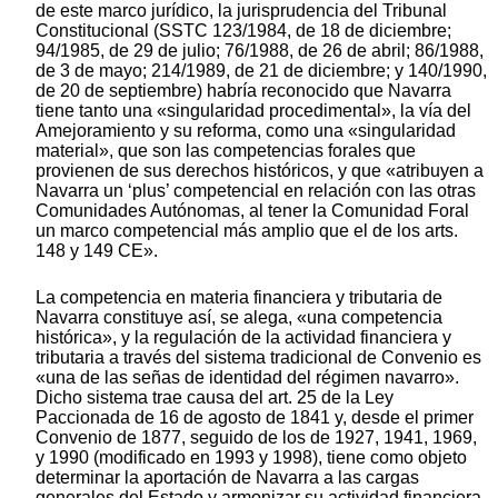
de este marco jurídico, la jurisprudencia del Tribunal
Constitucional (SSTC 123/1984, de 18 de diciembre;
94/1985, de 29 de julio; 76/1988, de 26 de abril; 86/1988,
de 3 de mayo; 214/1989, de 21 de diciembre; y 140/1990,
de 20 de septiembre) habría reconocido que Navarra
tiene tanto una «singularidad procedimental», la vía del
Amejoramiento y su reforma, como una «singularidad
material», que son las competencias forales que
provienen de sus derechos históricos, y que «atribuyen a
Navarra un ‘plus’ competencial en relación con las otras
Comunidades Autónomas, al tener la Comunidad Foral
un marco competencial más amplio que el de los arts.
148 y 149 CE».
La competencia en materia financiera y tributaria de
Navarra constituye así, se alega, «una competencia
histórica», y la regulación de la actividad financiera y
tributaria a través del sistema tradicional de Convenio es
«una de las señas de identidad del régimen navarro».
Dicho sistema trae causa del art. 25 de la Ley
Paccionada de 16 de agosto de 1841 y, desde el primer
Convenio de 1877, seguido de los de 1927, 1941, 1969,
y 1990 (modificado en 1993 y 1998), tiene como objeto
determinar la aportación de Navarra a las cargas
generales del Estado y armonizar su actividad financiera