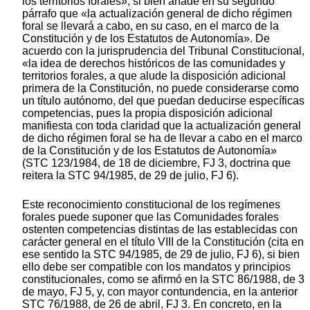
los territorios forales», si bien añade en su segundo
párrafo que «la actualización general de dicho régimen
foral se llevará a cabo, en su caso, en el marco de la
Constitución y de los Estatutos de Autonomía». De
acuerdo con la jurisprudencia del Tribunal Constitucional,
«la idea de derechos históricos de las comunidades y
territorios forales, a que alude la disposición adicional
primera de la Constitución, no puede considerarse como
un título autónomo, del que puedan deducirse específicas
competencias, pues la propia disposición adicional
manifiesta con toda claridad que la actualización general
de dicho régimen foral se ha de llevar a cabo en el marco
de la Constitución y de los Estatutos de Autonomía»
(STC 123/1984, de 18 de diciembre, FJ 3, doctrina que
reitera la STC 94/1985, de 29 de julio, FJ 6).
Este reconocimiento constitucional de los regímenes
forales puede suponer que las Comunidades forales
ostenten competencias distintas de las establecidas con
carácter general en el título VIII de la Constitución (cita en
ese sentido la STC 94/1985, de 29 de julio, FJ 6), si bien
ello debe ser compatible con los mandatos y principios
constitucionales, como se afirmó en la STC 86/1988, de 3
de mayo, FJ 5, y, con mayor contundencia, en la anterior
STC 76/1988, de 26 de abril, FJ 3. En concreto, en la