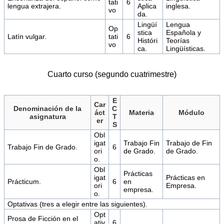
tati
6
lengua extrajera.
Aplica
inglesa.
vo
da.
Lingüí
Lengua
Op
stica
Española y
Latín vulgar.
tati
6
Históri
Teorías
vo
ca.
Lingüísticas.
Cuarto curso (segundo cuatrimestre)
E
Car
Denominación de la
C
áct
Materia
Módulo
asignatura
T
er
S
Obl
igat
Trabajo Fin
Trabajo de Fin
Trabajo Fin de Grado.
6
ori
de Grado.
de Grado.
o.
Obl
Prácticas
igat
Prácticas en
Prácticum.
6
en
ori
Empresa.
empresa.
o.
Optativas (tres a elegir entre las siguientes).
Opt
Prosa de Ficción en el
ativ
6