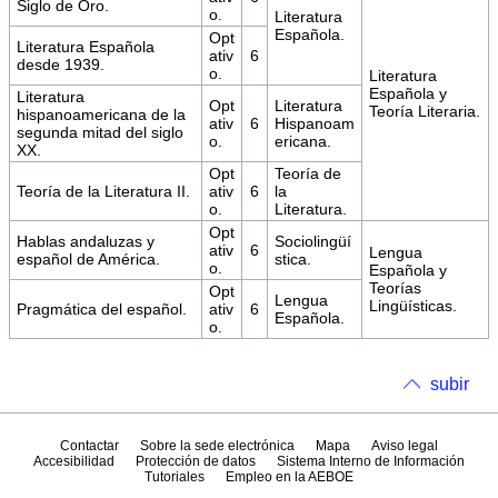
Siglo de Oro.
o.
Literatura
Española.
Opt
Literatura Española
ativ
6
desde 1939.
o.
Literatura
Española y
Literatura
Opt
Literatura
Teoría Literaria.
hispanoamericana de la
ativ
6
Hispanoam
segunda mitad del siglo
o.
ericana.
XX.
Opt
Teoría de
Teoría de la Literatura II.
ativ
6
la
o.
Literatura.
Opt
Hablas andaluzas y
Sociolingüí
ativ
6
Lengua
español de América.
stica.
o.
Española y
Teorías
Opt
Lengua
Lingüísticas.
Pragmática del español.
ativ
6
Española.
o.
subir
Contactar
Sobre la sede electrónica
Mapa
Aviso legal
Accesibilidad
Protección de datos
Sistema Interno de Información
Tutoriales
Empleo en la AEBOE