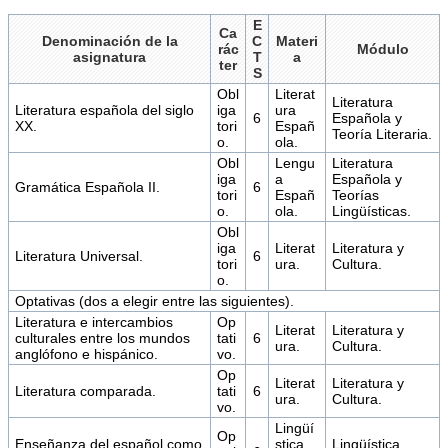
E
Ca
Denominación de la
C
Materi
rác
Módulo
asignatura
T
a
ter
S
Obl
Literat
Literatura
Literatura española del siglo
iga
ura
6
Española y
XX.
tori
Españ
Teoría Literaria.
o.
ola.
Obl
Lengu
Literatura
iga
a
Española y
Gramática Española II.
6
tori
Españ
Teorías
o.
ola.
Lingüísticas.
Obl
iga
Literat
Literatura y
Literatura Universal.
6
tori
ura.
Cultura.
o.
Optativas (dos a elegir entre las siguientes).
Literatura e intercambios
Op
Literat
Literatura y
culturales entre los mundos
tati
6
ura.
Cultura.
anglófono e hispánico.
vo.
Op
Literat
Literatura y
Literatura comparada.
tati
6
ura.
Cultura.
vo.
Lingüí
Op
Enseñanza del español como
stica
Lingüística