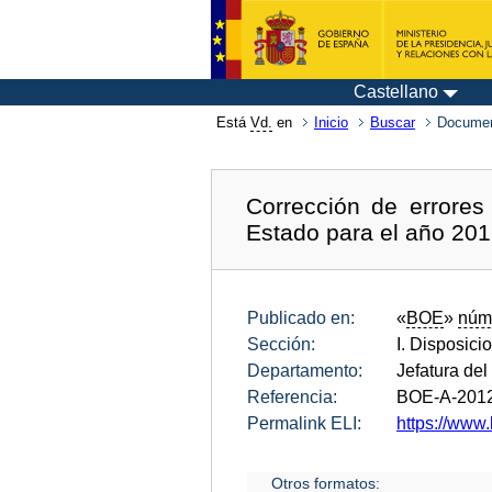
Castellano
Está
Vd.
en
Inicio
Buscar
Documen
Corrección de errores
Estado para el año 201
Publicado en:
«
BOE
»
núm
Sección:
I. Disposici
Departamento:
Jefatura del
Referencia:
BOE-A-201
Permalink ELI:
https://www
Otros formatos: