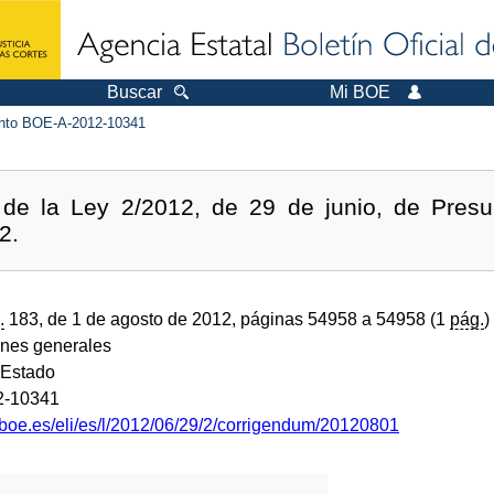
Buscar
Mi BOE
to BOE-A-2012-10341
 de la Ley 2/2012, de 29 de junio, de Pres
2.
.
183, de 1 de agosto de 2012, páginas 54958 a 54958 (1
pág.
)
ones generales
 Estado
2-10341
.boe.es/eli/es/l/2012/06/29/2/corrigendum/20120801