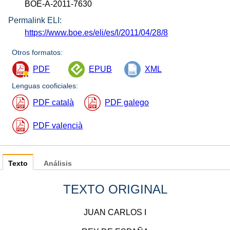
BOE-A-2011-7630
Permalink ELI:
https://www.boe.es/eli/es/l/2011/04/28/8
Otros formatos:
PDF
EPUB
XML
Lenguas cooficiales:
PDF català
PDF galego
PDF valencià
Texto
Análisis
TEXTO ORIGINAL
JUAN CARLOS I