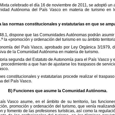
Mixta celebrado el día 16 de noviembre de 2011, se adoptó un 
nidad Autónoma del País Vasco en materia de turismo en l
a las normas constitucionales y estatutarias en que se ampa
o 148.1, dispone que las Comunidades Autónomas podrán asumir
.ª la «promoción y ordenación del turismo en su ámbito territoria
utonomía del País Vasco, aprobado por Ley Orgánica 3/1979, d
usiva de la Comunidad Autónoma en materia de turismo.
sitoria segunda del Estatuto de Autonomía para el País Vasco y
l procedimiento a que han de ajustarse los traspasos de servici
asco.
es constitucionales y estatutarias procede realizar el traspaso
a del País Vasco.
B) Funciones que asume la Comunidad Autónoma.
 Vasco asume, en el ámbito de su territorio, las funciones
ión, promoción y ordenación del turismo, que venía realizando
ión y fomento de las profesiones turísticas, así como la regula