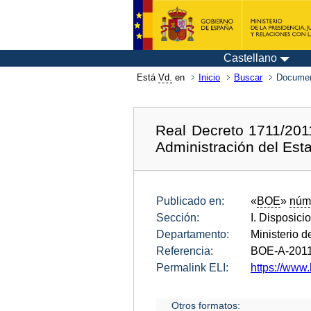
Castellano
Está
Vd.
en
Inicio
Buscar
Documen
Real Decreto 1711/2011
Administración del Est
Publicado en:
«
BOE
»
núm
Sección:
I. Disposici
Departamento:
Ministerio d
Referencia:
BOE-A-201
Permalink ELI:
https://www.
Otros formatos: