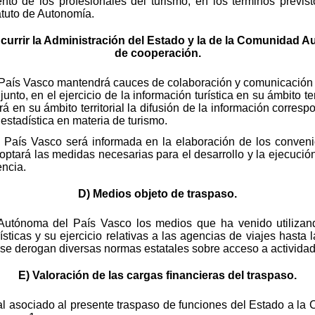
nto de los profesionales del turismo, en los términos previsto
tatuto de Autonomía.
urrir la Administración del Estado y la de la Comunidad 
de cooperación.
aís Vasco mantendrá cauces de colaboración y comunicación c
njunto, en el ejercicio de la información turística en su ámbito t
en su ámbito territorial la difusión de la información correspond
estadística en materia de turismo.
aís Vasco será informada en la elaboración de los convenio
optará las medidas necesarias para el desarrollo y la ejecució
encia.
D) Medios objeto de traspaso.
utónoma del País Vasco los medios que ha venido utilizand
sticas y su ejercicio relativas a las agencias de viajes hasta 
se derogan diversas normas estatales sobre acceso a actividades
E) Valoración de las cargas financieras del traspaso.
atal asociado al presente traspaso de funciones del Estado a l