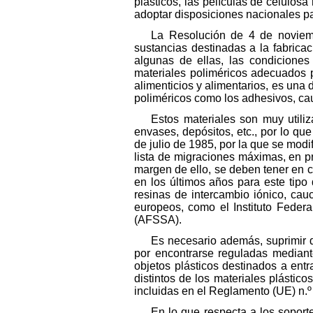
plásticos, las películas de celulo
adoptar disposiciones nacionales pa
La Resolución de 4 de noviemb
sustancias destinadas a la fabric
algunas de ellas, las condiciones
materiales poliméricos adecuados p
alimenticios y alimentarios, es una
poliméricos como los adhesivos, cauc
Estos materiales son muy utili
envases, depósitos, etc., por lo qu
de julio de 1985, por la que se modi
lista de migraciones máximas, en p
margen de ello, se deben tener en c
en los últimos años para este tipo
resinas de intercambio iónico, ca
europeos, como el Instituto Feder
(AFSSA).
Es necesario además, suprimir d
por encontrarse reguladas mediant
objetos plásticos destinados a ent
distintos de los materiales plásti
incluidas en el Reglamento (UE) n.º 1
En lo que respecta a los soport