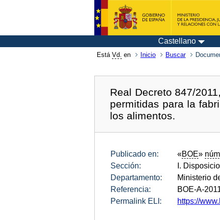
Castellano
Está
Vd.
en
Inicio
Buscar
Documen
Real Decreto 847/2011, 
permitidas para la fab
los alimentos.
Publicado en:
«
BOE
»
núm
Sección:
I. Disposici
Departamento:
Ministerio d
Referencia:
BOE-A-2011
Permalink ELI:
https://www.