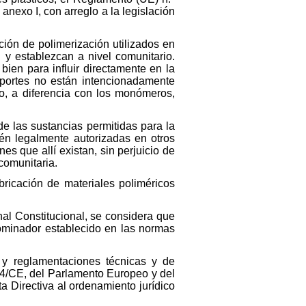
nexo I, con arreglo a la legislación
ión de polimerización utilizados en
 y establezcan a nivel comunitario.
ien para influir directamente en la
oportes no están intencionadamente
o, a diferencia con los monómeros,
de las sustancias permitidas para la
tén legalmente autorizadas en otros
s que allí existan, sin perjuicio de
comunitaria.
abricación de materiales poliméricos
nal Constitucional, se considera que
ominador establecido en las normas
 y reglamentaciones técnicas y de
/34/CE, del Parlamento Europeo y del
a Directiva al ordenamiento jurídico