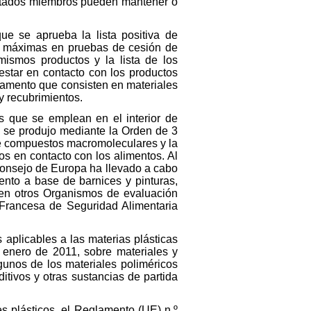
 Estados miembros pueden mantener o
e se aprueba la lista positiva de
es máximas en pruebas de cesión de
mismos productos y la lista de los
estar en contacto con los productos
glamento que consisten en materiales
y recubrimientos.
os que se emplean en el interior de
ón se produjo mediante la Orden de 3
n de compuestos macromoleculares y la
s en contacto con los alimentos. Al
 Consejo de Europa ha llevado a cabo
ento a base de barnices y pinturas,
 en otros Organismos de evaluación
 Francesa de Seguridad Alimentaria
aplicables a las materias plásticas
 enero de 2011, sobre materiales y
gunos de los materiales poliméricos
tivos y otras sustancias de partida
es plásticos, el Reglamento (UE) n.º