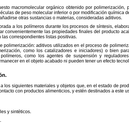
uesto macromolecular orgánico obtenido por polimerización, p
oléculas de peso molecular inferior o por modificación química 
adirse otras sustancias o materias, consideradas aditivos.
porada a los polímeros durante los procesos de síntesis, elabor
icar convenientemente las propiedades finales del producto ac
 las correspondientes listas positivas.
e polimerización: aditivos utilizados en el proceso de polimeriz
imerización, como los catalizadores e iniciadores) o bien p
e polímeros, como los agentes de suspensión y reguladore
manecer en el objeto acabado ni pueden tener un efecto tecnol
ón.
e a los siguientes materiales y objetos que, en el estado de pr
ontacto con productos alimenticios, y estén destinados a este u
es y sintéticos.
.