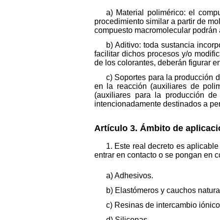
a) Material polimérico: el comp
procedimiento similar a partir de m
compuesto macromolecular podrán añ
b) Aditivo: toda sustancia incor
facilitar dichos procesos y/o modif
de los colorantes, deberán figurar en
c) Soportes para la producción d
en la reacción (auxiliares de pol
(auxiliares para la producción d
intencionadamente destinados a per
Artículo 3. Ámbito de aplicaci
1. Este real decreto es aplicabl
entrar en contacto o se pongan en c
a) Adhesivos.
b) Elastómeros y cauchos natural
c) Resinas de intercambio iónico
d) Siliconas.