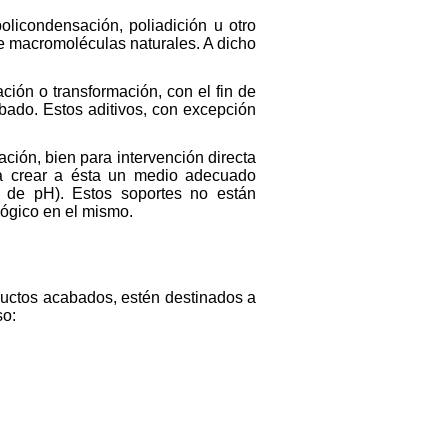
olicondensación, poliadición u otro
de macromoléculas naturales. A dicho
ación o transformación, con el fin de
abado. Estos aditivos, con excepción
ación, bien para intervención directa
ara crear a ésta un medio adecuado
s de pH). Estos soportes no están
ógico en el mismo.
oductos acabados, estén destinados a
so: