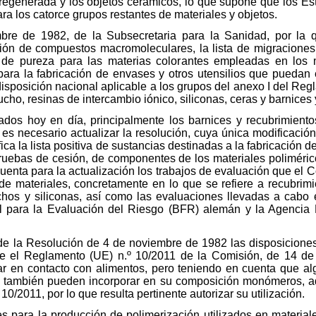
sa regenerada y los objetos cerámicos, lo que supone que los
ra los catorce grupos restantes de materiales y objetos.
re de 1982, de la Subsecretaria para la Sanidad, por la qu
ación de compuestos macromoleculares, la lista de migracion
 de pureza para las materias colorantes empleadas en los 
ara la fabricación de envases y otros utensilios que puedan 
 disposición nacional aplicable a los grupos del anexo I del Re
ho, resinas de intercambio iónico, siliconas, ceras y barnices 
zados hoy en día, principalmente los barnices y recubrimient
e es necesario actualizar la resolución, cuya única modificaci
fica la lista positiva de sustancias destinadas a la fabricació
ruebas de cesión, de componentes de los materiales polimérico
uenta para la actualización los trabajos de evaluación que el
 de materiales, concretamente en lo que se refiere a recubrimi
uchos y siliconas, así como las evaluaciones llevadas a cabo
al para la Evaluación del Riesgo (BFR) alemán y la Agencia
e la Resolución de 4 de noviembre de 1982 las disposiciones 
e el Reglamento (UE) n.º 10/2011 de la Comisión, de 14 de
rar en contacto con alimentos, pero teniendo en cuenta que al
cos también pueden incorporar en su composición monómeros, adi
0/2011, por lo que resulta pertinente autorizar su utilización.
es para la producción de polimerización utilizados en material