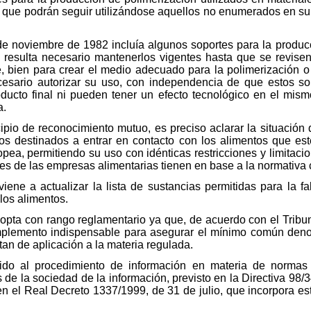
, que podrán seguir utilizándose aquellos no enumerados en su a
e noviembre de 1982 incluía algunos soportes para la producc
ue resulta necesario mantenerlos vigentes hasta que se revisen
 bien para crear el medio adecuado para la polimerización o b
cesario autorizar su uso, con independencia de que estos s
ducto final ni pueden tener un efecto tecnológico en el mism
a.
cipio de reconocimiento mutuo, es preciso aclarar la situación 
cos destinados a entrar en contacto con los alimentos que es
a, permitiendo su uso con idénticas restricciones y limitacione
es de las empresas alimentarias tienen en base a la normativa 
 viene a actualizar la lista de sustancias permitidas para la f
los alimentos.
dopta con rango reglamentario ya que, de acuerdo con el Tribu
omplemento indispensable para asegurar el mínimo común den
tan de aplicación a la materia regulada.
ido al procedimiento de información en materia de normas
s de la sociedad de la información, previsto en la Directiva 98
n el Real Decreto 1337/1999, de 31 de julio, que incorpora est