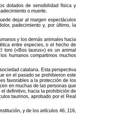
s dotados de sensibilidad física y
padecimiento o muerte.
 puede dejar al margen espectáculos
lor, padecimiento y, por último, la
 humanos y los demás animales hacia
ética entre especies, o el hecho de
El toro («Bos taurus») es un animal
ue los humanos compartimos muchos
 sociedad catalana. Esta perspectiva
ue en el pasado se prohibieron este
es favorables a la protección de los
oducen en muchas de las personas que
l definitivo, hacia la prohibición de
culos taurinos, aprobado por el Real
titución, y de los artículos 46, 116,