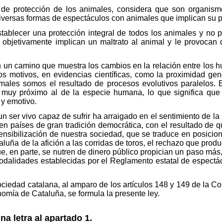
 de protección de los animales, considera que son organismo
diversas formas de espectáculos con animales que implican su 
stablecer una protección integral de todos los animales y no
 objetivamente implican un maltrato al animal y le provocan do
n un camino que muestra los cambios en la relación entre los
os motivos, en evidencias científicas, como la proximidad gen
nimales somos el resultado de procesos evolutivos paralelos. 
 muy próximo al de la especie humana, lo que significa q
 y emotivo.
n ser vivo capaz de sufrir ha arraigado en el sentimiento de la
en países de gran tradición democrática, con el resultado de q
ensibilización de nuestra sociedad, que se traduce en posicion
aluña de la afición a las corridas de toros, el rechazo que pr
e, en parte, se nutren de dinero público propician un paso más, e
modalidades establecidas por el Reglamento estatal de espectá
ciedad catalana, al amparo de los artículos 148 y 149 de la Cons
nomía de Cataluña, se formula la presente ley.
na letra al apartado 1.