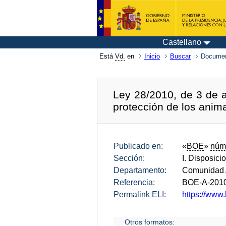
Castellano
Está
Vd.
en
Inicio
Buscar
Documen
Ley 28/2010, de 3 de a
protección de los anima
Publicado en:
«
BOE
»
núm
Sección:
I. Disposici
Departamento:
Comunidad 
Referencia:
BOE-A-201
Permalink ELI:
https://www.
Otros formatos: