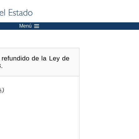
Menú
 refundido de la Ley de
.
s.
)