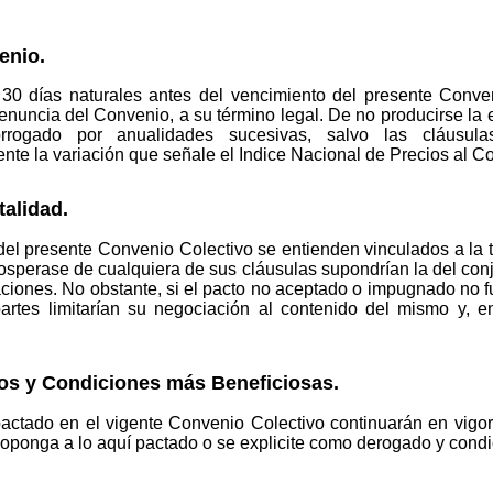
enio.
0 días naturales antes del vencimiento del presente Conven
a denuncia del Convenio, a su término legal. De no producirse l
orrogado por anualidades sucesivas, salvo las cláusu
nte la variación que señale el Indice Nacional de Precios al 
talidad.
del presente Convenio Colectivo se entienden vinculados a la t
sperase de cualquiera de sus cláusulas supondrían la del conj
ciones. No obstante, si el pacto no aceptado o impugnado no fu
 partes limitarían su negociación al contenido del mismo y, 
dos y Condiciones más Beneficiosas.
actado en el vigente Convenio Colectivo continuarán en vigor
e oponga a lo aquí pactado o se explicite como derogado y condi