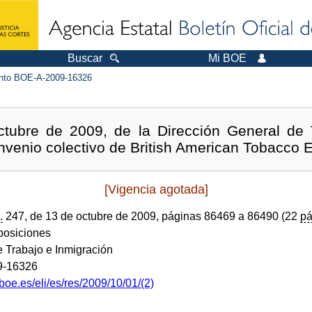
Buscar
Mi BOE
to BOE-A-2009-16326
tubre de 2009, de la Dirección General de 
onvenio colectivo de British American Tobacco 
[Vigencia agotada]
.
247, de 13 de octubre de 2009, páginas 86469 a 86490 (22
pá
sposiciones
e Trabajo e Inmigración
9-16326
boe.es/eli/es/res/2009/10/01/(2)