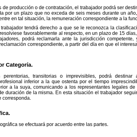
 de producción o de contratación, el trabajador podrá ser dest
ida por un plazo que no exceda de seis meses durante un año
entre en tal situación, la remuneración correspondiente a la f
l trabajador tendrá derecho a que se le reconozca la clasific
resolviese favorablemente al respecto, en un plazo de 15 días, 
ajadores, podrá reclamarla ante la jurisdicción competente, y
eclamación correspondiente, a partir del día en que el interesa
or Categoría.
erentorias, transitorias o imprevisibles, podrá destinar 
rofesional inferior a la que ostenta por el tiempo imprescindi
rior a la suya, comunicando a los representantes legales de l
de duración de la misma. En esta situación el trabajador segui
le corresponda.
ica.
ográfica se efectuará por acuerdo entre las partes.