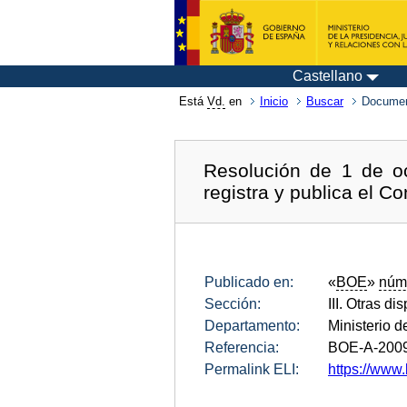
Castellano
Está
Vd.
en
Inicio
Buscar
Documen
Resolución de 1 de oc
registra y publica el C
Publicado en:
«
BOE
»
núm
Sección:
III. Otras di
Departamento:
Ministerio d
Referencia:
BOE-A-200
Permalink ELI:
https://www.