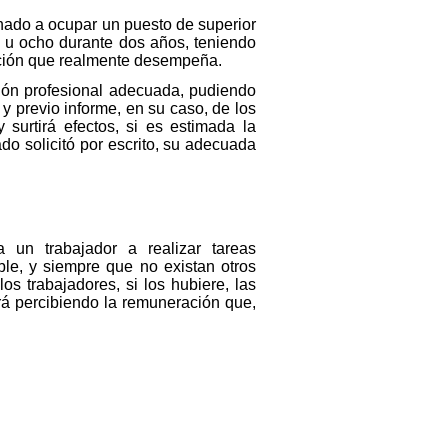
inado a ocupar un puesto de superior
, u ocho durante dos años, teniendo
unción que realmente desempeña.
ación profesional adecuada, pudiendo
y previo informe, en su caso, de los
 surtirá efectos, si es estimada la
do solicitó por escrito, su adecuada
a un trabajador a realizar tareas
ble, y siempre que no existan otros
os trabajadores, si los hubiere, las
rá percibiendo la remuneración que,