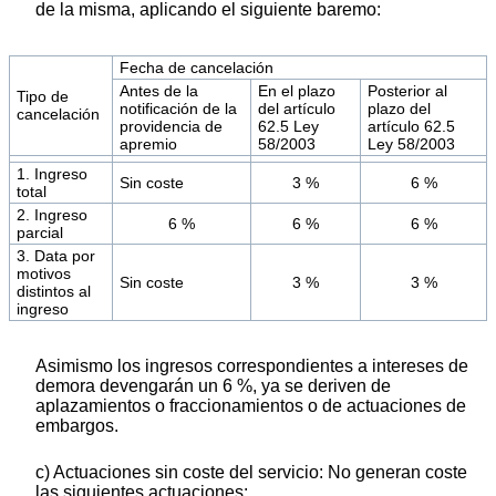
de la misma, aplicando el siguiente baremo:
Fecha de cancelación
Antes de la
En el plazo
Posterior al
Tipo de
notificación de la
del artículo
plazo del
cancelación
providencia de
62.5 Ley
artículo 62.5
apremio
58/2003
Ley 58/2003
1. Ingreso
Sin coste
3 %
6 %
total
2. Ingreso
6 %
6 %
6 %
parcial
3. Data por
motivos
Sin coste
3 %
3 %
distintos al
ingreso
Asimismo los ingresos correspondientes a intereses de
demora devengarán un 6 %, ya se deriven de
aplazamientos o fraccionamientos o de actuaciones de
embargos.
c) Actuaciones sin coste del servicio: No generan coste
las siguientes actuaciones: