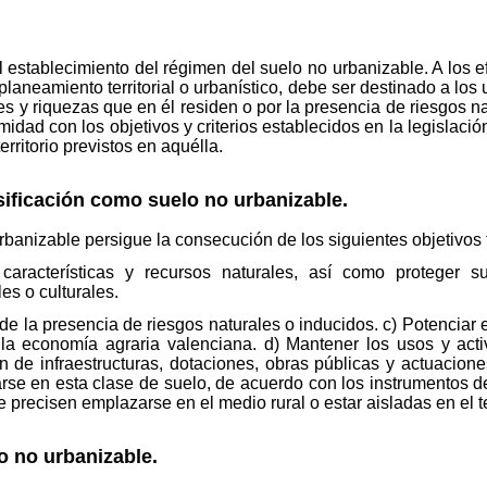
el establecimiento del régimen del suelo no urbanizable. A los e
laneamiento territorial o urbanístico, debe ser destinado a los 
res y riquezas que en él residen o por la presencia de riesgos 
idad con los objetivos y criterios establecidos en la legislación
rritorio previstos en aquélla.
asificación como suelo no urbanizable.
banizable persigue la consecución de los siguientes objetivos te
aracterísticas y recursos naturales, así como proteger sus 
es o culturales.
 de la presencia de riesgos naturales o inducidos. c) Potenciar
e la economía agraria valenciana. d) Mantener los usos y acti
 de infraestructuras, dotaciones, obras públicas y actuaciones
se en esta clase de suelo, de acuerdo con los instrumentos de o
 precisen emplazarse en el medio rural o estar aisladas en el ter
o no urbanizable.