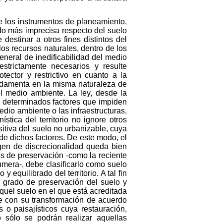
de los instrumentos de planeamiento,
do más imprecisa respecto del suelo
destinar a otros fines distintos del
 los recursos naturales, dentro de los
eneral de inedificabilidad del medio
strictamente necesarios y resulte
tector y restrictivo en cuanto a la
undamenta en la misma naturaleza de
el medio ambiente. La ley, desde la
rio determinados factores que impiden
dio ambiente o las infraestructuras,
ística del territorio no ignore otros
sitiva del suelo no urbanizable, cuya
 de dichos factores. De este modo, el
argen de discrecionalidad queda bien
nos de preservación -como la reciente
umera-, debe clasificarlo como suelo
equilibrado del territorio. A tal fin
l grado de preservación del suelo y
aquel suelo en el que está acreditada
le con su transformación de acuerdo
 o paisajísticos cuya restauración,
 sólo se podrán realizar aquellas