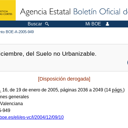
Buscar
Mi BOE
to BOE-A-2005-949
iciembre, del Suelo no Urbanizable.
[Disposición derogada]
.
16, de 19 de enero de 2005, páginas 2036 a 2049 (14
págs.
)
ones generales
Valenciana
5-949
boe.es/eli/es-vc/l/2004/12/09/10