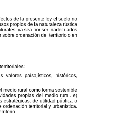
fectos de la presente ley el suelo no
usos propios de la naturaleza rústica
naturales, ya sea por ser inadecuados
 sobre ordenación del territorio o en
rritoriales:
valores paisajísticos, históricos,
 el medio rural como forma sostenible
vidades propias del medio rural. e)
 estratégicas, de utilidad pública o
rdenación territorial y urbanística.
ritorio.