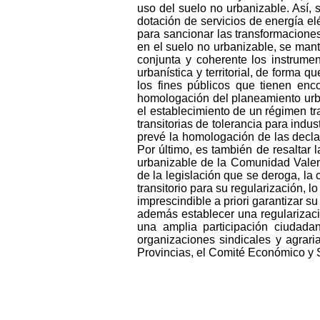
uso del suelo no urbanizable. Así, 
dotación de servicios de energía elé
para sancionar las transformaciones
en el suelo no urbanizable, se manti
conjunta y coherente los instrumen
urbanística y territorial, de forma q
los fines públicos que tienen enco
homologación del planeamiento urba
el establecimiento de un régimen t
transitorias de tolerancia para indu
prevé la homologación de las decla
Por último, es también de resaltar
urbanizable de la Comunidad Valen
de la legislación que se deroga, la
transitorio para su regularización, l
imprescindible a priori garantizar s
además establecer una regularizació
una amplia participación ciudadan
organizaciones sindicales y agrari
Provincias, el Comité Económico y 