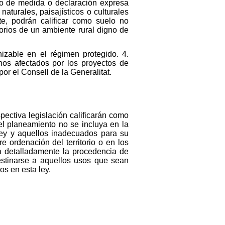
to de medida o declaración expresa
naturales, paisajísticos o culturales
te, podrán calificar como suelo no
torios de un ambiente rural digno de
nizable en el régimen protegido. 4.
enos afectados por los proyectos de
or el Consell de la Generalitat.
spectiva legislación calificarán como
el planeamiento no se incluya en la
 ley y aquellos inadecuados para su
e ordenación del territorio o en los
ará detalladamente la procedencia de
estinarse a aquellos usos que sean
os en esta ley.