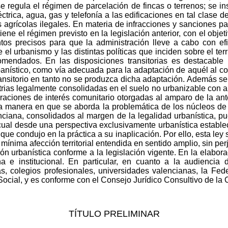
se regula el régimen de parcelación de fincas o terrenos; se i
ctrica, agua, gas y telefonía a las edificaciones en tal clase 
 agrícolas ilegales. En materia de infracciones y sanciones p
ene el régimen previsto en la legislación anterior, con el obje
tos precisos para que la administración lleve a cabo con efi
ue el urbanismo y las distintas políticas que inciden sobre el ter
mendados. En las disposiciones transitorias es destacable l
nístico, como vía adecuada para la adaptación de aquél al co
ransitorio en tanto no se produzca dicha adaptación. Además se
strias legalmente consolidadas en el suelo no urbanizable con an
raciones de interés comunitario otorgadas al amparo de la ant
 la manera en que se aborda la problemática de los núcleos de 
ciana, consolidados al margen de la legalidad urbanística, p
 cual desde una perspectiva exclusivamente urbanística establ
o que condujo en la práctica a su inaplicación. Por ello, esta l
u mínima afección territorial entendida en sentido amplio, sin p
n urbanística conforme a la legislación vigente. En la elabor
a e institucional. En particular, en cuanto a la audiencia 
as, colegios profesionales, universidades valencianas, la Fe
Social, y es conforme con el Consejo Jurídico Consultivo de l
TÍTULO PRELIMINAR