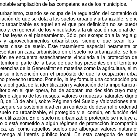
 notable ampliación de las competencias de los municipios.
el urbanismo, cuando se ocupa de la regulación del contenido 
ación de que se dota a los suelos urbano y urbanizable, sien
no urbanizable es aquel en el que por definición no se puede 
ico y, en general, de los vinculados a la utilización racional de
n las leyes o el planeamiento. Sólo, por excepción a la regla g
os y aprovechamientos urbanísticos, siempre que sean los e
esta clase de suelo. Este tratamiento especial netamente pro
esentan un cariz urbanístico en el suelo no urbanizable, se f
ción se encuentra estrechamente vinculada a la protección d
 territorio, parte de la base de que hay presentes en el territo
encias de la Generalitat en materias como la agricultura, el me
icar su intervención con el propósito de que la ocupación urban
 no provecho urbano. Por ello, la ley formula una concepción po
ia obligada de la identificación y valoración de la importancia
territorio en el que opera, ha de adoptar una decisión cuyo m
o tiene alguno de los riesgos, valores o riquezas naturales dig
98, de 13 de abril, sobre Régimen del Suelo y Valoraciones en
gure su sostenibilidad en un contexto de desarrollo ordenado y 
 suelo no urbanizable, el protegido y el común, en función de
su utilización. En el suelo no urbanizable protegido se incluye 
go o está sometido a algún régimen de protección incompatib
ífica, así como aquellos suelos que albergan valores naturales
venga al interés público local. En esta categoría de suelo