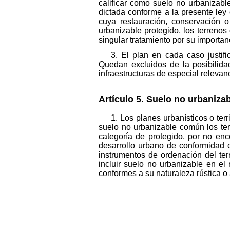
calificar como suelo no urbanizab
dictada conforme a la presente ley o
cuya restauración, conservación o
urbanizable protegido, los terrenos
singular tratamiento por su importanc
3. El plan en cada caso justif
Quedan excluidos de la posibilidad
infraestructuras de especial releva
Artículo 5. Suelo no urbaniza
1. Los planes urbanísticos o terr
suelo no urbanizable común los ter
categoría de protegido, por no enc
desarrollo urbano de conformidad co
instrumentos de ordenación del terr
incluir suelo no urbanizable en e
conformes a su naturaleza rústica o 