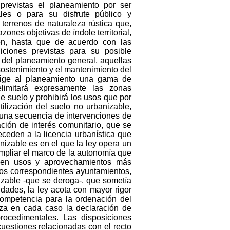
previstas el planeamiento por ser
les o para su disfrute público y
terrenos de naturaleza rústica que,
ones objetivas de índole territorial,
ón, hasta que de acuerdo con las
diciones previstas para su posible
o del planeamiento general, aquellas
sostenimiento y el mantenimiento del
exige al planeamiento una gama de
limitará expresamente las zonas
e suelo y prohibirá los usos que por
ilización del suelo no urbanizable,
 una secuencia de intervenciones de
ación de interés comunitario, que se
eceden a la licencia urbanística que
nizable es en el que la ley opera un
ampliar el marco de la autonomía que
enden usos y aprovechamientos más
 los correspondientes ayuntamientos,
izable -que se deroga-, que sometía
idades, la ley acota con mayor rigor
 competencia para la ordenación del
ntiza en cada caso la declaración de
rocedimentales. Las disposiciones
uestiones relacionadas con el recto