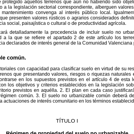
le protegido aquellos terrenos que aún no habiendo sido obje
 a la legislación sectorial correspondiente, alberguen valores 
 mantenimiento convenga al interés público local. Igualmen
 que presenten valores rústicos o agrarios considerados defini
ia social, paisajística o cultural o de productividad agrícola.
icará detalladamente la procedencia de incluir suelo no urba
 a la que se refiere el apartado 2 de este artículo los terr
ncia declarados de interés general de la Comunidad Valenciana p
ble común.
itoriales con capacidad para clasificar suelo en virtud de su re
renos que presentando valores, riesgos o riquezas naturales 
ontrarse en los supuestos previstos en el artículo 4 de esta
n los objetivos y criterios establecidos en la legislación sobr
itorio previstos en aquélla. 2. El plan en cada caso justific
l régimen común. 3. El suelo no urbanizable común deberá d
a actuaciones de interés comunitario en los términos establecid
TÍTULO I
Régimen de propiedad del suelo no urbanizable