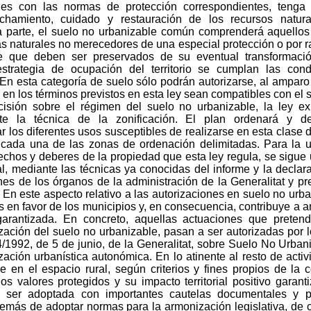
es con las normas de protección correspondientes, tenga 
chamiento, cuidado y restauración de los recursos natura
a parte, el suelo no urbanizable común comprenderá aquellos 
s naturales no merecedores de una especial protección o por raz
re que deben ser preservados de su eventual transformaci
estrategia de ocupación del territorio se cumplan las con
 En esta categoría de suelo sólo podrán autorizarse, al ampar
 en los términos previstos en esta ley sean compatibles con el 
ecisión sobre el régimen del suelo no urbanizable, la ley 
te la técnica de la zonificación. El plan ordenará y de
 los diferentes usos susceptibles de realizarse en esta clase d
cada una de las zonas de ordenación delimitadas. Para la ut
chos y deberes de la propiedad que esta ley regula, se sigue
l, mediante las técnicas ya conocidas del informe y la declar
es de los órganos de la administración de la Generalitat y pr
n este aspecto relativo a las autorizaciones en suelo no urba
 en favor de los municipios y, en consecuencia, contribuye a 
 garantizada. En concreto, aquellas actuaciones que pret
ización del suelo no urbanizable, pasan a ser autorizadas por
4/1992, de 5 de junio, de la Generalitat, sobre Suelo No Urban
zación urbanística autonómica. En lo atinente al resto de activ
se en el espacio rural, según criterios y fines propios de la
 los valores protegidos y su impacto territorial positivo gara
e ser adoptada con importantes cautelas documentales y p
demás de adoptar normas para la armonización legislativa, de c