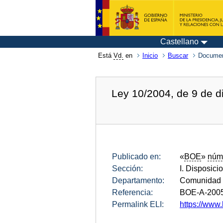
Castellano
Está
Vd.
en
Inicio
Buscar
Documen
Ley 10/2004, de 9 de d
Publicado en:
«
BOE
»
núm
Sección:
I. Disposici
Departamento:
Comunidad 
Referencia:
BOE-A-200
Permalink ELI:
https://www.