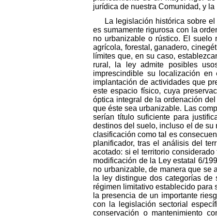
jurídica de nuestra Comunidad, y la
La legislación histórica sobre 
es sumamente rigurosa con la orden
no urbanizable o rústico. El suelo 
agrícola, forestal, ganadero, cinegét
límites que, en su caso, establezca
rural, la ley admite posibles us
imprescindible su localización en 
implantación de actividades que pr
este espacio físico, cuya preserva
óptica integral de la ordenación del
que éste sea urbanizable. Las compet
serían título suficiente para justif
destinos del suelo, incluso el de su
clasificación como tal es consecuenc
planificador, tras el análisis del 
acotado: si el territorio considerad
modificación de la Ley estatal 6/19
no urbanizable, de manera que se ase
la ley distingue dos categorías de
régimen limitativo establecido para 
la presencia de un importante ries
con la legislación sectorial espec
conservación o mantenimiento con