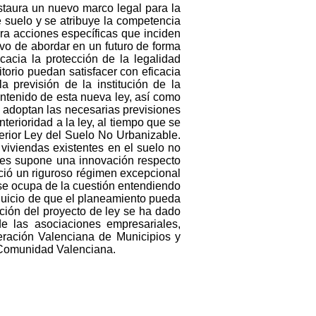
nstaura un nuevo marco legal para la
de suelo y se atribuye la competencia
ara acciones específicas que inciden
tivo de abordar en un futuro de forma
cacia la protección de la legalidad
ritorio puedan satisfacer con eficacia
a previsión de la institución de la
ntenido de esta nueva ley, así como
 adoptan las necesarias previsiones
terioridad a la ley, al tiempo que se
erior Ley del Suelo No Urbanizable.
viviendas existentes en el suelo no
ues supone una innovación respecto
eció un riguroso régimen excepcional
ey se ocupa de la cuestión entendiendo
erjuicio de que el planeamiento pueda
ación del proyecto de ley se ha dado
de las asociaciones empresariales,
deración Valenciana de Municipios y
a Comunidad Valenciana.