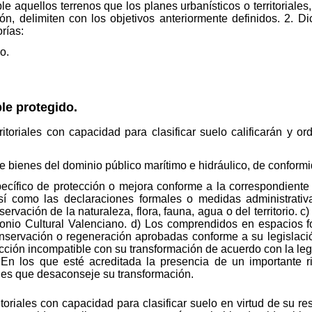
le aquellos terrenos que los planes urbanísticos o territoriales
ión, delimiten con los objetivos anteriormente definidos. 2. Di
rías:
o.
ble protegido.
rritoriales con capacidad para clasificar suelo calificarán y
e bienes del dominio público marítimo e hidráulico, de conformi
ecífico de protección o mejora conforme a la correspondiente l
así como las declaraciones formales o medidas administrati
servación de la naturaleza, flora, fauna, agua o del territorio. 
monio Cultural Valenciano. d) Los comprendidos en espacios for
servación o regeneración aprobadas conforme a su legislació
ción incompatible con su transformación de acuerdo con la legis
f) En los que esté acreditada la presencia de un importante 
ales que desaconseje su transformación.
ritoriales con capacidad para clasificar suelo en virtud de su r