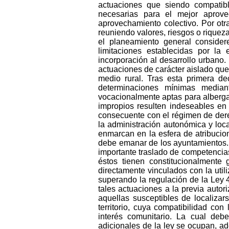
actuaciones que siendo compatibl
necesarias para el mejor aprove
aprovechamiento colectivo. Por otr
reuniendo valores, riesgos o riqueza
el planeamiento general conside
limitaciones establecidas por la 
incorporación al desarrollo urbano.
actuaciones de carácter aislado que
medio rural. Tras esta primera d
determinaciones mínimas median
vocacionalmente aptas para albergar
impropios resulten indeseables en 
consecuente con el régimen de dere
la administración autonómica y loca
enmarcan en la esfera de atribucion
debe emanar de los ayuntamientos. E
importante traslado de competencias
éstos tienen constitucionalmente
directamente vinculados con la util
superando la regulación de la Ley 
tales actuaciones a la previa autori
aquellas susceptibles de localizar
territorio, cuya compatibilidad con
interés comunitario. La cual deb
adicionales de la ley se ocupan, a