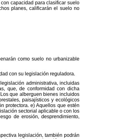
, con capacidad para clasificar suelo
chos planes, calificarán el suelo no
 ordenarán como suelo no urbanizable
dad con su legislación reguladora.
egislación administrativa, incluidas
vas, que, de conformidad con dicha
c) Los que alberguen bienes incluidos
estales, paisajísticos y ecológicos
n protectora. e) Aquellos que estén
lación sectorial aplicable o con los
riesgo de erosión, desprendimiento,
espectiva legislación, también podrán